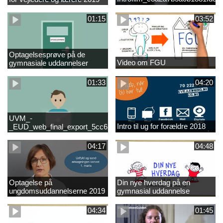
01:15
03:52
Optagelsesprøve på de
Video om FGU
gymnasiale uddannelser
01:33
04:20
UVM_-
Intro til ug for forældre 2018
_EUD_web_final_export_5cc62b2de8a2eab5775e52e524e16290
04:17
04:48
Optagelse på
Din nye hverdag på en
ungdomsuddannelserne 2019
gymnasial uddannelse
04:34
01:45