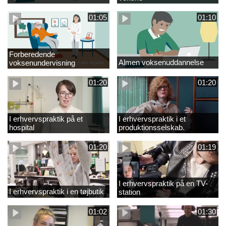
01:05
01:10
Forberedende
Almen voksenuddannelse
voksenundervisning
01:20
01:20
I erhvervspraktik på et
I erhvervspraktik i et
hospital
produktionsselskab.
01:20
01:19
I erhvervspraktik på en TV-
I erhvervspraktik i en tøjbutik
station
01:02
01:30