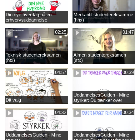
Din nye hverdag på en
Merkantil studentereksamrne
erhvervsuddannelse
(hhx)
02:25
01:47
Teknisk studentereksamen
Almen studentereksamen
(htx)
(stx)
04:57
00:39
UddannelsesGuiden - Mine
Dit valg
styrker: Du tænker over
tingene
04:32
00:34
UddannelsesGuiden - Mine
UddannelsesGuiden - Mine