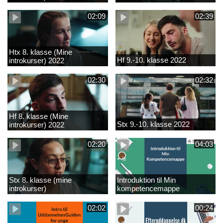
02:09
02:39
Htx 8. klasse (Mine
Hf 9.-10. klasse 2022
introkurser) 2022
02:30
02:32
Hf 8. klasse (Mine
Stx 9.-10. klasse 2022
introkurser) 2022
02:20
04:03
Stx 8. klasse (mine
Introduktion til Min
introkurser)
kompetencemappe
02:02
00:24