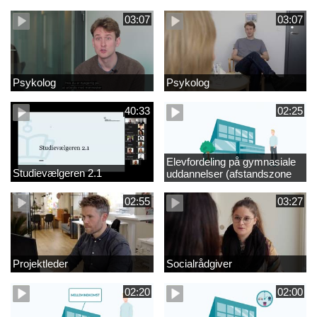
videregående område
03:07
03:07
Psykolog
Psykolog
40:33
02:25
Elevfordeling på gymnasiale
Studievælgeren 2.1
uddannelser (afstandszone
redigeret)
02:55
03:27
Projektleder
Socialrådgiver
02:20
02:00