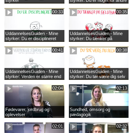
styrker
styrker: Du er noget for andre
00:33
00:35
UddannelsesGuiden - Mine
UddannelsesGuiden - Mine
styrker: Du er disciplineret
styrker: Du tænker på
fællesskabet
00:41
00:38
UddannelsesGuiden - Mine
UddannelsesGuiden - Mine
styrker: Verden er større end
styrker: Du tør være dig selv
dig og du bidrager til den
02:04
02:13
Fødevarer, jordbrug og
Sundhed, omsorg og
oplevelser
pædagogik
02:01
02:32