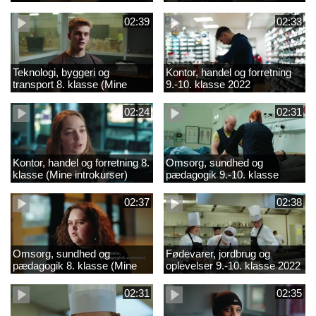
02:39
02:33
Teknologi, byggeri og
Kontor, handel og forretning
transport 8. klasse (Mine
9.-10. klasse 2022
introkurser) 2022
02:24
02:31
Kontor, handel og forretning 8.
Omsorg, sundhed og
klasse (Mine introkurser)
pædagogik 9.-10. klasse
2022
2022
02:37
02:38
Omsorg, sundhed og
Fødevarer, jordbrug og
pædagogik 8. klasse (Mine
oplevelser 9.-10. klasse 2022
introkurser) 2022
02:31
02:35