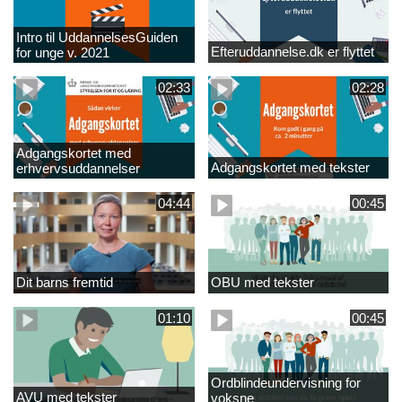
Intro til UddannelsesGuiden
Efteruddannelse.dk er flyttet
for unge v. 2021
02:33
02:28
Adgangskortet med
Adgangskortet med tekster
erhvervsuddannelser
04:44
00:45
Dit barns fremtid
OBU med tekster
01:10
00:45
Ordblindeundervisning for
AVU med tekster
voksne