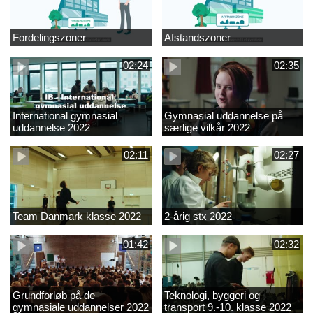
Fordelingszoner
Afstandszoner
02:24
02:35
International gymnasial
Gymnasial uddannelse på
uddannelse 2022
særlige vilkår 2022
02:11
02:27
Team Danmark klasse 2022
2-årig stx 2022
01:42
02:32
Grundforløb på de
Teknologi, byggeri og
gymnasiale uddannelser 2022
transport 9.-10. klasse 2022