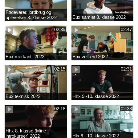
Fødevarer, jordbrug og
Eux samlet 8. klasse 2022
oplevelser 8. klasse 2022
02:39
02:47
Eux merkantil 2022
Eux velfærd 2022
02:15
02:31
Eux teknisk 2022
Hhx 9.-10. klasse 2022
02:18
02:38
Hhx 8. klasse (Mine
Htx 9. -10. klasse 2022
introkurser) 2022