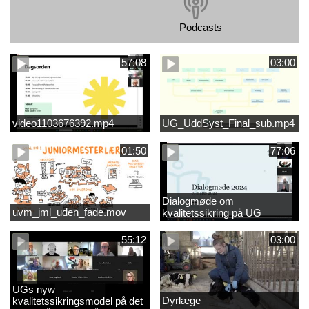
Podcasts
57:08
03:00
video1103676392.mp4
UG_UddSyst_Final_sub.mp4
01:50
77:06
Dialogmøde om
uvm_jml_uden_fade.mov
kvalitetssikring på UG
55:12
03:00
UGs nyw
Dyrlæge
kvalitetssikringsmodel på det