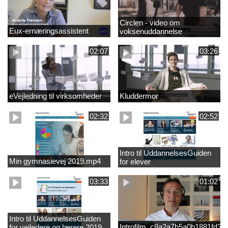
Circlen - video om
Eux-ernæringsassistent
voksenuddannelse
02:07
03:26
eVejledning til virksomheder
Kluddermor
02:32
02:52
Intro til UddannelsesGuiden
Min gymnasievej 2019.mp4
for elever
03:33
01:02
Intro til UddannelsesGuiden
Introfilm_c8a2a7b5a0b1881fd3
for vejledere og lærere 2019