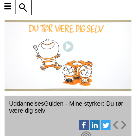
☰
UddannelsesGuiden - Mine styrker: Du tør
være dig selv