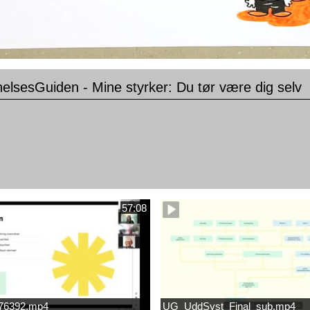
lsesGuiden - Mine styrker: Du tør være dig selv
57:08
676392.mp4
UG_UddSyst_Final_sub.mp4