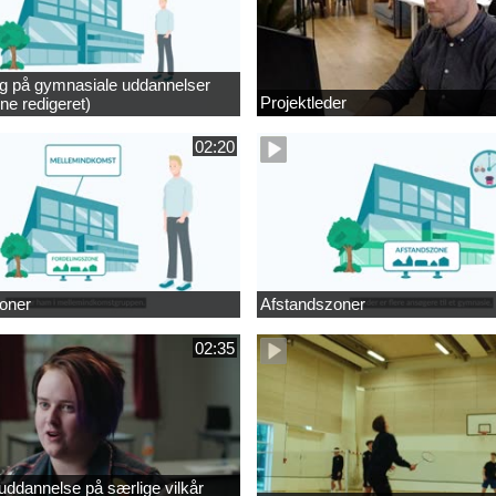
ng på gymnasiale uddannelser
Projektleder
ne redigeret)
02:20
oner
Afstandszoner
02:35
ddannelse på særlige vilkår