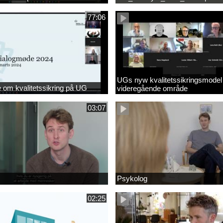
77:06
UGs nyw kvalitetssikringsmodel
om kvalitetssikring på UG
videregående område
03:07
Psykolog
02:25