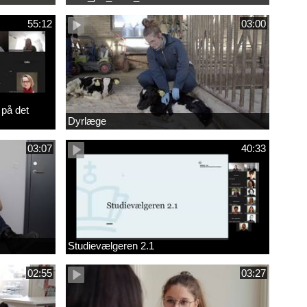
55:12
03:00
 på det
Dyrlæge
03:07
40:33
Studievælgeren 2.1
02:55
03:27