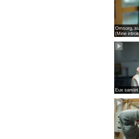
Omsorg, su
(Mine intro
Eux samlet 