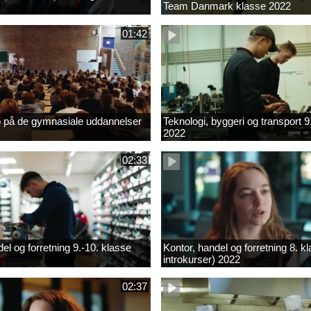
Team Danmark klasse 2022
01:42
b på de gymnasiale uddannelser
Teknologi, byggeri og transport 9
2022
02:33
el og forretning 9.-10. klasse
Kontor, handel og forretning 8. k
introkurser) 2022
02:37