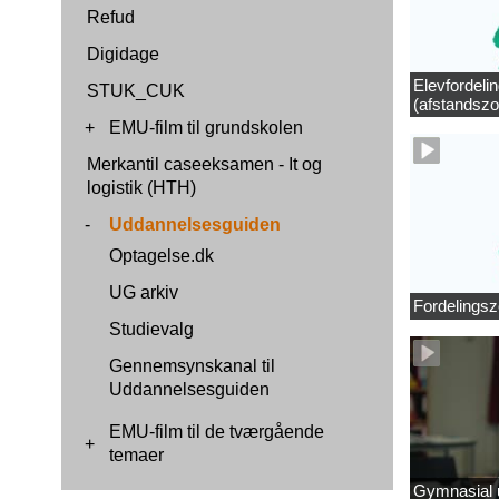
Refud
Digidage
Elevfordeli
STUK_CUK
(afstandszo
+
EMU-film til grundskolen
Merkantil caseeksamen - It og
logistik (HTH)
-
Uddannelsesguiden
Optagelse.dk
UG arkiv
Fordelingsz
Studievalg
Gennemsynskanal til
Uddannelsesguiden
EMU-film til de tværgående
+
temaer
Gymnasial u