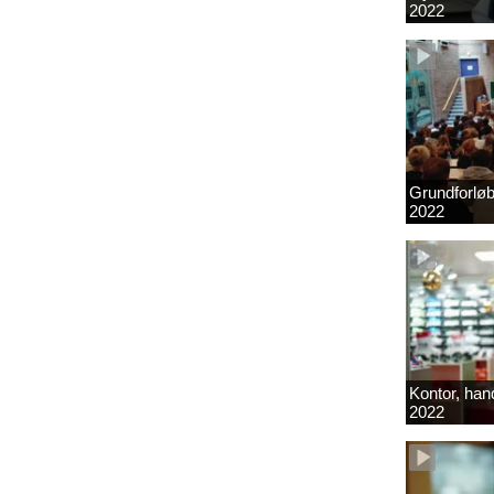
2022
Grundforlø
2022
Kontor, hand
2022