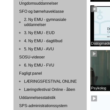
Ungdomsuddannelser
SFO og børnehaveklasse
2. Ny EMU - gymnasiale
+
uddannelser
+
3. Ny EMU - EUD
+
4. Ny EMU - dagtilbud
Dialogmøde 
+
5. Ny EMU - AVU
SOSU-videoer
+
6. Ny EMU - FVU
Fagligt panel
+
LÆRINGSFESTIVAL ONLINE
Psykolog
+
Læringsfestival Online - åben
Uddannelsesstatistik
SPS-administrationssystem