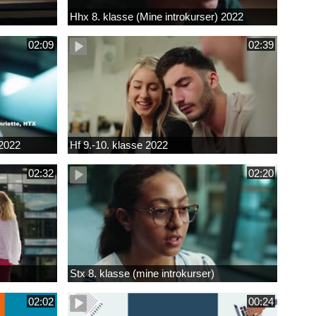
Hhx 8. klasse (Mine introkurser) 2022
02:09
02:39
 2022
Hf 9.-10. klasse 2022
02:32
02:20
Stx 8. klasse (mine introkurser)
02:02
00:24