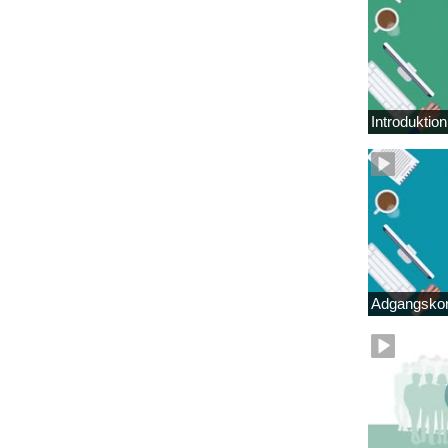
Introduktio
Adgangskor