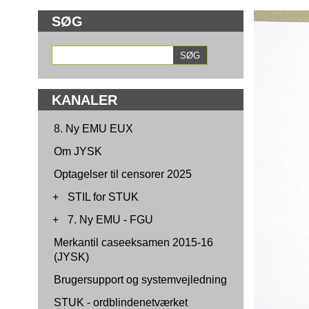
SØG
KANALER
8. Ny EMU EUX
Om JYSK
Optagelser til censorer 2025
+
STIL for STUK
+
7. Ny EMU - FGU
Merkantil caseeksamen 2015-16
(JYSK)
Brugersupport og systemvejledning
STUK - ordblindenetværket