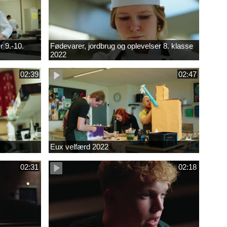
r 9.-10.
Fødevarer, jordbrug og oplevelser 8. klasse
2022
02:39
02:47
Eux velfærd 2022
02:31
02:18