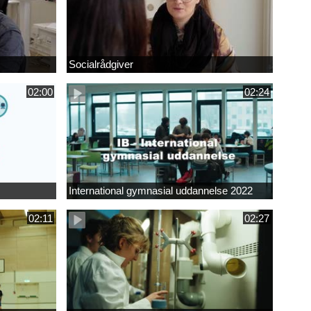
Socialrådgiver
02:00
02:24
International gymnasial uddannelse 2022
02:11
02:27