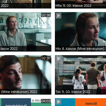
k 2022
Hhx 9.-10. klasse 2022
02:38
 klasse 2022
Htx 8. klasse (Mine introkurser)
02:30
e (Mine introkurser) 2022
Stx 9.-10. klasse 2022
04:03