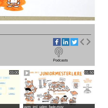
Podcasts
03:00
01:50
uvm_jml_uden_fade.mov