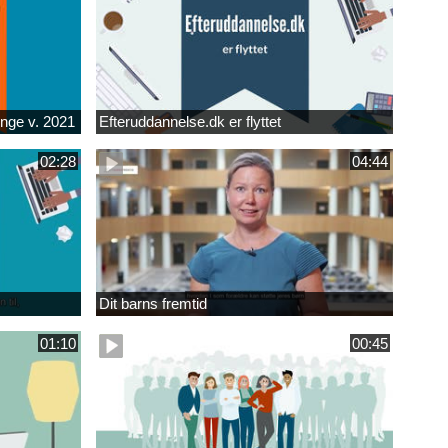
unge v. 2021
Efteruddannelse.dk er flyttet
02:28
04:44
Dit barns fremtid
01:10
00:45