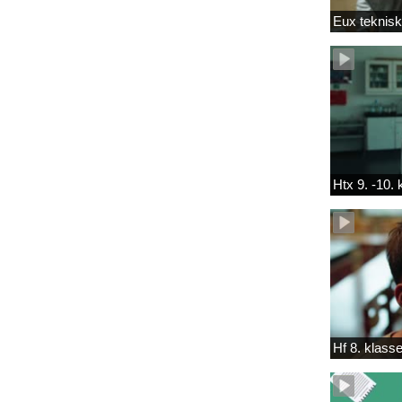
Eux teknis
Htx 9. -10.
Hf 8. klass