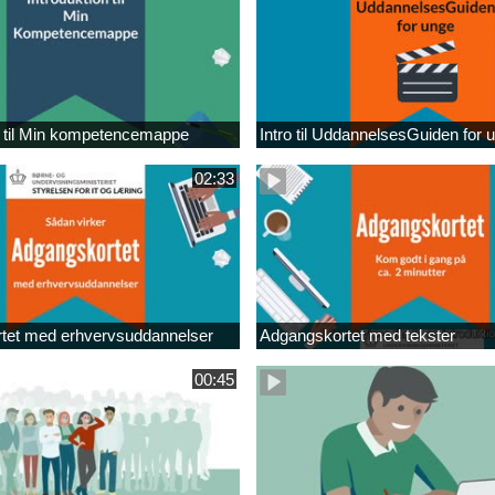
n til Min kompetencemappe
Intro til UddannelsesGuiden for 
02:33
tet med erhvervsuddannelser
Adgangskortet med tekster
00:45