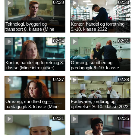
02:39
02:33
Teknologi, byggeri og
Kontor, handel og forretning
transport 8. klasse (Mine
9.-10. klasse 2022
introkurser) 2022
02:24
02:31
Kontor, handel og forretning 8.
Omsorg, sundhed og
klasse (Mine introkurser)
pædagogik 9.-10. klasse
2022
2022
02:37
02:38
Omsorg, sundhed og
Fødevarer, jordbrug og
pædagogik 8. klasse (Mine
oplevelser 9.-10. klasse 2022
introkurser) 2022
02:31
02:35