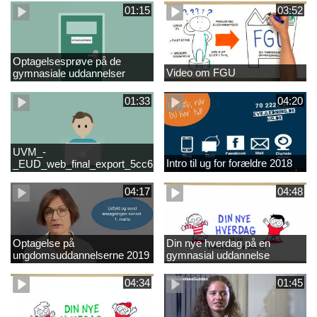
01:15
03:52
Optagelsesprøve på de
Video om FGU
gymnasiale uddannelser
01:33
04:20
UVM_-
Intro til ug for forældre 2018
_EUD_web_final_export_5cc62b2de8a2eab5775e52e524e16290
04:17
04:48
Optagelse på
Din nye hverdag på en
ungdomsuddannelserne 2019
gymnasial uddannelse
04:34
01:45