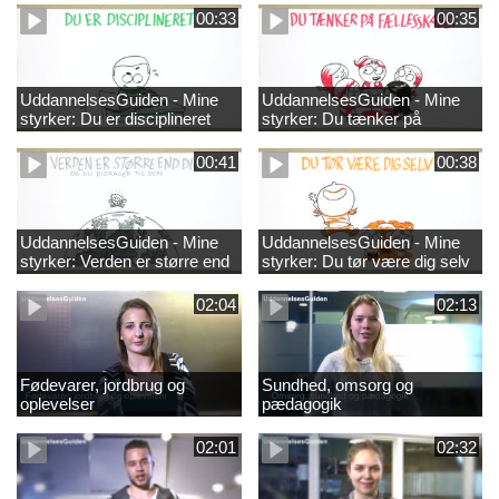
00:33
00:35
UddannelsesGuiden - Mine
UddannelsesGuiden - Mine
styrker: Du er disciplineret
styrker: Du tænker på
fællesskabet
00:41
00:38
UddannelsesGuiden - Mine
UddannelsesGuiden - Mine
styrker: Verden er større end
styrker: Du tør være dig selv
dig og du bidrager til den
02:04
02:13
Fødevarer, jordbrug og
Sundhed, omsorg og
oplevelser
pædagogik
02:01
02:32