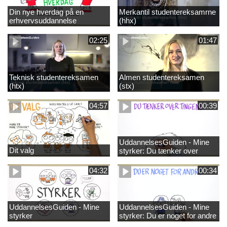
Din nye hverdag på en
Merkantil studentereksamrne
erhvervsuddannelse
(hhx)
02:25
01:47
Teknisk studentereksamen
Almen studentereksamen
(htx)
(stx)
04:57
00:39
UddannelsesGuiden - Mine
Dit valg
styrker: Du tænker over
tingene
04:32
00:34
UddannelsesGuiden - Mine
UddannelsesGuiden - Mine
styrker
styrker: Du er noget for andre