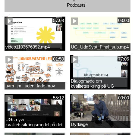
Podcasts
57:08
03:00
video1103676392.mp4
UG_UddSyst_Final_sub.mp4
01:50
77:06
Dialogmøde om
uvm_jml_uden_fade.mov
kvalitetssikring på UG
55:12
03:00
UGs nyw
Dyrlæge
kvalitetssikringsmodel på det
videregående område