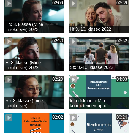
02:09
02:39
Htx 8. klasse (Mine
Hf 9.-10. klasse 2022
introkurser) 2022
02:30
02:32
Hf 8. klasse (Mine
Stx 9.-10. klasse 2022
introkurser) 2022
02:20
04:03
Stx 8. klasse (mine
Introduktion til Min
introkurser)
kompetencemappe
02:02
00:24