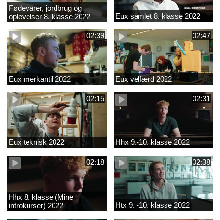
Fødevarer, jordbrug og
Eux samlet 8. klasse 2022
oplevelser 8. klasse 2022
02:39
02:47
Eux merkantil 2022
Eux velfærd 2022
02:15
02:31
Eux teknisk 2022
Hhx 9.-10. klasse 2022
02:18
02:38
Hhx 8. klasse (Mine
Htx 9. -10. klasse 2022
introkurser) 2022