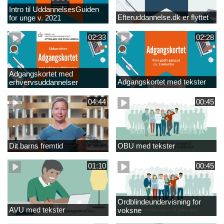
Intro til UddannelsesGuiden
Efteruddannelse.dk er flyttet
for unge v. 2021
02:33
02:28
Adgangskortet med
Adgangskortet med tekster
erhvervsuddannelser
04:44
00:45
Dit barns fremtid
OBU med tekster
01:10
00:45
Ordblindeundervisning for
AVU med tekster
voksne