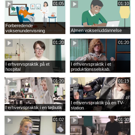
01:05
01:10
Forberedende
Almen voksenuddannelse
voksenundervisning
01:20
01:20
I erhvervspraktik på et
I erhvervspraktik i et
hospital
produktionsselskab.
01:20
01:19
I erhvervspraktik på en TV-
I erhvervspraktik i en tøjbutik
station
01:02
01:30