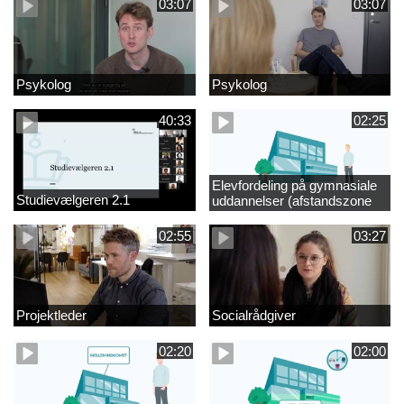
03:07
03:07
Psykolog
Psykolog
40:33
02:25
Elevfordeling på gymnasiale
Studievælgeren 2.1
uddannelser (afstandszone
redigeret)
02:55
03:27
Projektleder
Socialrådgiver
02:20
02:00