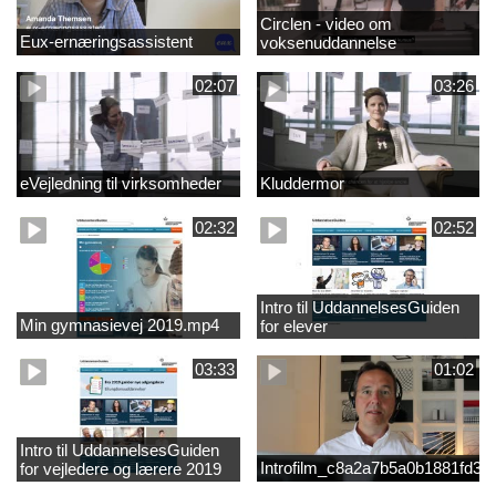
Circlen - video om
Eux-ernæringsassistent
voksenuddannelse
02:07
03:26
eVejledning til virksomheder
Kluddermor
02:32
02:52
Intro til UddannelsesGuiden
Min gymnasievej 2019.mp4
for elever
03:33
01:02
Intro til UddannelsesGuiden
Introfilm_c8a2a7b5a0b1881fd3
for vejledere og lærere 2019