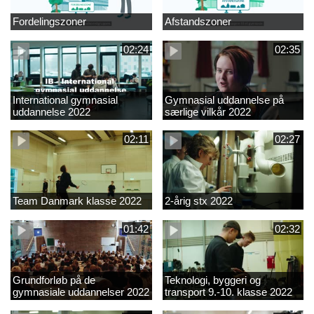
Fordelingszoner
Afstandszoner
02:24
02:35
International gymnasial
Gymnasial uddannelse på
uddannelse 2022
særlige vilkår 2022
02:11
02:27
Team Danmark klasse 2022
2-årig stx 2022
01:42
02:32
Grundforløb på de
Teknologi, byggeri og
gymnasiale uddannelser 2022
transport 9.-10. klasse 2022