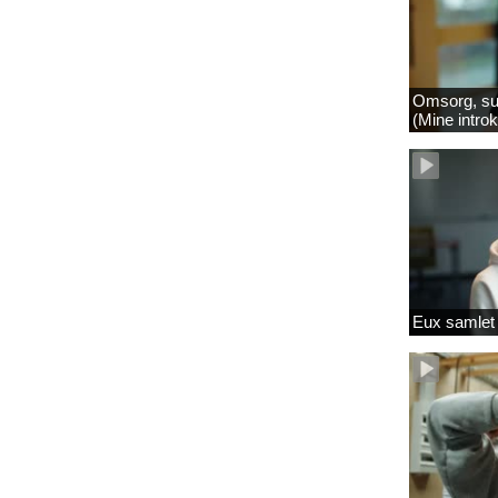
Omsorg, su
(Mine intro
Eux samlet 