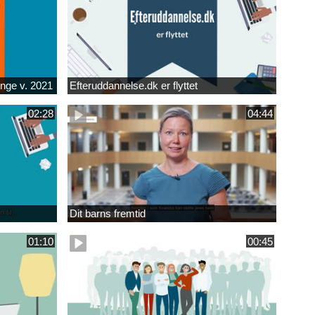
unge v. 2021
Efteruddannelse.dk er flyttet
02:28
04:44
Dit barns fremtid
01:10
00:45