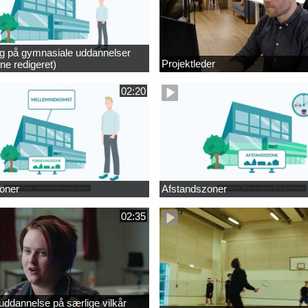
ng på gymnasiale uddannelser
Projektleder
ne redigeret)
02:20
oner
Afstandszoner
02:35
ddannelse på særlige vilkår