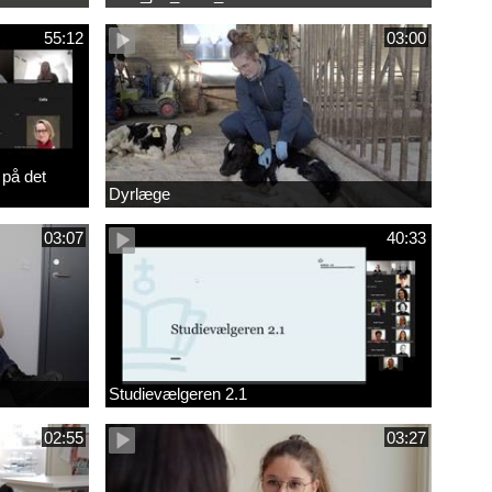
55:12
03:00
 på det
Dyrlæge
03:07
40:33
Studievælgeren 2.1
02:55
03:27