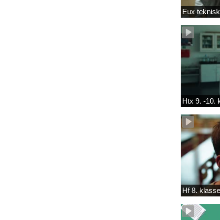
Eux teknis
Htx 9. -10.
Hf 8. klass