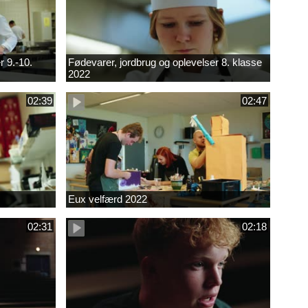
r 9.-10.
Fødevarer, jordbrug og oplevelser 8. klasse
2022
02:39
02:47
Eux velfærd 2022
02:31
02:18