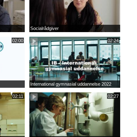
Socialrådgiver
02:00
02:24
International gymnasial uddannelse 2022
02:11
02:27