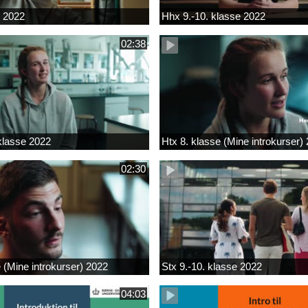
k 2022
Hhx 9.-10. klasse 2022
02:38
 klasse 2022
Htx 8. klasse (Mine introkurser)
02:30
e (Mine introkurser) 2022
Stx 9.-10. klasse 2022
04:03