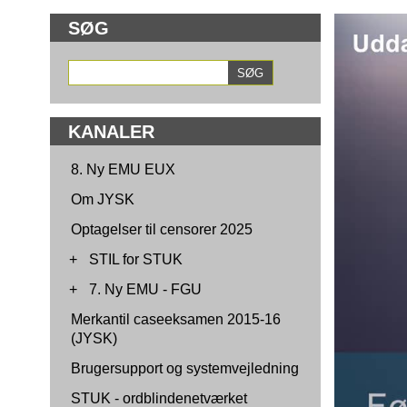
SØG
KANALER
8. Ny EMU EUX
Om JYSK
Optagelser til censorer 2025
+
STIL for STUK
+
7. Ny EMU - FGU
Merkantil caseeksamen 2015-16
(JYSK)
Brugersupport og systemvejledning
STUK - ordblindenetværket