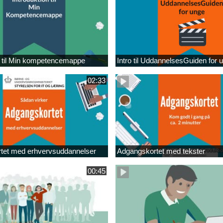
n til Min kompetencemappe
Intro til UddannelsesGuiden for 
02:33
tet med erhvervsuddannelser
Adgangskortet med tekster
00:45