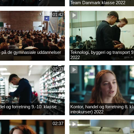
Team Danmark klasse 2022
01:42
b på de gymnasiale uddannelser
Teknologi, byggeri og transport 9
2022
02:33
el og forretning 9.-10. klasse
Kontor, handel og forretning 8. k
introkurser) 2022
02:37