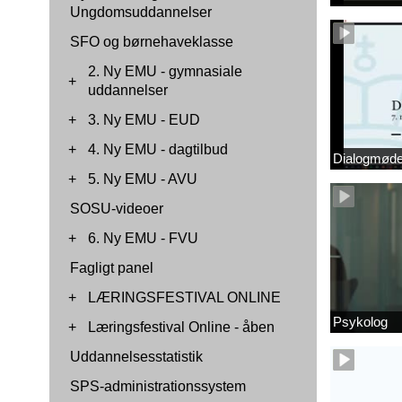
Ungdomsuddannelser
SFO og børnehaveklasse
2. Ny EMU - gymnasiale
+
uddannelser
+
3. Ny EMU - EUD
+
4. Ny EMU - dagtilbud
Dialogmøde 
+
5. Ny EMU - AVU
SOSU-videoer
+
6. Ny EMU - FVU
Fagligt panel
+
LÆRINGSFESTIVAL ONLINE
Psykolog
+
Læringsfestival Online - åben
Uddannelsesstatistik
SPS-administrationssystem