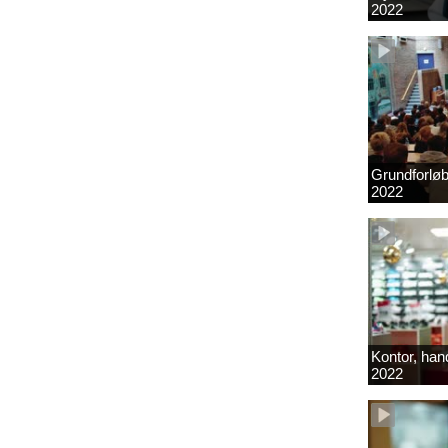
2022
Grundforlø
2022
Kontor, hand
2022