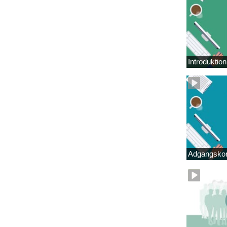
Introduktio
Adgangskor