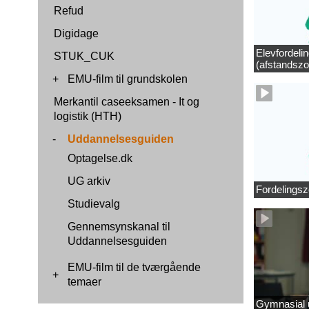
Refud
Digidage
Elevfordeli
STUK_CUK
(afstandszo
+
EMU-film til grundskolen
Merkantil caseeksamen - It og
logistik (HTH)
-
Uddannelsesguiden
Optagelse.dk
UG arkiv
Fordelingsz
Studievalg
Gennemsynskanal til
Uddannelsesguiden
EMU-film til de tværgående
+
temaer
Gymnasial u