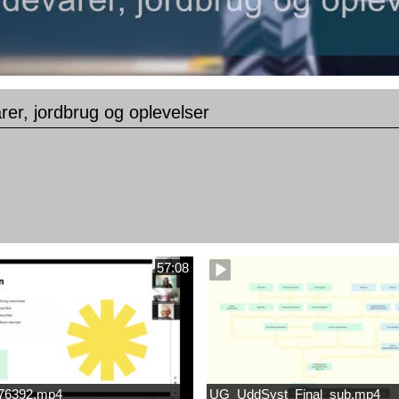
er, jordbrug og oplevelser
57:08
676392.mp4
UG_UddSyst_Final_sub.mp4