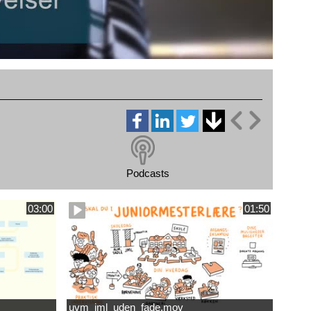
Podcasts
03:00
01:50
uvm_jml_uden_fade.mov