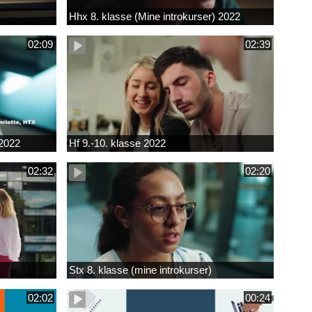
Hhx 8. klasse (Mine introkurser) 2022
02:09
02:39
 2022
Hf 9.-10. klasse 2022
02:32
02:20
Stx 8. klasse (mine introkurser)
02:02
00:24