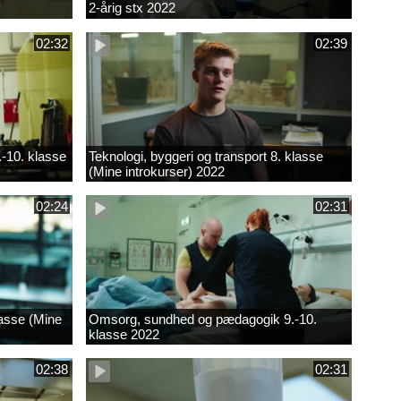
2-årig stx 2022
02:32
02:39
.-10. klasse
Teknologi, byggeri og transport 8. klasse
(Mine introkurser) 2022
02:24
02:31
lasse (Mine
Omsorg, sundhed og pædagogik 9.-10.
klasse 2022
02:38
02:31