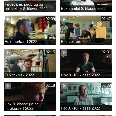
Fødevarer, jordbrug og
Eux samlet 8. klasse 2022
oplevelser 8. klasse 2022
02:39
02:47
Eux merkantil 2022
Eux velfærd 2022
02:15
02:31
Eux teknisk 2022
Hhx 9.-10. klasse 2022
02:18
02:38
Hhx 8. klasse (Mine
Htx 9. -10. klasse 2022
introkurser) 2022