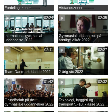
Fordelingszoner
Afstandszoner
02:24
02:35
International gymnasial
Gymnasial uddannelse på
uddannelse 2022
særlige vilkår 2022
02:11
02:27
Team Danmark klasse 2022
2-årig stx 2022
01:42
02:32
Grundforløb på de
Teknologi, byggeri og
gymnasiale uddannelser 2022
transport 9.-10. klasse 2022