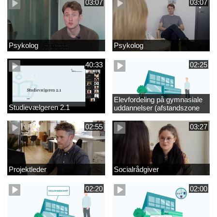
03:07
03:07
Psykolog
Psykolog
40:33
02:25
Elevfordeling på gymnasiale
Studievælgeren 2.1
uddannelser (afstandszone
redigeret)
02:55
03:27
Projektleder
Socialrådgiver
02:20
02:00