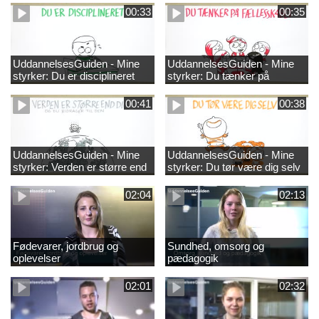
00:33
00:35
UddannelsesGuiden - Mine
UddannelsesGuiden - Mine
styrker: Du er disciplineret
styrker: Du tænker på
fællesskabet
00:41
00:38
UddannelsesGuiden - Mine
UddannelsesGuiden - Mine
styrker: Verden er større end
styrker: Du tør være dig selv
dig og du bidrager til den
02:04
02:13
Fødevarer, jordbrug og
Sundhed, omsorg og
oplevelser
pædagogik
02:01
02:32