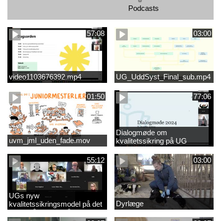
Podcasts
57:08
03:00
video1103676392.mp4
UG_UddSyst_Final_sub.mp4
01:50
77:06
Dialogmøde om
uvm_jml_uden_fade.mov
kvalitetssikring på UG
55:12
03:00
UGs nyw
Dyrlæge
kvalitetssikringsmodel på det
videregående område