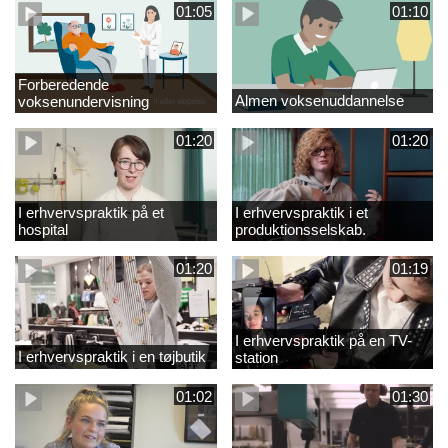
01:05
01:10
Forberedende
Almen voksenuddannelse
voksenundervisning
01:20
01:20
I erhvervspraktik på et
I erhvervspraktik i et
hospital
produktionsselskab.
01:20
01:19
I erhvervspraktik på en TV-
I erhvervspraktik i en tøjbutik
station
01:02
01:30