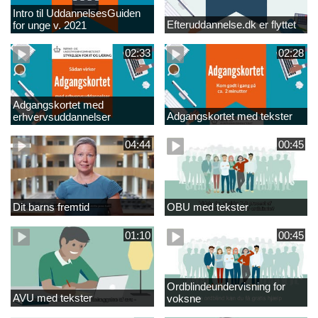
Intro til UddannelsesGuiden
Efteruddannelse.dk er flyttet
for unge v. 2021
02:33
02:28
Adgangskortet med
Adgangskortet med tekster
erhvervsuddannelser
04:44
00:45
Dit barns fremtid
OBU med tekster
01:10
00:45
Ordblindeundervisning for
AVU med tekster
voksne