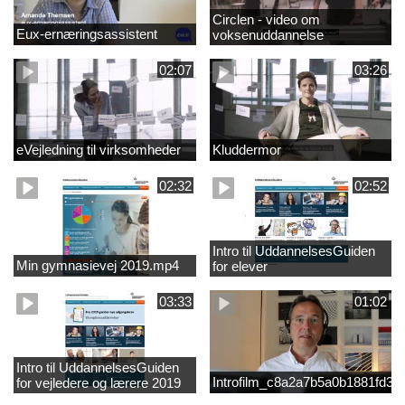
Circlen - video om
Eux-ernæringsassistent
voksenuddannelse
02:07
03:26
eVejledning til virksomheder
Kluddermor
02:32
02:52
Intro til UddannelsesGuiden
Min gymnasievej 2019.mp4
for elever
03:33
01:02
Intro til UddannelsesGuiden
Introfilm_c8a2a7b5a0b1881fd3
for vejledere og lærere 2019