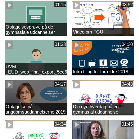
01:15
03:52
Optagelsesprøve på de
Video om FGU
gymnasiale uddannelser
01:33
04:20
UVM_-
Intro til ug for forældre 2018
_EUD_web_final_export_5cc62b2de8a2eab5775e52e524e16290
04:17
04:48
Optagelse på
Din nye hverdag på en
ungdomsuddannelserne 2019
gymnasial uddannelse
04:34
01:45