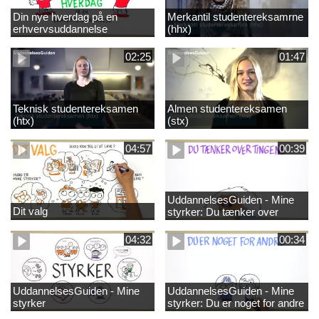
Din nye hverdag på en
Merkantil studentereksamrne
erhvervsuddannelse
(hhx)
02:25
01:47
Teknisk studentereksamen
Almen studentereksamen
(htx)
(stx)
04:57
00:39
UddannelsesGuiden - Mine
Dit valg
styrker: Du tænker over
tingene
04:32
00:34
UddannelsesGuiden - Mine
UddannelsesGuiden - Mine
styrker
styrker: Du er noget for andre