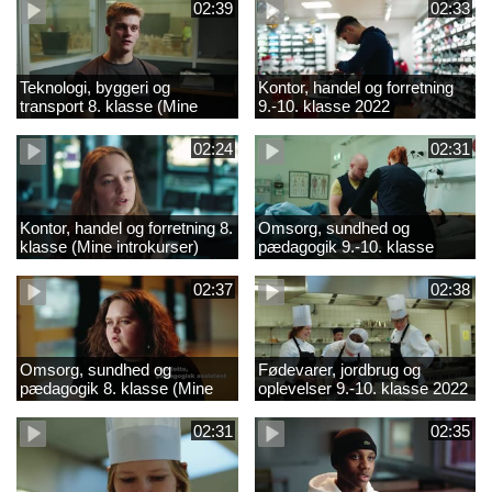
02:39
02:33
Teknologi, byggeri og
Kontor, handel og forretning
transport 8. klasse (Mine
9.-10. klasse 2022
introkurser) 2022
02:24
02:31
Kontor, handel og forretning 8.
Omsorg, sundhed og
klasse (Mine introkurser)
pædagogik 9.-10. klasse
2022
2022
02:37
02:38
Omsorg, sundhed og
Fødevarer, jordbrug og
pædagogik 8. klasse (Mine
oplevelser 9.-10. klasse 2022
introkurser) 2022
02:31
02:35