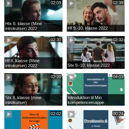
02:09
02:39
Htx 8. klasse (Mine
Hf 9.-10. klasse 2022
introkurser) 2022
02:30
02:32
Hf 8. klasse (Mine
Stx 9.-10. klasse 2022
introkurser) 2022
02:20
04:03
Stx 8. klasse (mine
Introduktion til Min
introkurser)
kompetencemappe
02:02
00:24