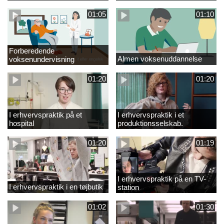
01:05
01:10
Forberedende
Almen voksenuddannelse
voksenundervisning
01:20
01:20
I erhvervspraktik på et
I erhvervspraktik i et
hospital
produktionsselskab.
01:20
01:19
I erhvervspraktik på en TV-
I erhvervspraktik i en tøjbutik
station
01:02
01:30