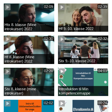
02:09
02:39
Htx 8. klasse (Mine
Hf 9.-10. klasse 2022
introkurser) 2022
02:30
02:32
Hf 8. klasse (Mine
Stx 9.-10. klasse 2022
introkurser) 2022
02:20
04:03
Stx 8. klasse (mine
Introduktion til Min
introkurser)
kompetencemappe
02:02
00:24