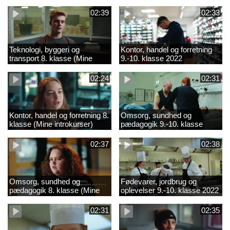
02:39
02:33
Teknologi, byggeri og
Kontor, handel og forretning
transport 8. klasse (Mine
9.-10. klasse 2022
introkurser) 2022
02:24
02:31
Kontor, handel og forretning 8.
Omsorg, sundhed og
klasse (Mine introkurser)
pædagogik 9.-10. klasse
2022
2022
02:37
02:38
Omsorg, sundhed og
Fødevarer, jordbrug og
pædagogik 8. klasse (Mine
oplevelser 9.-10. klasse 2022
introkurser) 2022
02:31
02:35