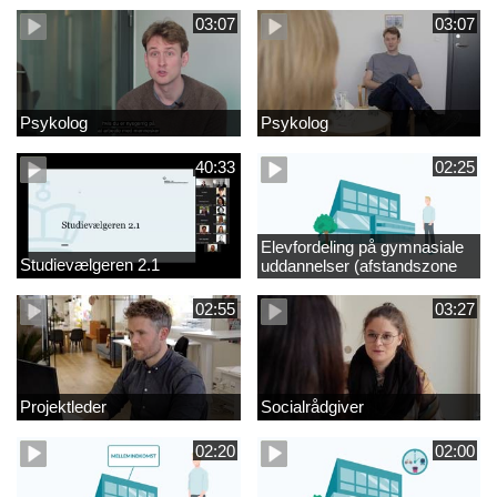
03:07
03:07
Psykolog
Psykolog
40:33
02:25
Elevfordeling på gymnasiale
Studievælgeren 2.1
uddannelser (afstandszone
redigeret)
02:55
03:27
Projektleder
Socialrådgiver
02:20
02:00