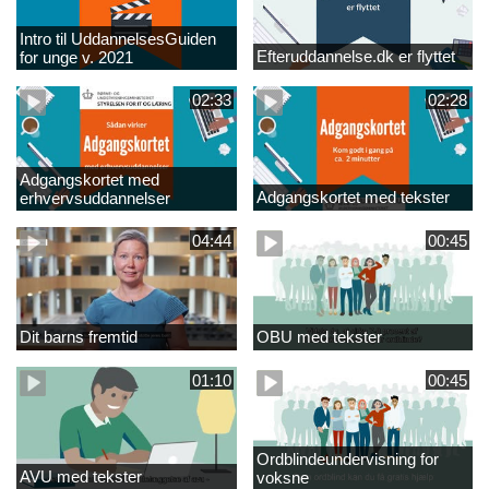
Intro til UddannelsesGuiden
Efteruddannelse.dk er flyttet
for unge v. 2021
02:33
02:28
Adgangskortet med
Adgangskortet med tekster
erhvervsuddannelser
04:44
00:45
Dit barns fremtid
OBU med tekster
01:10
00:45
Ordblindeundervisning for
AVU med tekster
voksne