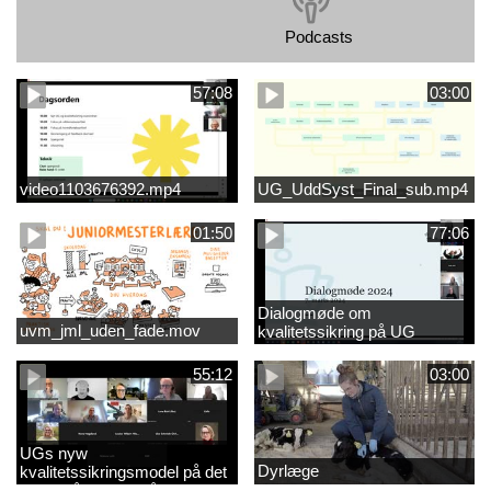
Podcasts
57:08
03:00
video1103676392.mp4
UG_UddSyst_Final_sub.mp4
01:50
77:06
Dialogmøde om
uvm_jml_uden_fade.mov
kvalitetssikring på UG
55:12
03:00
UGs nyw
Dyrlæge
kvalitetssikringsmodel på det
videregående område