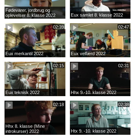
Fødevarer, jordbrug og
Eux samlet 8. klasse 2022
oplevelser 8. klasse 2022
02:39
02:47
Eux merkantil 2022
Eux velfærd 2022
02:15
02:31
Eux teknisk 2022
Hhx 9.-10. klasse 2022
02:18
02:38
Hhx 8. klasse (Mine
Htx 9. -10. klasse 2022
introkurser) 2022