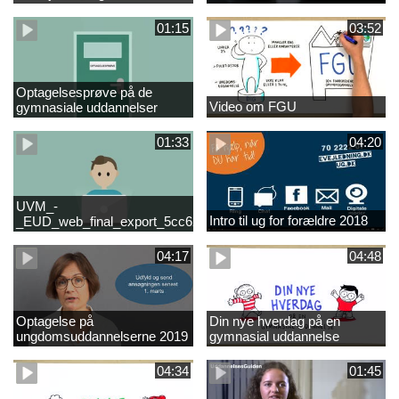
01:15
03:52
Optagelsesprøve på de
Video om FGU
gymnasiale uddannelser
01:33
04:20
UVM_-
Intro til ug for forældre 2018
_EUD_web_final_export_5cc62b2de8a2eab5775e52e524e16290
04:17
04:48
Optagelse på
Din nye hverdag på en
ungdomsuddannelserne 2019
gymnasial uddannelse
04:34
01:45