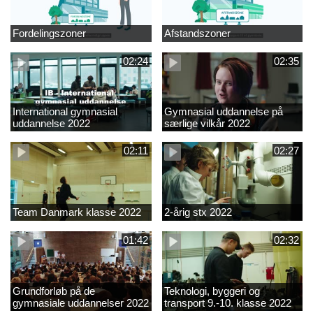
Fordelingszoner
Afstandszoner
02:24
02:35
International gymnasial
Gymnasial uddannelse på
uddannelse 2022
særlige vilkår 2022
02:11
02:27
Team Danmark klasse 2022
2-årig stx 2022
01:42
02:32
Grundforløb på de
Teknologi, byggeri og
gymnasiale uddannelser 2022
transport 9.-10. klasse 2022