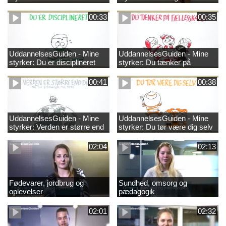
00:33
00:35
UddannelsesGuiden - Mine
UddannelsesGuiden - Mine
styrker: Du er disciplineret
styrker: Du tænker på
fællesskabet
00:41
00:38
UddannelsesGuiden - Mine
UddannelsesGuiden - Mine
styrker: Verden er større end
styrker: Du tør være dig selv
dig og du bidrager til den
02:04
02:13
Fødevarer, jordbrug og
Sundhed, omsorg og
oplevelser
pædagogik
02:01
02:32