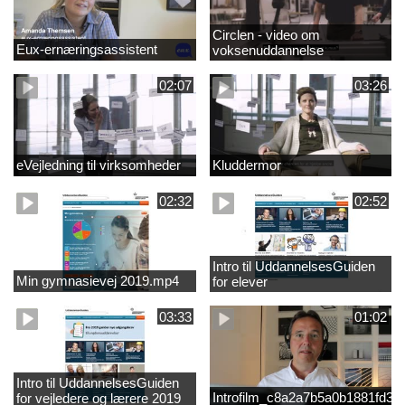
Circlen - video om
Eux-ernæringsassistent
voksenuddannelse
02:07
03:26
eVejledning til virksomheder
Kluddermor
02:32
02:52
Intro til UddannelsesGuiden
Min gymnasievej 2019.mp4
for elever
03:33
01:02
Intro til UddannelsesGuiden
Introfilm_c8a2a7b5a0b1881fd3
for vejledere og lærere 2019