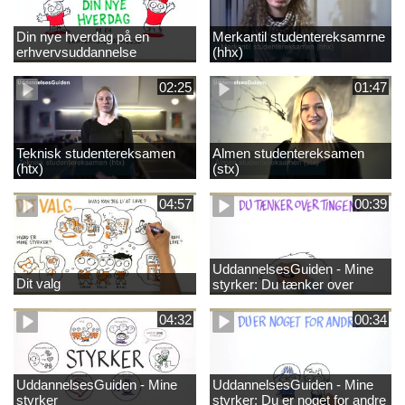
Din nye hverdag på en
Merkantil studentereksamrne
erhvervsuddannelse
(hhx)
02:25
01:47
Teknisk studentereksamen
Almen studentereksamen
(htx)
(stx)
04:57
00:39
UddannelsesGuiden - Mine
Dit valg
styrker: Du tænker over
tingene
04:32
00:34
UddannelsesGuiden - Mine
UddannelsesGuiden - Mine
styrker
styrker: Du er noget for andre