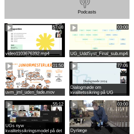
Podcasts
57:08
03:00
video1103676392.mp4
UG_UddSyst_Final_sub.mp4
01:50
77:06
Dialogmøde om
uvm_jml_uden_fade.mov
kvalitetssikring på UG
55:12
03:00
UGs nyw
Dyrlæge
kvalitetssikringsmodel på det