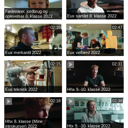
Fødevarer, jordbrug og
Eux samlet 8. klasse 2022
oplevelser 8. klasse 2022
02:39
02:47
Eux merkantil 2022
Eux velfærd 2022
02:15
02:31
Eux teknisk 2022
Hhx 9.-10. klasse 2022
02:18
02:38
Hhx 8. klasse (Mine
Htx 9. -10. klasse 2022
introkurser) 2022