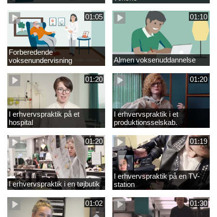
01:05
01:10
Forberedende
Almen voksenuddannelse
voksenundervisning
01:20
01:20
I erhvervspraktik på et
I erhvervspraktik i et
hospital
produktionsselskab.
01:20
01:19
I erhvervspraktik på en TV-
I erhvervspraktik i en tøjbutik
station
01:02
01:30