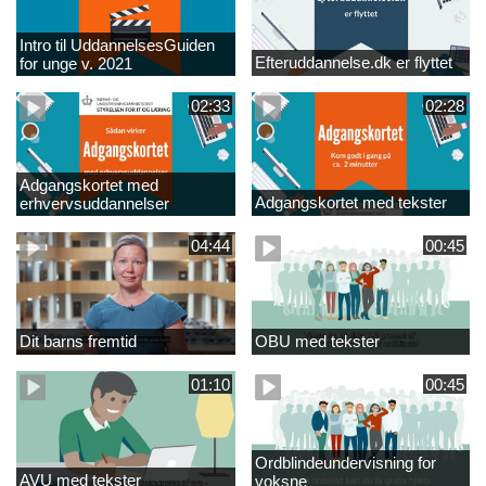
Intro til UddannelsesGuiden
Efteruddannelse.dk er flyttet
for unge v. 2021
02:33
02:28
Adgangskortet med
Adgangskortet med tekster
erhvervsuddannelser
04:44
00:45
Dit barns fremtid
OBU med tekster
01:10
00:45
Ordblindeundervisning for
AVU med tekster
voksne