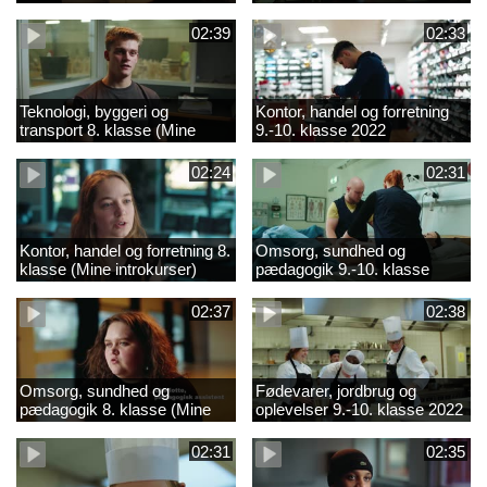
02:39
02:33
Teknologi, byggeri og
Kontor, handel og forretning
transport 8. klasse (Mine
9.-10. klasse 2022
introkurser) 2022
02:24
02:31
Kontor, handel og forretning 8.
Omsorg, sundhed og
klasse (Mine introkurser)
pædagogik 9.-10. klasse
2022
2022
02:37
02:38
Omsorg, sundhed og
Fødevarer, jordbrug og
pædagogik 8. klasse (Mine
oplevelser 9.-10. klasse 2022
introkurser) 2022
02:31
02:35