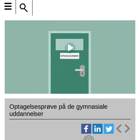
☰
Optagelsesprøve på de gymnasiale
uddannelser