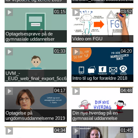
01:15
03:52
Optagelsesprøve på de
Video om FGU
gymnasiale uddannelser
01:33
04:20
UVM_-
Intro til ug for forældre 2018
_EUD_web_final_export_5cc62b2de8a2eab5775e52e524e16290
04:17
04:48
Optagelse på
Din nye hverdag på en
ungdomsuddannelserne 2019
gymnasial uddannelse
04:34
01:45