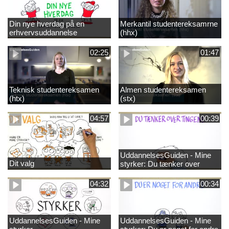
Din nye hverdag på en
Merkantil studentereksamrne
erhvervsuddannelse
(hhx)
02:25
01:47
Teknisk studentereksamen
Almen studentereksamen
(htx)
(stx)
04:57
00:39
UddannelsesGuiden - Mine
Dit valg
styrker: Du tænker over
tingene
04:32
00:34
UddannelsesGuiden - Mine
UddannelsesGuiden - Mine