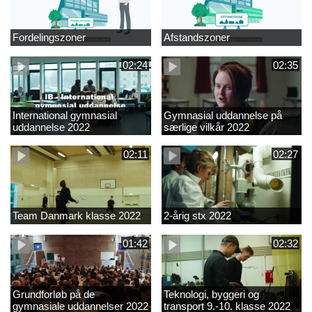
Fordelingszoner
Afstandszoner
02:24
02:35
International gymnasial
Gymnasial uddannelse på
uddannelse 2022
særlige vilkår 2022
02:11
02:27
Team Danmark klasse 2022
2-årig stx 2022
01:42
02:32
Grundforløb på de
Teknologi, byggeri og
gymnasiale uddannelser 2022
transport 9.-10. klasse 2022