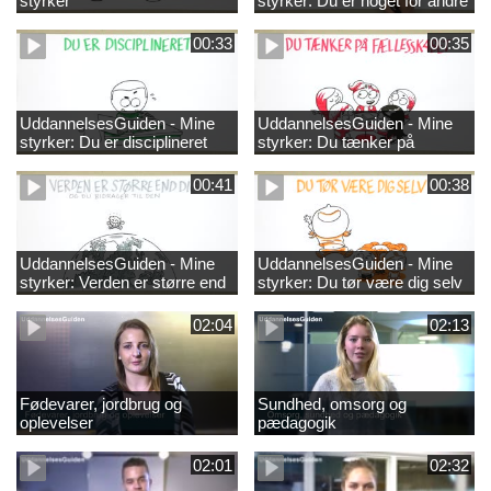
styrker
styrker: Du er noget for andre
00:33
00:35
UddannelsesGuiden - Mine
UddannelsesGuiden - Mine
styrker: Du er disciplineret
styrker: Du tænker på
fællesskabet
00:41
00:38
UddannelsesGuiden - Mine
UddannelsesGuiden - Mine
styrker: Verden er større end
styrker: Du tør være dig selv
dig og du bidrager til den
02:04
02:13
Fødevarer, jordbrug og
Sundhed, omsorg og
oplevelser
pædagogik
02:01
02:32