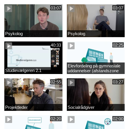
videregående område
03:07
03:07
Psykolog
Psykolog
40:33
02:25
Elevfordeling på gymnasiale
Studievælgeren 2.1
uddannelser (afstandszone
redigeret)
02:55
03:27
Projektleder
Socialrådgiver
02:20
02:00