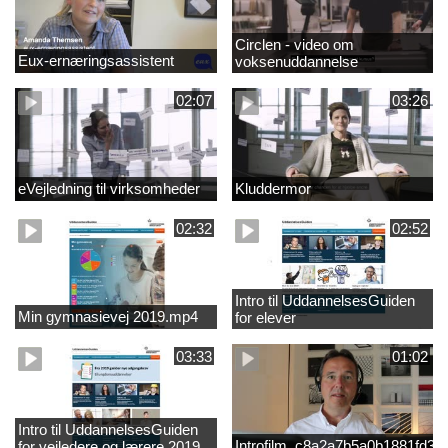
Circlen - video om
Eux-ernæringsassistent
voksenuddannelse
02:07
03:26
eVejledning til virksomheder
Kluddermor
02:32
02:52
Intro til UddannelsesGuiden
Min gymnasievej 2019.mp4
for elever
03:33
01:02
Intro til UddannelsesGuiden
Introfilm_c8a2a7b5a0b1881fd3
for vejledere og lærere 2019