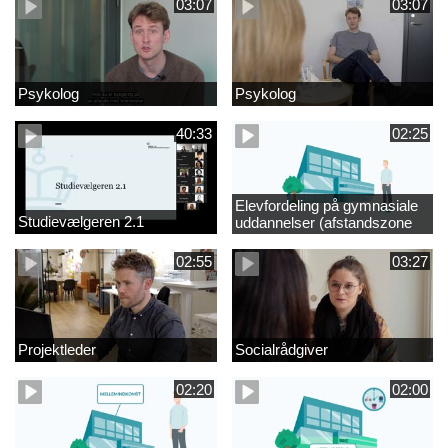
03:07
03:07
Psykolog
Psykolog
40:33
02:25
Elevfordeling på gymnasiale
Studievælgeren 2.1
uddannelser (afstandszone
redigeret)
02:55
03:27
Projektleder
Socialrådgiver
02:20
02:00