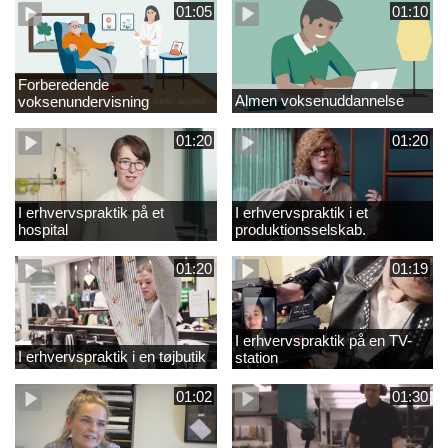
01:05
01:10
Forberedende
Almen voksenuddannelse
voksenundervisning
01:20
01:20
I erhvervspraktik på et
I erhvervspraktik i et
hospital
produktionsselskab.
01:20
01:19
I erhvervspraktik på en TV-
I erhvervspraktik i en tøjbutik
station
01:02
01:30