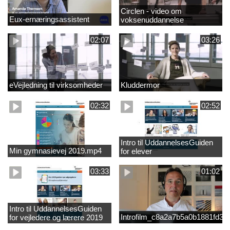
Circlen - video om
Eux-ernæringsassistent
voksenuddannelse
02:07
03:26
eVejledning til virksomheder
Kluddermor
02:32
02:52
Intro til UddannelsesGuiden
Min gymnasievej 2019.mp4
for elever
03:33
01:02
Intro til UddannelsesGuiden
Introfilm_c8a2a7b5a0b1881fd3
for vejledere og lærere 2019