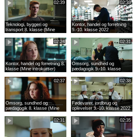
02:39
02:33
Teknologi, byggeri og
Kontor, handel og forretning
transport 8. klasse (Mine
9.-10. klasse 2022
introkurser) 2022
02:24
02:31
Kontor, handel og forretning 8.
Omsorg, sundhed og
klasse (Mine introkurser)
pædagogik 9.-10. klasse
2022
2022
02:37
02:38
Omsorg, sundhed og
Fødevarer, jordbrug og
pædagogik 8. klasse (Mine
oplevelser 9.-10. klasse 2022
introkurser) 2022
02:31
02:35