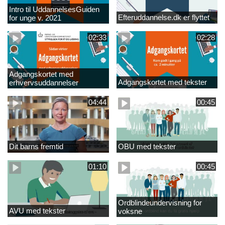
Intro til UddannelsesGuiden
Efteruddannelse.dk er flyttet
for unge v. 2021
02:33
02:28
Adgangskortet med
Adgangskortet med tekster
erhvervsuddannelser
04:44
00:45
Dit barns fremtid
OBU med tekster
01:10
00:45
Ordblindeundervisning for
AVU med tekster
voksne