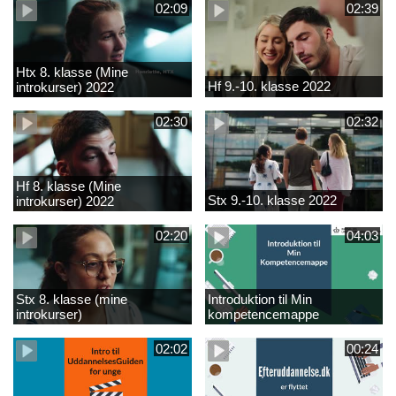
02:09
02:39
Htx 8. klasse (Mine
Hf 9.-10. klasse 2022
introkurser) 2022
02:30
02:32
Hf 8. klasse (Mine
Stx 9.-10. klasse 2022
introkurser) 2022
02:20
04:03
Stx 8. klasse (mine
Introduktion til Min
introkurser)
kompetencemappe
02:02
00:24