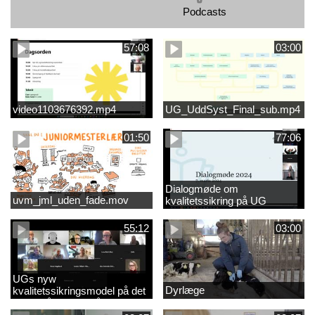
Podcasts
57:08
03:00
video1103676392.mp4
UG_UddSyst_Final_sub.mp4
01:50
77:06
Dialogmøde om
uvm_jml_uden_fade.mov
kvalitetssikring på UG
55:12
03:00
UGs nyw
Dyrlæge
kvalitetssikringsmodel på det
videregående område