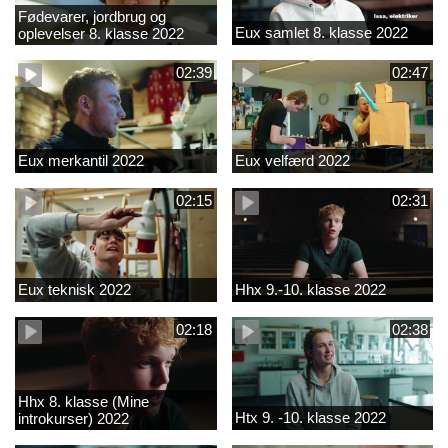
Fødevarer, jordbrug og
Eux samlet 8. klasse 2022
oplevelser 8. klasse 2022
02:39
02:47
Eux merkantil 2022
Eux velfærd 2022
02:15
02:31
Eux teknisk 2022
Hhx 9.-10. klasse 2022
02:18
02:38
Hhx 8. klasse (Mine
Htx 9. -10. klasse 2022
introkurser) 2022