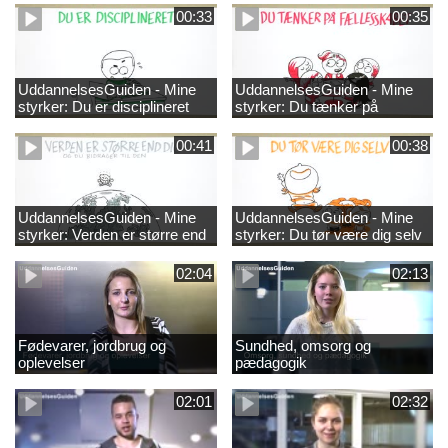
00:33
00:35
UddannelsesGuiden - Mine
UddannelsesGuiden - Mine
styrker: Du er disciplineret
styrker: Du tænker på
fællesskabet
00:41
00:38
UddannelsesGuiden - Mine
UddannelsesGuiden - Mine
styrker: Verden er større end
styrker: Du tør være dig selv
dig og du bidrager til den
02:04
02:13
Fødevarer, jordbrug og
Sundhed, omsorg og
oplevelser
pædagogik
02:01
02:32