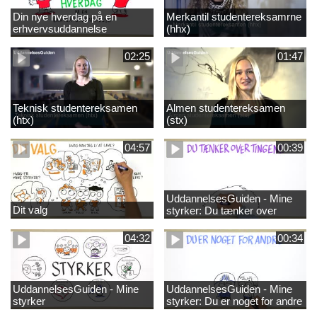
Din nye hverdag på en
Merkantil studentereksamrne
erhvervsuddannelse
(hhx)
02:25
01:47
Teknisk studentereksamen
Almen studentereksamen
(htx)
(stx)
04:57
00:39
UddannelsesGuiden - Mine
Dit valg
styrker: Du tænker over
tingene
04:32
00:34
UddannelsesGuiden - Mine
UddannelsesGuiden - Mine
styrker
styrker: Du er noget for andre