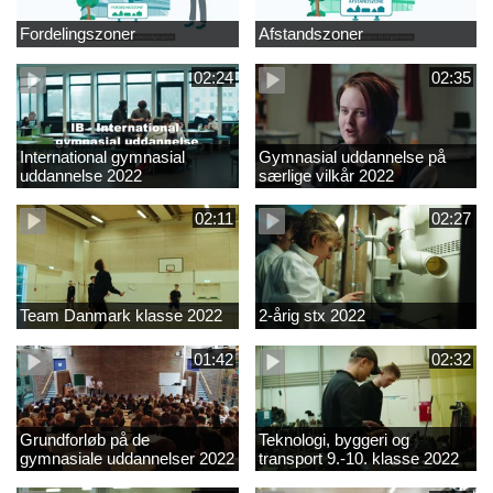
Fordelingszoner
Afstandszoner
02:24
02:35
International gymnasial
Gymnasial uddannelse på
uddannelse 2022
særlige vilkår 2022
02:11
02:27
Team Danmark klasse 2022
2-årig stx 2022
01:42
02:32
Grundforløb på de
Teknologi, byggeri og
gymnasiale uddannelser 2022
transport 9.-10. klasse 2022