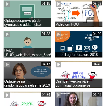
01:15
03:52
Optagelsesprøve på de
Video om FGU
gymnasiale uddannelser
01:33
04:20
UVM_-
Intro til ug for forældre 2018
_EUD_web_final_export_5cc62b2de8a2eab5775e52e524e16290
04:17
04:48
Optagelse på
Din nye hverdag på en
ungdomsuddannelserne 2019
gymnasial uddannelse
04:34
01:45