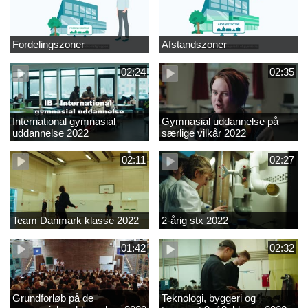
Fordelingszoner
Afstandszoner
02:24
02:35
International gymnasial
Gymnasial uddannelse på
uddannelse 2022
særlige vilkår 2022
02:11
02:27
Team Danmark klasse 2022
2-årig stx 2022
01:42
02:32
Grundforløb på de
Teknologi, byggeri og