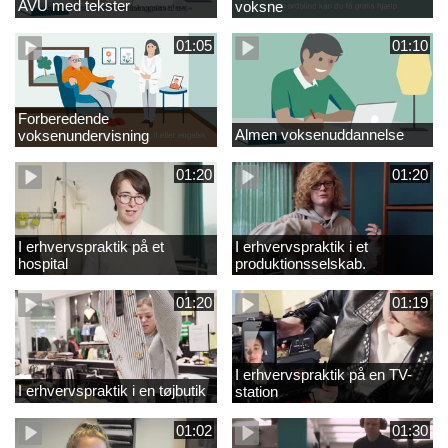
AVU med tekster
voksne
01:05
01:10
Forberedende
Almen voksenuddannelse
voksenundervisning
01:20
01:20
I erhvervspraktik på et
I erhvervspraktik i et
hospital
produktionsselskab.
01:20
01:19
I erhvervspraktik på en TV-
I erhvervspraktik i en tøjbutik
station
01:02
01:30