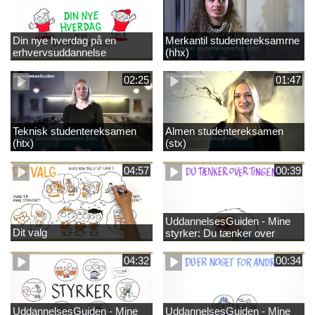
Din nye hverdag på en
Merkantil studentereksamrne
erhvervsuddannelse
(hhx)
02:25
01:47
Teknisk studentereksamen
Almen studentereksamen
(htx)
(stx)
04:57
00:39
UddannelsesGuiden - Mine
Dit valg
styrker: Du tænker over
tingene
04:32
00:34
UddannelsesGuiden - Mine
UddannelsesGuiden - Mine