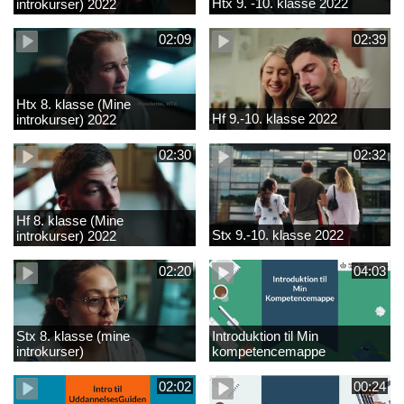
Htx 9. -10. klasse 2022
introkurser) 2022
02:09
02:39
Htx 8. klasse (Mine
Hf 9.-10. klasse 2022
introkurser) 2022
02:30
02:32
Hf 8. klasse (Mine
Stx 9.-10. klasse 2022
introkurser) 2022
02:20
04:03
Stx 8. klasse (mine
Introduktion til Min
introkurser)
kompetencemappe
02:02
00:24