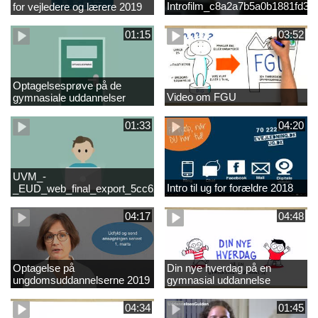
Introfilm_c8a2a7b5a0b1881fd3
for vejledere og lærere 2019
01:15
03:52
Optagelsesprøve på de
Video om FGU
gymnasiale uddannelser
01:33
04:20
UVM_-
Intro til ug for forældre 2018
_EUD_web_final_export_5cc62b2de8a2eab5775e52e524e16290
04:17
04:48
Optagelse på
Din nye hverdag på en
ungdomsuddannelserne 2019
gymnasial uddannelse
04:34
01:45