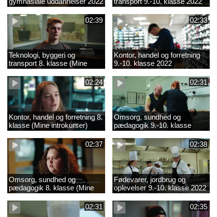
gymnasiale uddannelser 2022
transport 9.-10. klasse 2022
02:39
02:33
Teknologi, byggeri og
Kontor, handel og forretning
transport 8. klasse (Mine
9.-10. klasse 2022
introkurser) 2022
02:24
02:31
Kontor, handel og forretning 8.
Omsorg, sundhed og
klasse (Mine introkurser)
pædagogik 9.-10. klasse
2022
2022
02:37
02:38
Omsorg, sundhed og
Fødevarer, jordbrug og
pædagogik 8. klasse (Mine
oplevelser 9.-10. klasse 2022
introkurser) 2022
02:31
02:35