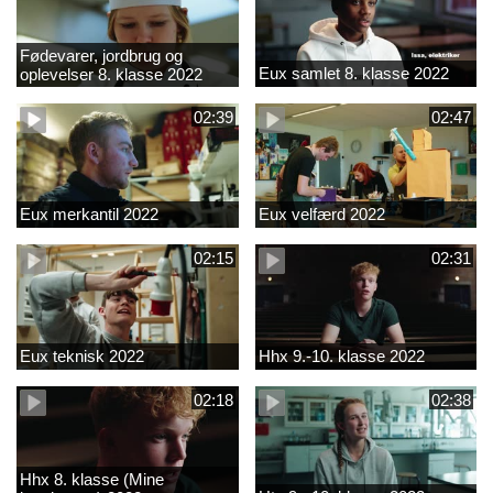
Fødevarer, jordbrug og
Eux samlet 8. klasse 2022
oplevelser 8. klasse 2022
02:39
02:47
Eux merkantil 2022
Eux velfærd 2022
02:15
02:31
Eux teknisk 2022
Hhx 9.-10. klasse 2022
02:18
02:38
Hhx 8. klasse (Mine