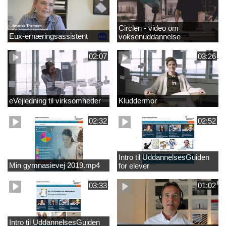
Circlen - video om
Eux-ernæringsassistent
voksenuddannelse
02:07
03:26
eVejledning til virksomheder
Kluddermor
02:32
02:52
Intro til UddannelsesGuiden
Min gymnasievej 2019.mp4
for elever
03:33
01:02
Intro til UddannelsesGuiden