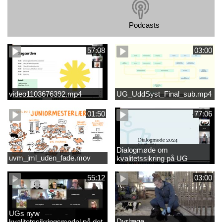
Podcasts
57:08
03:00
video1103676392.mp4
UG_UddSyst_Final_sub.mp4
01:50
77:06
Dialogmøde om
uvm_jml_uden_fade.mov
kvalitetssikring på UG
55:12
03:00
UGs nyw
Dyrlæge
kvalitetssikringsmodel på det