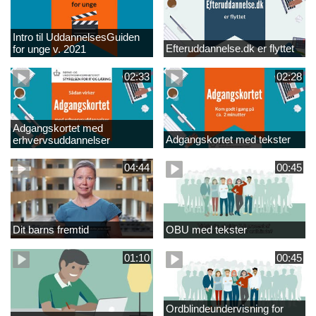
Intro til UddannelsesGuiden
Efteruddannelse.dk er flyttet
for unge v. 2021
02:33
02:28
Adgangskortet med
Adgangskortet med tekster
erhvervsuddannelser
04:44
00:45
Dit barns fremtid
OBU med tekster
01:10
00:45
Ordblindeundervisning for