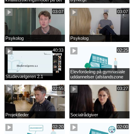
videregående område
03:07
03:07
Psykolog
Psykolog
40:33
02:25
Elevfordeling på gymnasiale
Studievælgeren 2.1
uddannelser (afstandszone
redigeret)
02:55
03:27
Projektleder
Socialrådgiver
02:20
02:00