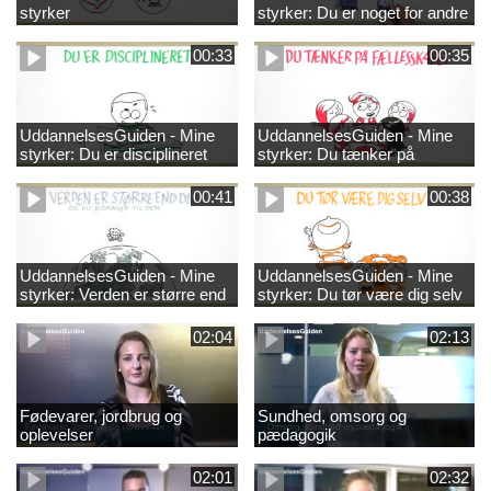
styrker
styrker: Du er noget for andre
00:33
00:35
UddannelsesGuiden - Mine
UddannelsesGuiden - Mine
styrker: Du er disciplineret
styrker: Du tænker på
fællesskabet
00:41
00:38
UddannelsesGuiden - Mine
UddannelsesGuiden - Mine
styrker: Verden er større end
styrker: Du tør være dig selv
dig og du bidrager til den
02:04
02:13
Fødevarer, jordbrug og
Sundhed, omsorg og
oplevelser
pædagogik
02:01
02:32