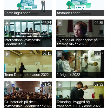
Fordelingszoner
Afstandszoner
02:24
02:35
International gymnasial
Gymnasial uddannelse på
uddannelse 2022
særlige vilkår 2022
02:11
02:27
Team Danmark klasse 2022
2-årig stx 2022
01:42
02:32
Grundforløb på de
Teknologi, byggeri og
gymnasiale uddannelser 2022
transport 9.-10. klasse 2022