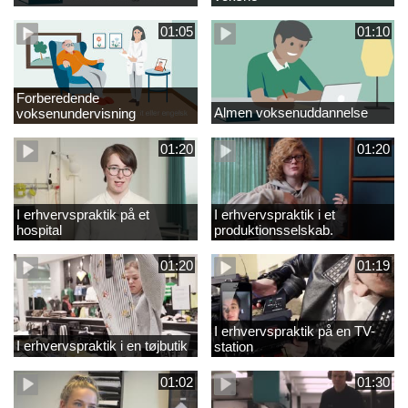
01:05
01:10
Forberedende
Almen voksenuddannelse
voksenundervisning
01:20
01:20
I erhvervspraktik på et
I erhvervspraktik i et
hospital
produktionsselskab.
01:20
01:19
I erhvervspraktik på en TV-
I erhvervspraktik i en tøjbutik
station
01:02
01:30