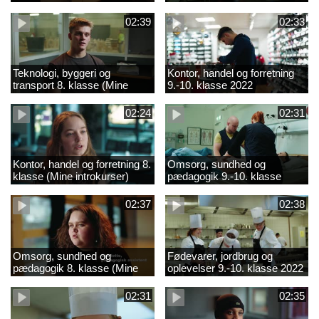
02:39
02:33
Teknologi, byggeri og
Kontor, handel og forretning
transport 8. klasse (Mine
9.-10. klasse 2022
introkurser) 2022
02:24
02:31
Kontor, handel og forretning 8.
Omsorg, sundhed og
klasse (Mine introkurser)
pædagogik 9.-10. klasse
2022
2022
02:37
02:38
Omsorg, sundhed og
Fødevarer, jordbrug og
pædagogik 8. klasse (Mine
oplevelser 9.-10. klasse 2022
introkurser) 2022
02:31
02:35