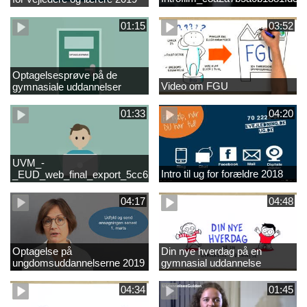
01:15
03:52
Optagelsesprøve på de
Video om FGU
gymnasiale uddannelser
01:33
04:20
UVM_-
Intro til ug for forældre 2018
_EUD_web_final_export_5cc62b2de8a2eab5775e52e524e16290
04:17
04:48
Optagelse på
Din nye hverdag på en
ungdomsuddannelserne 2019
gymnasial uddannelse
04:34
01:45