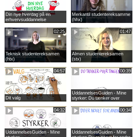
Din nye hverdag på en
Merkantil studentereksamrne
erhvervsuddannelse
(hhx)
02:25
01:47
Teknisk studentereksamen
Almen studentereksamen
(htx)
(stx)
04:57
00:39
UddannelsesGuiden - Mine
Dit valg
styrker: Du tænker over
tingene
04:32
00:34
UddannelsesGuiden - Mine
UddannelsesGuiden - Mine