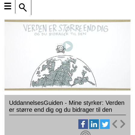
☰
UddannelsesGuiden - Mine styrker: Verden
er større end dig og du bidrager til den