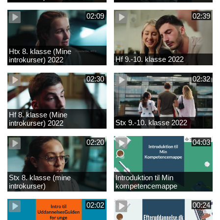
02:09
02:39
Htx 8. klasse (Mine
Hf 9.-10. klasse 2022
introkurser) 2022
02:30
02:32
Hf 8. klasse (Mine
Stx 9.-10. klasse 2022
introkurser) 2022
02:20
04:03
Stx 8. klasse (mine
Introduktion til Min
introkurser)
kompetencemappe
02:02
00:24