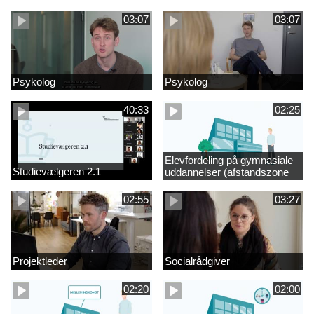
videregående område
03:07
03:07
Psykolog
Psykolog
40:33
02:25
Elevfordeling på gymnasiale
Studievælgeren 2.1
uddannelser (afstandszone
redigeret)
02:55
03:27
Projektleder
Socialrådgiver
02:20
02:00