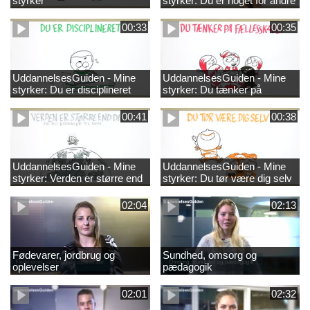
styrker
styrker: Du er noget for andre
00:33
00:35
UddannelsesGuiden - Mine
UddannelsesGuiden - Mine
styrker: Du er disciplineret
styrker: Du tænker på
fællesskabet
00:41
00:38
UddannelsesGuiden - Mine
UddannelsesGuiden - Mine
styrker: Verden er større end
styrker: Du tør være dig selv
dig og du bidrager til den
02:04
02:13
Fødevarer, jordbrug og
Sundhed, omsorg og
oplevelser
pædagogik
02:01
02:32