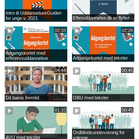
Intro til UddannelsesGuiden
Efteruddannelse.dk er flyttet
for unge v. 2021
02:33
02:28
Adgangskortet med
Adgangskortet med tekster
erhvervsuddannelser
04:44
00:45
Dit barns fremtid
OBU med tekster
01:10
00:45
Ordblindeundervisning for
AVU med tekster
voksne