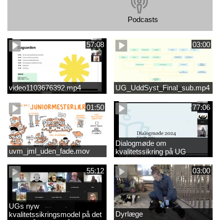
Podcasts
57:08
03:00
video1103676392.mp4
UG_UddSyst_Final_sub.mp4
01:50
77:06
Dialogmøde om
uvm_jml_uden_fade.mov
kvalitetssikring på UG
55:12
03:00
UGs nyw
Dyrlæge
kvalitetssikringsmodel på det