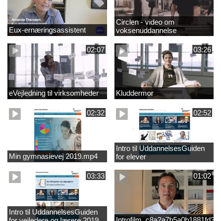
Circlen - video om
Eux-ernæringsassistent
voksenuddannelse
02:07
03:26
eVejledning til virksomheder
Kluddermor
02:32
02:52
Intro til UddannelsesGuiden
Min gymnasievej 2019.mp4
for elever
03:33
01:02
Intro til UddannelsesGuiden
Introfilm_c8a2a7b5a0b1881fd3
for vejledere og lærere 2019