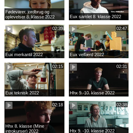
Fødevarer, jordbrug og
Eux samlet 8. klasse 2022
oplevelser 8. klasse 2022
02:39
02:47
Eux merkantil 2022
Eux velfærd 2022
02:15
02:31
Eux teknisk 2022
Hhx 9.-10. klasse 2022
02:18
02:38
Hhx 8. klasse (Mine
Htx 9. -10. klasse 2022
introkurser) 2022