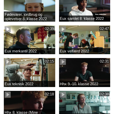
Fødevarer, jordbrug og
Eux samlet 8. klasse 2022
oplevelser 8. klasse 2022
02:39
02:47
Eux merkantil 2022
Eux velfærd 2022
02:15
02:31
Eux teknisk 2022
Hhx 9.-10. klasse 2022
02:18
02:38
Hhx 8. klasse (Mine