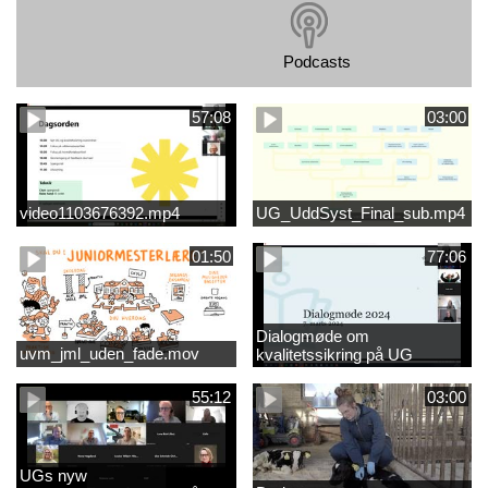
Podcasts
57:08
03:00
video1103676392.mp4
UG_UddSyst_Final_sub.mp4
01:50
77:06
Dialogmøde om
uvm_jml_uden_fade.mov
kvalitetssikring på UG
55:12
03:00
UGs nyw