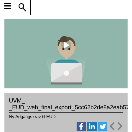
☰
UVM_-
_EUD_web_final_export_5cc62b2de8a2eab57
Ny Adgangskrav til EUD