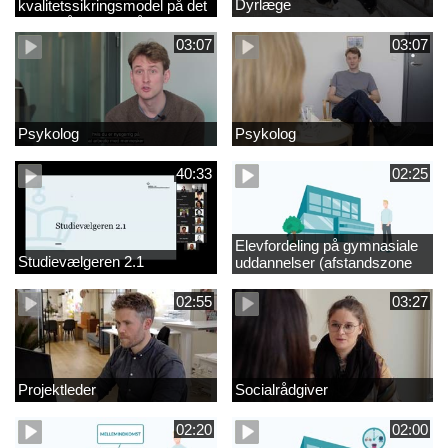
Dyrlæge
kvalitetssikringsmodel på det
videregående område
03:07
03:07
Psykolog
Psykolog
40:33
02:25
Elevfordeling på gymnasiale
Studievælgeren 2.1
uddannelser (afstandszone
redigeret)
02:55
03:27
Projektleder
Socialrådgiver
02:20
02:00