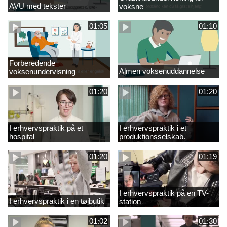
AVU med tekster
voksne
01:05
01:10
Forberedende
Almen voksenuddannelse
voksenundervisning
01:20
01:20
I erhvervspraktik på et
I erhvervspraktik i et
hospital
produktionsselskab.
01:20
01:19
I erhvervspraktik på en TV-
I erhvervspraktik i en tøjbutik
station
01:02
01:30