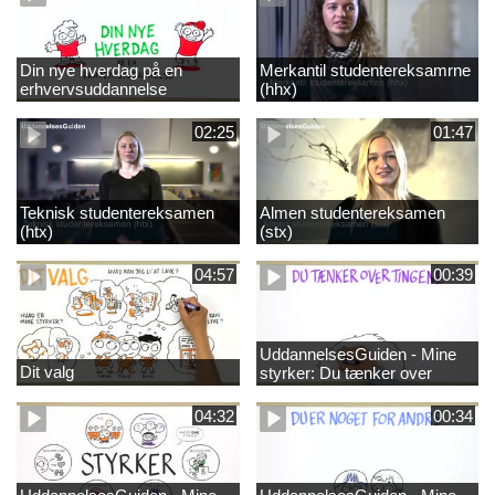
Din nye hverdag på en
Merkantil studentereksamrne
erhvervsuddannelse
(hhx)
02:25
01:47
Teknisk studentereksamen
Almen studentereksamen
(htx)
(stx)
04:57
00:39
UddannelsesGuiden - Mine
Dit valg
styrker: Du tænker over
tingene
04:32
00:34