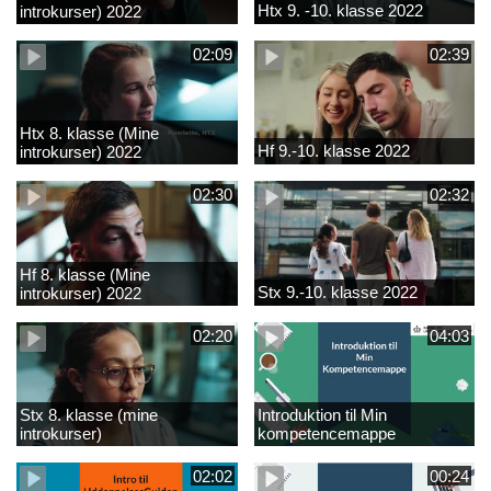
Htx 9. -10. klasse 2022
introkurser) 2022
02:09
02:39
Htx 8. klasse (Mine
Hf 9.-10. klasse 2022
introkurser) 2022
02:30
02:32
Hf 8. klasse (Mine
Stx 9.-10. klasse 2022
introkurser) 2022
02:20
04:03
Stx 8. klasse (mine
Introduktion til Min
introkurser)
kompetencemappe
02:02
00:24