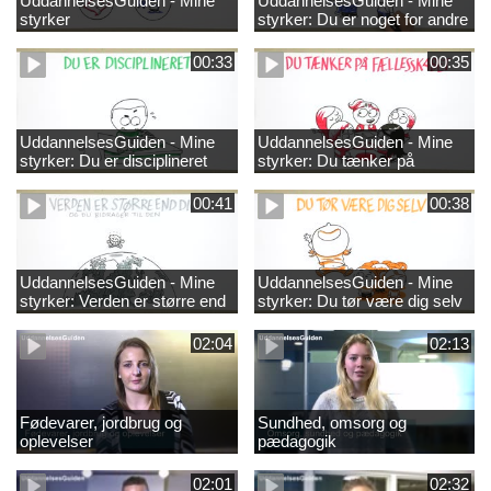
UddannelsesGuiden - Mine
UddannelsesGuiden - Mine
styrker
styrker: Du er noget for andre
00:33
00:35
UddannelsesGuiden - Mine
UddannelsesGuiden - Mine
styrker: Du er disciplineret
styrker: Du tænker på
fællesskabet
00:41
00:38
UddannelsesGuiden - Mine
UddannelsesGuiden - Mine
styrker: Verden er større end
styrker: Du tør være dig selv
dig og du bidrager til den
02:04
02:13
Fødevarer, jordbrug og
Sundhed, omsorg og
oplevelser
pædagogik
02:01
02:32