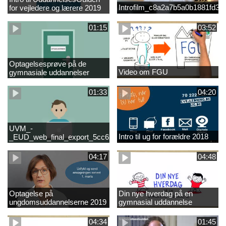
Introfilm_c8a2a7b5a0b1881fd3
for vejledere og lærere 2019
01:15
03:52
Optagelsesprøve på de
Video om FGU
gymnasiale uddannelser
01:33
04:20
UVM_-
Intro til ug for forældre 2018
_EUD_web_final_export_5cc62b2de8a2eab5775e52e524e16290
04:17
04:48
Optagelse på
Din nye hverdag på en
ungdomsuddannelserne 2019
gymnasial uddannelse
04:34
01:45