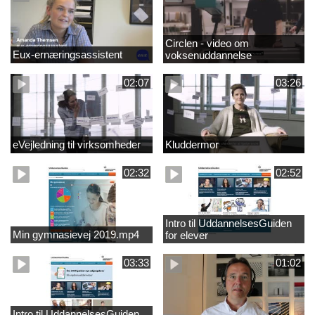
Circlen - video om
Eux-ernæringsassistent
voksenuddannelse
02:07
03:26
eVejledning til virksomheder
Kluddermor
02:32
02:52
Intro til UddannelsesGuiden
Min gymnasievej 2019.mp4
for elever
03:33
01:02
Intro til UddannelsesGuiden