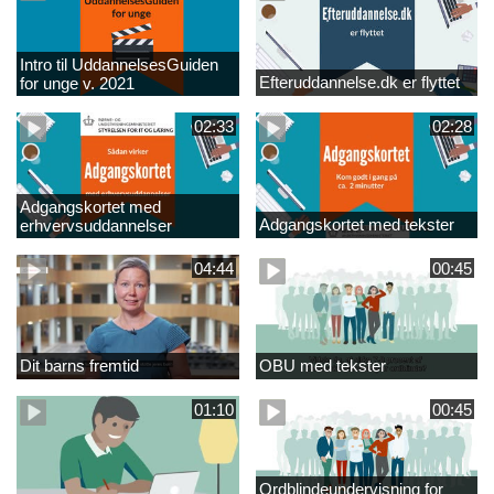
Intro til UddannelsesGuiden
Efteruddannelse.dk er flyttet
for unge v. 2021
02:33
02:28
Adgangskortet med
Adgangskortet med tekster
erhvervsuddannelser
04:44
00:45
Dit barns fremtid
OBU med tekster
01:10
00:45
Ordblindeundervisning for