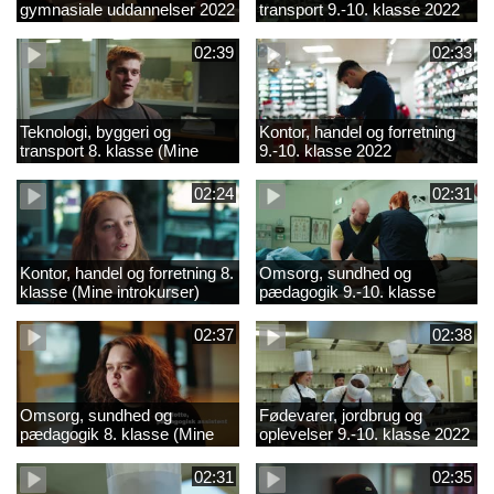
gymnasiale uddannelser 2022
transport 9.-10. klasse 2022
02:39
02:33
Teknologi, byggeri og
Kontor, handel og forretning
transport 8. klasse (Mine
9.-10. klasse 2022
introkurser) 2022
02:24
02:31
Kontor, handel og forretning 8.
Omsorg, sundhed og
klasse (Mine introkurser)
pædagogik 9.-10. klasse
2022
2022
02:37
02:38
Omsorg, sundhed og
Fødevarer, jordbrug og
pædagogik 8. klasse (Mine
oplevelser 9.-10. klasse 2022
introkurser) 2022
02:31
02:35