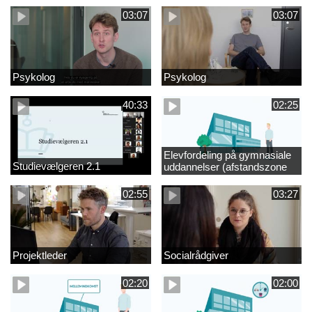
03:07
03:07
Psykolog
Psykolog
40:33
02:25
Elevfordeling på gymnasiale
Studievælgeren 2.1
uddannelser (afstandszone
redigeret)
02:55
03:27
Projektleder
Socialrådgiver
02:20
02:00