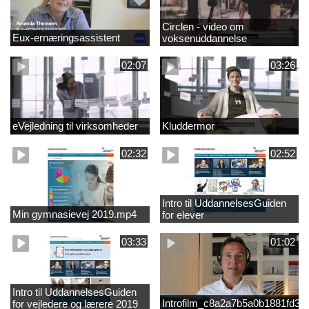
Circlen - video om
Eux-ernæringsassistent
voksenuddannelse
02:07
03:26
eVejledning til virksomheder
Kluddermor
02:32
02:52
Intro til UddannelsesGuiden
Min gymnasievej 2019.mp4
for elever
03:33
01:02
Intro til UddannelsesGuiden
Introfilm_c8a2a7b5a0b1881fd3
for vejledere og lærere 2019