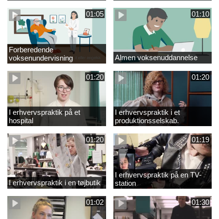
01:05
01:10
Forberedende
Almen voksenuddannelse
voksenundervisning
01:20
01:20
I erhvervspraktik på et
I erhvervspraktik i et
hospital
produktionsselskab.
01:20
01:19
I erhvervspraktik på en TV-
I erhvervspraktik i en tøjbutik
station
01:02
01:30