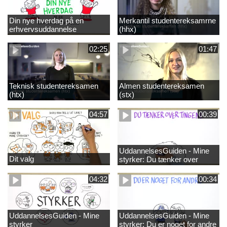
Din nye hverdag på en
Merkantil studentereksamrne
erhvervsuddannelse
(hhx)
02:25
01:47
Teknisk studentereksamen
Almen studentereksamen
(htx)
(stx)
04:57
00:39
UddannelsesGuiden - Mine
Dit valg
styrker: Du tænker over
tingene
04:32
00:34
UddannelsesGuiden - Mine
UddannelsesGuiden - Mine
styrker
styrker: Du er noget for andre