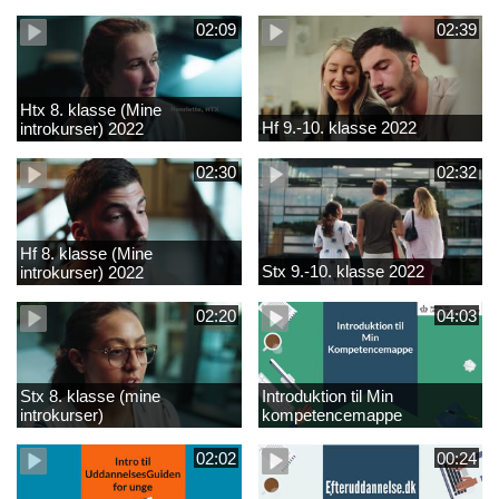
02:09
02:39
Htx 8. klasse (Mine
Hf 9.-10. klasse 2022
introkurser) 2022
02:30
02:32
Hf 8. klasse (Mine
Stx 9.-10. klasse 2022
introkurser) 2022
02:20
04:03
Stx 8. klasse (mine
Introduktion til Min
introkurser)
kompetencemappe
02:02
00:24