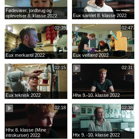
Fødevarer, jordbrug og
Eux samlet 8. klasse 2022
oplevelser 8. klasse 2022
02:39
02:47
Eux merkantil 2022
Eux velfærd 2022
02:15
02:31
Eux teknisk 2022
Hhx 9.-10. klasse 2022
02:18
02:38
Hhx 8. klasse (Mine
Htx 9. -10. klasse 2022
introkurser) 2022