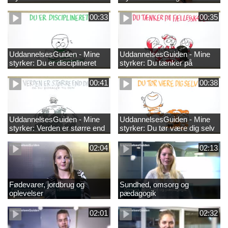
00:33
00:35
UddannelsesGuiden - Mine
UddannelsesGuiden - Mine
styrker: Du er disciplineret
styrker: Du tænker på
fællesskabet
00:41
00:38
UddannelsesGuiden - Mine
UddannelsesGuiden - Mine
styrker: Verden er større end
styrker: Du tør være dig selv
dig og du bidrager til den
02:04
02:13
Fødevarer, jordbrug og
Sundhed, omsorg og
oplevelser
pædagogik
02:01
02:32