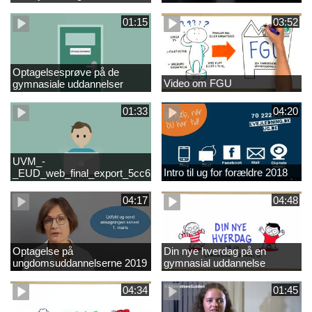
01:15
03:52
Optagelsesprøve på de
Video om FGU
gymnasiale uddannelser
01:33
04:20
UVM_-
Intro til ug for forældre 2018
_EUD_web_final_export_5cc62b2de8a2eab5775e52e524e16290
04:17
04:48
Optagelse på
Din nye hverdag på en
ungdomsuddannelserne 2019
gymnasial uddannelse
04:34
01:45