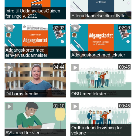
Intro til UddannelsesGuiden
Efteruddannelse.dk er flyttet
for unge v. 2021
02:33
02:28
Adgangskortet med
Adgangskortet med tekster
erhvervsuddannelser
04:44
00:45
Dit barns fremtid
OBU med tekster
01:10
00:45
Ordblindeundervisning for
AVU med tekster
voksne