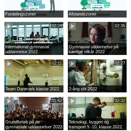
Fordelingszoner
Afstandszoner
02:24
02:35
International gymnasial
Gymnasial uddannelse på
uddannelse 2022
særlige vilkår 2022
02:11
02:27
Team Danmark klasse 2022
2-årig stx 2022
01:42
02:32
Grundforløb på de
Teknologi, byggeri og
gymnasiale uddannelser 2022
transport 9.-10. klasse 2022