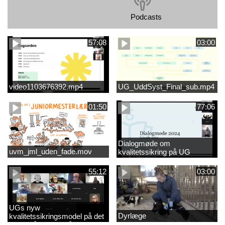
Podcasts
57:08
03:00
video1103676392.mp4
UG_UddSyst_Final_sub.mp4
01:50
77:06
Dialogmøde om
uvm_jml_uden_fade.mov
kvalitetssikring på UG
55:12
03:00
UGs nyw
Dyrlæge
kvalitetssikringsmodel på det
videregående område