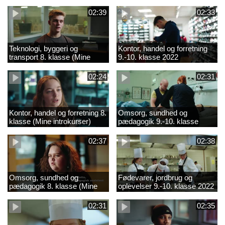
02:39
02:33
Teknologi, byggeri og
Kontor, handel og forretning
transport 8. klasse (Mine
9.-10. klasse 2022
introkurser) 2022
02:24
02:31
Kontor, handel og forretning 8.
Omsorg, sundhed og
klasse (Mine introkurser)
pædagogik 9.-10. klasse
2022
2022
02:37
02:38
Omsorg, sundhed og
Fødevarer, jordbrug og
pædagogik 8. klasse (Mine
oplevelser 9.-10. klasse 2022
introkurser) 2022
02:31
02:35