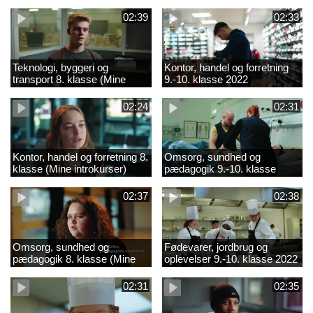
02:39
02:33
Teknologi, byggeri og
Kontor, handel og forretning
transport 8. klasse (Mine
9.-10. klasse 2022
introkurser) 2022
02:24
02:31
Kontor, handel og forretning 8.
Omsorg, sundhed og
klasse (Mine introkurser)
pædagogik 9.-10. klasse
2022
2022
02:37
02:38
Omsorg, sundhed og
Fødevarer, jordbrug og
pædagogik 8. klasse (Mine
oplevelser 9.-10. klasse 2022
introkurser) 2022
02:31
02:35