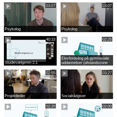
03:07
03:07
Psykolog
Psykolog
40:33
02:25
Elevfordeling på gymnasiale
Studievælgeren 2.1
uddannelser (afstandszone
redigeret)
02:55
03:27
Projektleder
Socialrådgiver
02:20
02:00