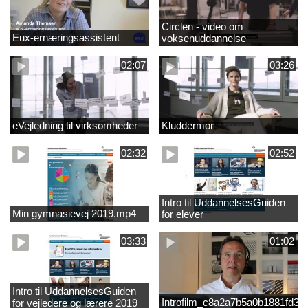
Circlen - video om
Eux-ernæringsassistent
voksenuddannelse
02:07
03:26
eVejledning til virksomheder
Kluddermor
02:32
02:52
Intro til UddannelsesGuiden
Min gymnasievej 2019.mp4
for elever
03:33
01:02
Intro til UddannelsesGuiden
Introfilm_c8a2a7b5a0b1881fd3
for vejledere og lærere 2019