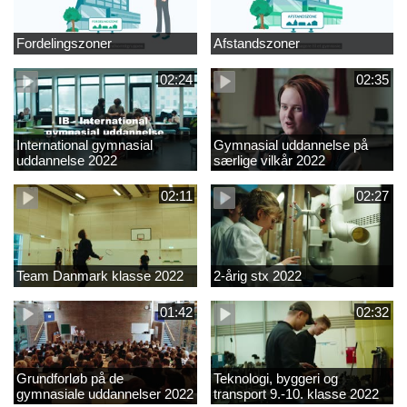
Fordelingszoner
Afstandszoner
02:24
02:35
International gymnasial
Gymnasial uddannelse på
uddannelse 2022
særlige vilkår 2022
02:11
02:27
Team Danmark klasse 2022
2-årig stx 2022
01:42
02:32
Grundforløb på de
Teknologi, byggeri og
gymnasiale uddannelser 2022
transport 9.-10. klasse 2022