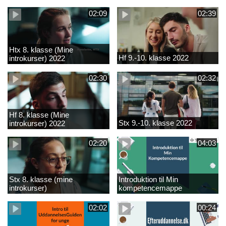
02:09
02:39
Htx 8. klasse (Mine
Hf 9.-10. klasse 2022
introkurser) 2022
02:30
02:32
Hf 8. klasse (Mine
Stx 9.-10. klasse 2022
introkurser) 2022
02:20
04:03
Stx 8. klasse (mine
Introduktion til Min
introkurser)
kompetencemappe
02:02
00:24