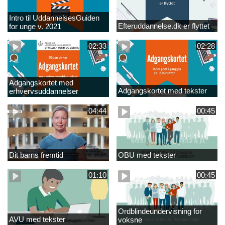
Intro til UddannelsesGuiden
Efteruddannelse.dk er flyttet
for unge v. 2021
02:33
02:28
Adgangskortet med
Adgangskortet med tekster
erhvervsuddannelser
04:44
00:45
Dit barns fremtid
OBU med tekster
01:10
00:45
Ordblindeundervisning for
AVU med tekster
voksne