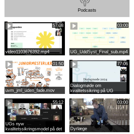
Podcasts
57:08
03:00
video1103676392.mp4
UG_UddSyst_Final_sub.mp4
01:50
77:06
Dialogmøde om
uvm_jml_uden_fade.mov
kvalitetssikring på UG
55:12
03:00
UGs nyw
Dyrlæge
kvalitetssikringsmodel på det
videregående område