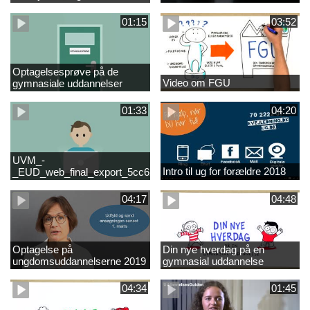
01:15
03:52
Optagelsesprøve på de
Video om FGU
gymnasiale uddannelser
01:33
04:20
UVM_-
Intro til ug for forældre 2018
_EUD_web_final_export_5cc62b2de8a2eab5775e52e524e16290
04:17
04:48
Optagelse på
Din nye hverdag på en
ungdomsuddannelserne 2019
gymnasial uddannelse
04:34
01:45