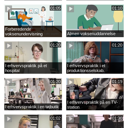
01:05
01:10
Forberedende
Almen voksenuddannelse
voksenundervisning
01:20
01:20
I erhvervspraktik på et
I erhvervspraktik i et
hospital
produktionsselskab.
01:20
01:19
I erhvervspraktik på en TV-
I erhvervspraktik i en tøjbutik
station
01:02
01:30