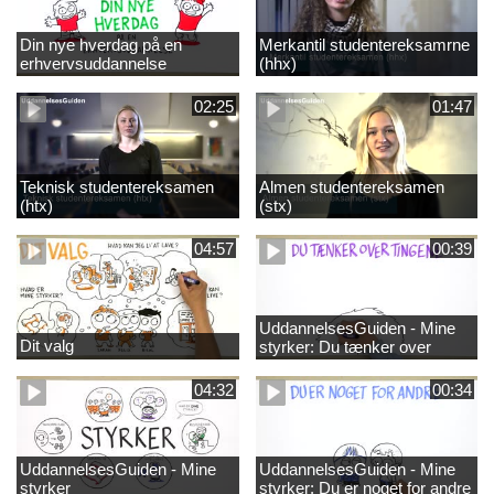
Din nye hverdag på en
Merkantil studentereksamrne
erhvervsuddannelse
(hhx)
02:25
01:47
Teknisk studentereksamen
Almen studentereksamen
(htx)
(stx)
04:57
00:39
UddannelsesGuiden - Mine
Dit valg
styrker: Du tænker over
tingene
04:32
00:34
UddannelsesGuiden - Mine
UddannelsesGuiden - Mine
styrker
styrker: Du er noget for andre