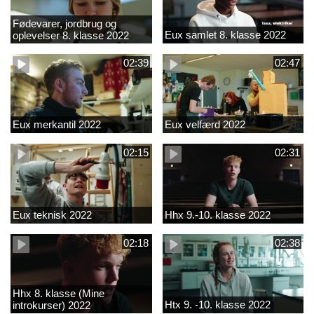
Fødevarer, jordbrug og
Eux samlet 8. klasse 2022
oplevelser 8. klasse 2022
02:39
02:47
Eux merkantil 2022
Eux velfærd 2022
02:15
02:31
Eux teknisk 2022
Hhx 9.-10. klasse 2022
02:18
02:38
Hhx 8. klasse (Mine
Htx 9. -10. klasse 2022
introkurser) 2022