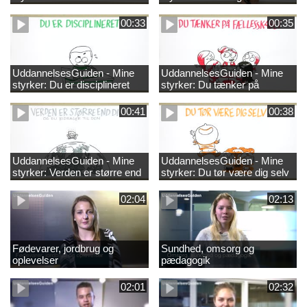
00:33
00:35
UddannelsesGuiden - Mine
UddannelsesGuiden - Mine
styrker: Du er disciplineret
styrker: Du tænker på
fællesskabet
00:41
00:38
UddannelsesGuiden - Mine
UddannelsesGuiden - Mine
styrker: Verden er større end
styrker: Du tør være dig selv
dig og du bidrager til den
02:04
02:13
Fødevarer, jordbrug og
Sundhed, omsorg og
oplevelser
pædagogik
02:01
02:32