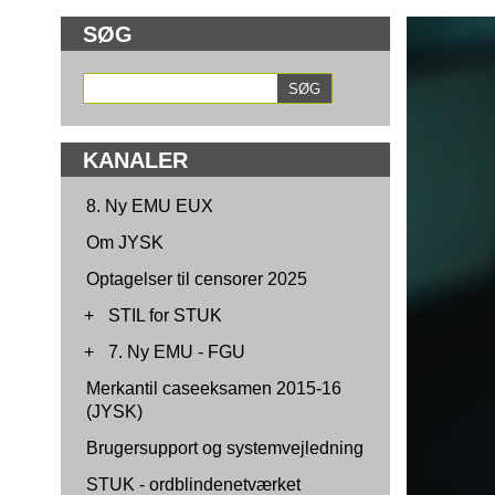
SØG
KANALER
8. Ny EMU EUX
Om JYSK
Optagelser til censorer 2025
+
STIL for STUK
+
7. Ny EMU - FGU
Merkantil caseeksamen 2015-16
(JYSK)
Brugersupport og systemvejledning
STUK - ordblindenetværket