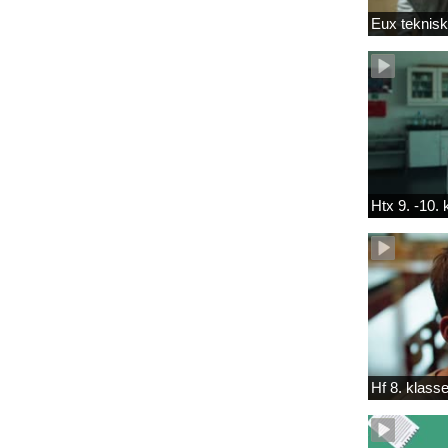
Eux teknis
Htx 9. -10.
Hf 8. klass