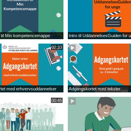
n til Min kompetencemappe
Intro til UddannelsesGuiden for 
02:33
tet med erhvervsuddannelser
Adgangskortet med tekster
00:45