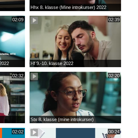
Hhx 8. klasse (Mine introkurser) 2022
02:09
02:39
 2022
Hf 9.-10. klasse 2022
02:32
02:20
Stx 8. klasse (mine introkurser)
02:02
00:24