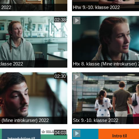
k 2022
Hhx 9.-10. klasse 2022
02:38
 klasse 2022
Htx 8. klasse (Mine introkurser)
02:30
e (Mine introkurser) 2022
Stx 9.-10. klasse 2022
04:03