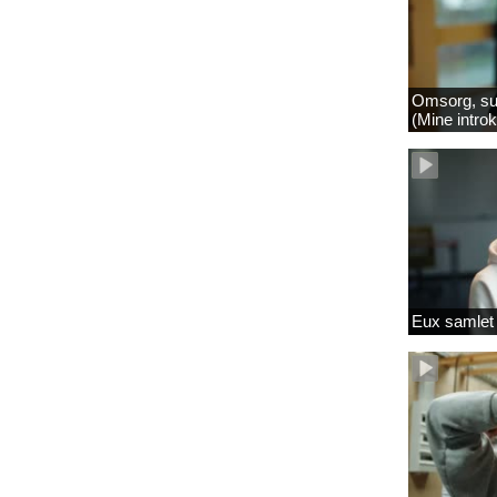
Omsorg, su
(Mine intro
Eux samlet 