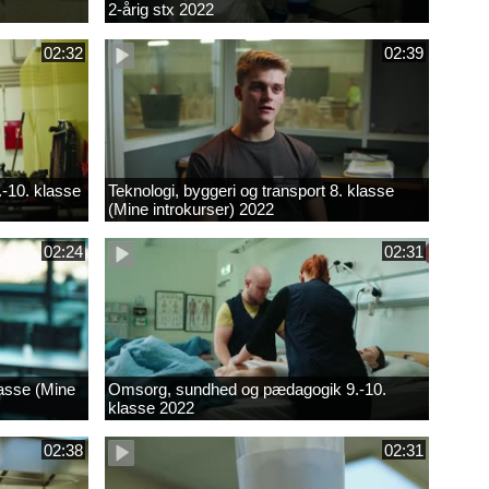
2-årig stx 2022
02:32
02:39
.-10. klasse
Teknologi, byggeri og transport 8. klasse
(Mine introkurser) 2022
02:24
02:31
lasse (Mine
Omsorg, sundhed og pædagogik 9.-10.
klasse 2022
02:38
02:31