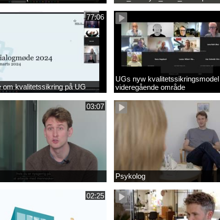
77:06
UGs nyw kvalitetssikringsmodel
om kvalitetssikring på UG
videregående område
03:07
Psykolog
02:25