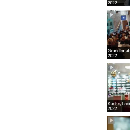
2022
Grundforlø
2022
Kontor, hand
2022