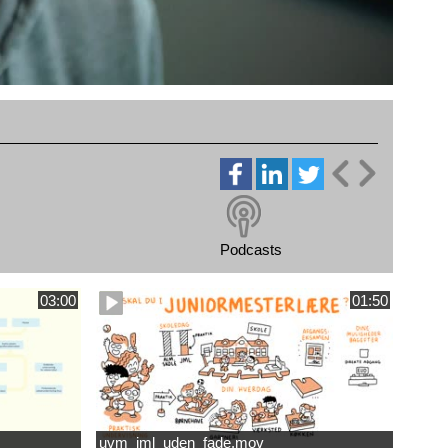
Podcasts
03:00
01:50
uvm_jml_uden_fade.mov