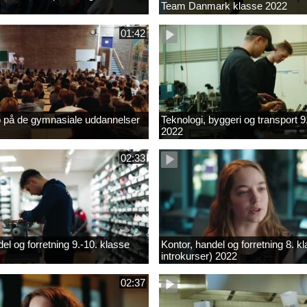
Team Danmark klasse 2022
01:42
b på de gymnasiale uddannelser
Teknologi, byggeri og transport 9
2022
02:33
el og forretning 9.-10. klasse
Kontor, handel og forretning 8. k
introkurser) 2022
02:37