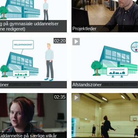
ng på gymnasiale uddannelser
Projektleder
ne redigeret)
02:20
oner
Afstandszoner
02:35
ddannelse på særlige vilkår