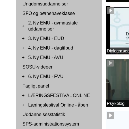
Ungdomsuddannelser
SFO og børnehaveklasse
2. Ny EMU - gymnasiale
+
uddannelser
+
3. Ny EMU - EUD
+
4. Ny EMU - dagtilbud
Dialogmøde 
+
5. Ny EMU - AVU
SOSU-videoer
+
6. Ny EMU - FVU
Fagligt panel
+
LÆRINGSFESTIVAL ONLINE
Psykolog
+
Læringsfestival Online - åben
Uddannelsesstatistik
SPS-administrationssystem