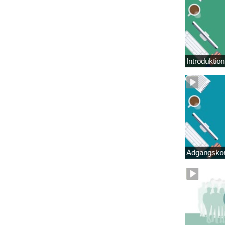
Introduktio
Adgangskor