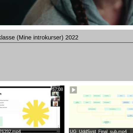
klasse (Mine introkurser) 2022
57:08
676392.mp4
UG_UddSyst_Final_sub.mp4