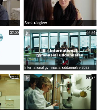
Socialrådgiver
02:00
02:24
International gymnasial uddannelse 2022
02:11
02:27