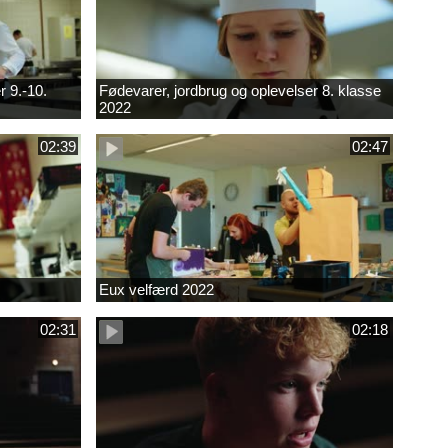
r 9.-10.
Fødevarer, jordbrug og oplevelser 8. klasse
2022
02:39
02:47
Eux velfærd 2022
02:31
02:18