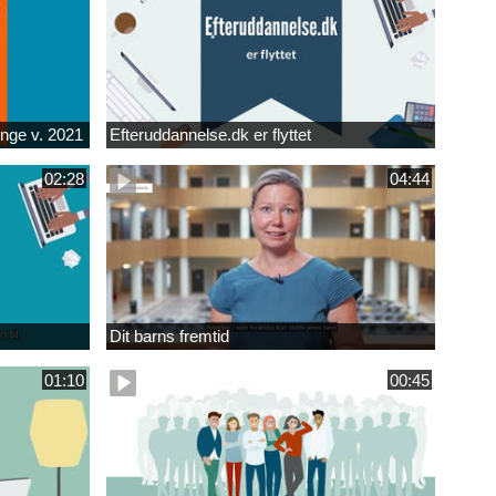
unge v. 2021
Efteruddannelse.dk er flyttet
02:28
04:44
Dit barns fremtid
01:10
00:45