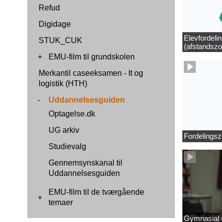
Refud
Digidage
Elevfordeli
STUK_CUK
(afstandszo
+
EMU-film til grundskolen
Merkantil caseeksamen - It og
logistik (HTH)
-
Uddannelsesguiden
Optagelse.dk
UG arkiv
Fordelingsz
Studievalg
Gennemsynskanal til
Uddannelsesguiden
EMU-film til de tværgående
+
temaer
Gymnasial u