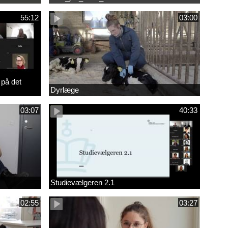
55:12
03:00
 på det
Dyrlæge
03:07
40:33
Studievælgeren 2.1
02:55
03:27