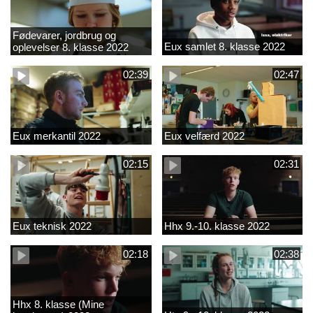
Fødevarer, jordbrug og
Eux samlet 8. klasse 2022
oplevelser 8. klasse 2022
02:39
02:47
Eux merkantil 2022
Eux velfærd 2022
02:15
02:31
Eux teknisk 2022
Hhx 9.-10. klasse 2022
02:18
02:38
Hhx 8. klasse (Mine