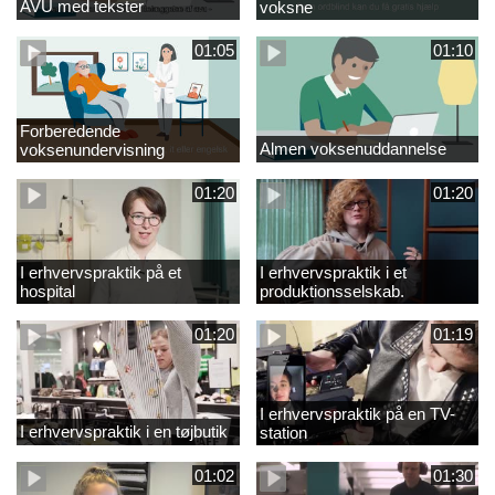
AVU med tekster
voksne
01:05
01:10
Forberedende
Almen voksenuddannelse
voksenundervisning
01:20
01:20
I erhvervspraktik på et
I erhvervspraktik i et
hospital
produktionsselskab.
01:20
01:19
I erhvervspraktik på en TV-
I erhvervspraktik i en tøjbutik
station
01:02
01:30