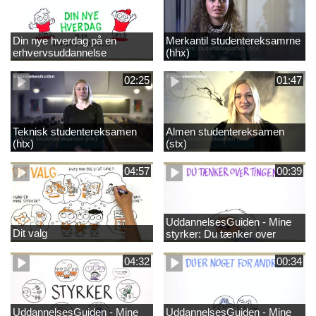
Din nye hverdag på en
Merkantil studentereksamrne
erhvervsuddannelse
(hhx)
02:25
01:47
Teknisk studentereksamen
Almen studentereksamen
(htx)
(stx)
04:57
00:39
UddannelsesGuiden - Mine
Dit valg
styrker: Du tænker over
tingene
04:32
00:34
UddannelsesGuiden - Mine
UddannelsesGuiden - Mine