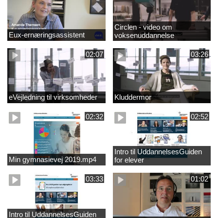
Circlen - video om
Eux-ernæringsassistent
voksenuddannelse
02:07
03:26
eVejledning til virksomheder
Kluddermor
02:32
02:52
Intro til UddannelsesGuiden
Min gymnasievej 2019.mp4
for elever
03:33
01:02
Intro til UddannelsesGuiden