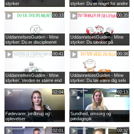
styrker
styrker: Du er noget for andre
00:33
00:35
UddannelsesGuiden - Mine
UddannelsesGuiden - Mine
styrker: Du er disciplineret
styrker: Du tænker på
fællesskabet
00:41
00:38
UddannelsesGuiden - Mine
UddannelsesGuiden - Mine
styrker: Verden er større end
styrker: Du tør være dig selv
dig og du bidrager til den
02:04
02:13
Fødevarer, jordbrug og
Sundhed, omsorg og
oplevelser
pædagogik
02:01
02:32