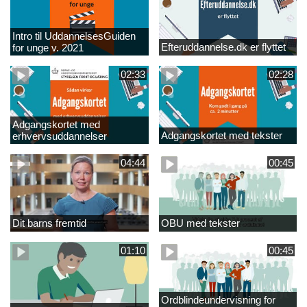
Intro til UddannelsesGuiden
Efteruddannelse.dk er flyttet
for unge v. 2021
02:33
02:28
Adgangskortet med
Adgangskortet med tekster
erhvervsuddannelser
04:44
00:45
Dit barns fremtid
OBU med tekster
01:10
00:45
Ordblindeundervisning for