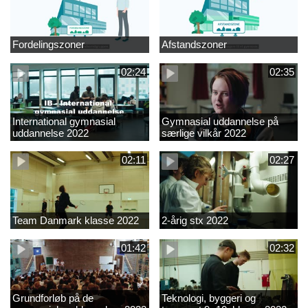
Fordelingszoner
Afstandszoner
02:24
02:35
International gymnasial
Gymnasial uddannelse på
uddannelse 2022
særlige vilkår 2022
02:11
02:27
Team Danmark klasse 2022
2-årig stx 2022
01:42
02:32
Grundforløb på de
Teknologi, byggeri og