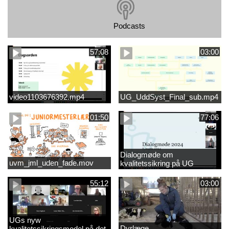
Podcasts
57:08
03:00
video1103676392.mp4
UG_UddSyst_Final_sub.mp4
01:50
77:06
Dialogmøde om
uvm_jml_uden_fade.mov
kvalitetssikring på UG
55:12
03:00
UGs nyw
Dyrlæge
kvalitetssikringsmodel på det