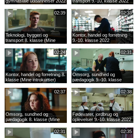
gymnasiale uddannelser 2022
transport 9.-10. klasse 2022
02:39
02:33
Teknologi, byggeri og
Kontor, handel og forretning
transport 8. klasse (Mine
9.-10. klasse 2022
introkurser) 2022
02:24
02:31
Kontor, handel og forretning 8.
Omsorg, sundhed og
klasse (Mine introkurser)
pædagogik 9.-10. klasse
2022
2022
02:37
02:38
Omsorg, sundhed og
Fødevarer, jordbrug og
pædagogik 8. klasse (Mine
oplevelser 9.-10. klasse 2022
introkurser) 2022
02:31
02:35