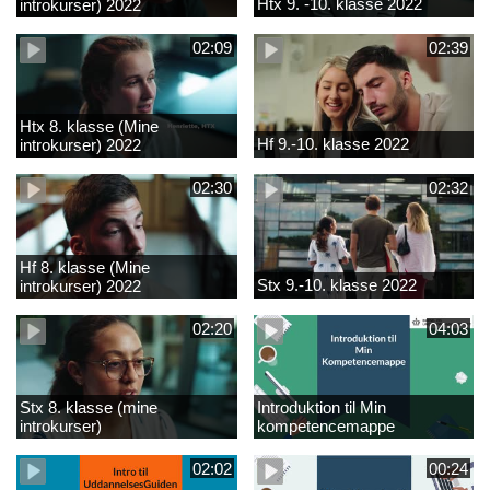
Htx 9. -10. klasse 2022
introkurser) 2022
02:09
02:39
Htx 8. klasse (Mine
Hf 9.-10. klasse 2022
introkurser) 2022
02:30
02:32
Hf 8. klasse (Mine
Stx 9.-10. klasse 2022
introkurser) 2022
02:20
04:03
Stx 8. klasse (mine
Introduktion til Min
introkurser)
kompetencemappe
02:02
00:24