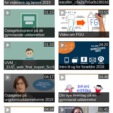
Introfilm_c8a2a7b5a0b1881fd3
for vejledere og lærere 2019
01:15
03:52
Optagelsesprøve på de
Video om FGU
gymnasiale uddannelser
01:33
04:20
UVM_-
Intro til ug for forældre 2018
_EUD_web_final_export_5cc62b2de8a2eab5775e52e524e16290
04:17
04:48
Optagelse på
Din nye hverdag på en
ungdomsuddannelserne 2019
gymnasial uddannelse
04:34
01:45