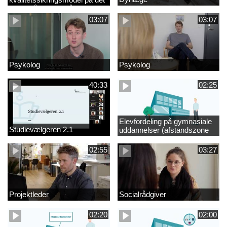
videregående område
03:07
03:07
Psykolog
Psykolog
40:33
02:25
Elevfordeling på gymnasiale
Studievælgeren 2.1
uddannelser (afstandszone
redigeret)
02:55
03:27
Projektleder
Socialrådgiver
02:20
02:00