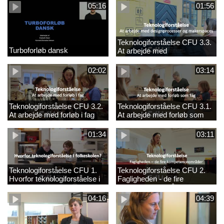
05:16
01:56
Teknologiforståelse CFU 3.3.
Turboforløb dansk
At arbejde med
designprocesser og
makerspaces
02:02
03:14
Teknologiforståelse CFU 3.2.
Teknologiforståelse CFU 3.1.
At arbejde med forløb i fag
At arbejde med forløb som
fag
01:34
03:11
Teknologiforståelse CFU 1.
Teknologiforståelse CFU 2.
Hvorfor teknologiforståelse i
Fagligheden - de fire
folkeskolen?
kompetenceområder
04:16
04:39