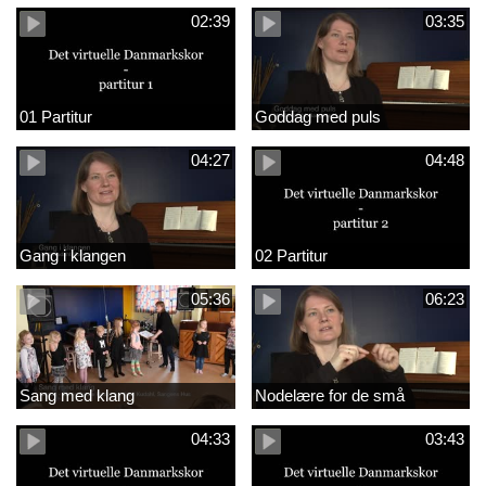
02:39
03:35
01 Partitur
Goddag med puls
04:27
04:48
Gang i klangen
02 Partitur
05:36
06:23
Sang med klang
Nodelære for de små
04:33
03:43