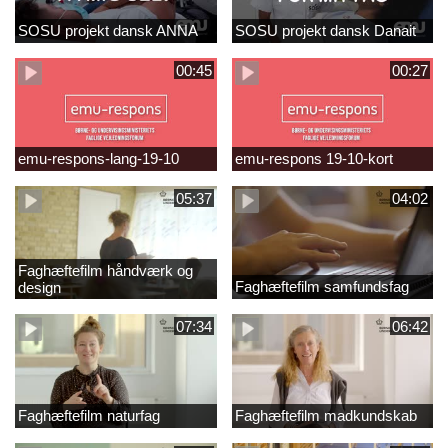
SOSU projekt dansk ANNA
SOSU projekt dansk Danait
00:45
00:27
emu-respons-lang-19-10
emu-respons 19-10-kort
05:37
04:02
Faghæftefilm håndværk og
Faghæftefilm samfundsfag
design
07:34
06:42
Faghæftefilm naturfag
Faghæftefilm madkundskab