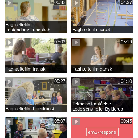
05:32
04:37
Faghæftefilm
Faghæftefilm idræt
kristendomskundskab
07:03
05:19
Faghæftefilm fransk
Faghæftefilm dansk
05:27
04:10
Teknologiforståelse.
Faghæftefilm billedkunst
Ledelsens rolle. Bylderup
Skole
05:07
00:45