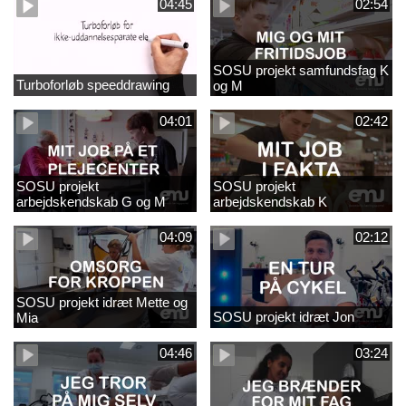
04:45
02:54
SOSU projekt samfundsfag K
Turboforløb speeddrawing
og M
04:01
02:42
SOSU projekt
SOSU projekt
arbejdskendskab G og M
arbejdskendskab K
04:09
02:12
SOSU projekt idræt Mette og
SOSU projekt idræt Jon
Mia
04:46
03:24