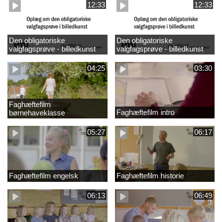
12:33
12:33
Den obligatoriske
Den obligatoriske
valgfagsprøve - billedkunst
valgfagsprøve - billedkunst
større LK
04:25
03:30
Faghæftefilm
Faghæftefilm intro
børnehaveklasse
05:27
06:17
Faghæftefilm engelsk
Faghæftefilm historie
06:13
06:49