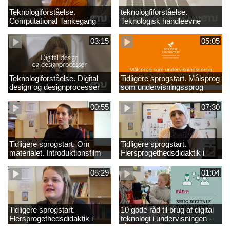
Teknologiforståelse.
teknologfiforståelse.
Computational Tankegang
Teknologisk handleevne
03:15
05:05
Teknologiforståelse. Digital
Tidligere sprogstart. Målsprog
design og designprocesser
som undervisningssprog
00:55
07:30
Tidligere sprogstart. Om
Tidligere sprogstart.
materialet. Introduktionsfilm
Flersprogethedsdidaktik i
fransk og tysk
05:29
01:04
Tidligere sprogstart.
10 gode råd til brug af digital
Flersprogethedsdidaktik i
teknologi i undervisningen -
engelsk
råd 9