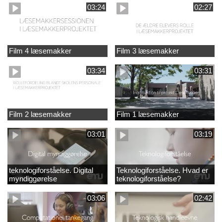
03:24
02:27
Film 4 læsemakker
Film 3 læsemakker
03:34
03:31
Film 2 læsemakker
Film 1 læsemakker
03:01
03:19
teknologiforståelse. Digital
Teknologiforståelse. Hvad er
myndiggørelse
teknologiforståelse?
03:06
02:42