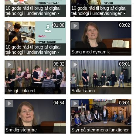
10 gode råd til brug af digital
10 gode råd til brug af digital
teknologi i undervisningen -
teknologi i undervisningen -
råd 3
råd 2
01:08
08:02
10 gode råd til brug af digital
Sang med dynamik
teknologi i undervisningen -
råd 1
08:32
05:01
Udsigt i kikkert
Solfa kanon
04:54
03:01
Smidig stemme
Styr på stemmens funktioner