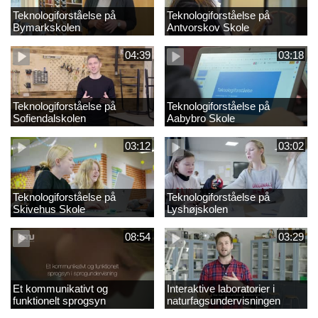
Teknologiforståelse på
Teknologiforståelse på
Bymarkskolen
Antvorskov Skole
04:39
03:18
Teknologiforståelse på
Teknologiforståelse på
Sofiendalskolen
Aabybro Skole
03:12
03:02
Teknologiforståelse på
Teknologiforståelse på
Skivehus Skole
Lyshøjskolen
08:54
03:29
Et kommunikativt og
Interaktive laboratorier i
funktionelt sprogsyn
naturfagsundervisningen