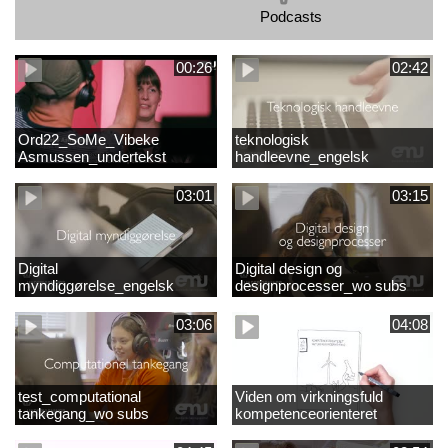
Podcasts
00:26
02:42
Ord22_SoMe_Vibeke
teknologisk
Asmussen_undertekst
handleevne_engelsk
03:01
03:15
Digital
Digital design og
myndiggørelse_engelsk
designprocesser_wo subs
03:06
04:08
test_computational
Viden om virkningsfuld
tankegang_wo subs
kompetenceorienteret
naturfagsundervisning