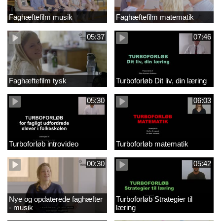
Faghæftefilm musik
Faghæftefilm matematik
05:37
07:46
Faghæftefilm tysk
Turboforløb Dit liv, din læring
05:30
06:03
Turboforløb introvideo
Turboforløb matematik
00:30
05:42
Nye og opdaterede faghæfter
Turboforløb Strategier til
- musik
læring