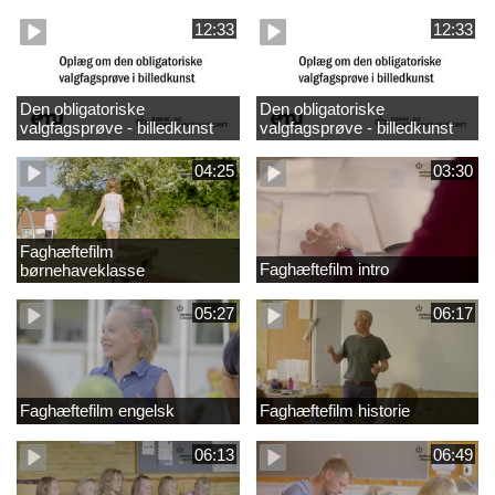
design
madkundskab
12:33
12:33
Den obligatoriske
Den obligatoriske
valgfagsprøve - billedkunst
valgfagsprøve - billedkunst
større LK
04:25
03:30
Faghæftefilm
Faghæftefilm intro
børnehaveklasse
05:27
06:17
Faghæftefilm engelsk
Faghæftefilm historie
06:13
06:49