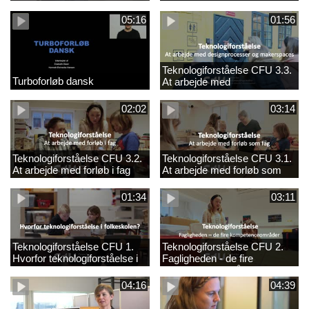
05:16
01:56
Teknologiforståelse CFU 3.3.
Turboforløb dansk
At arbejde med
designprocesser og
makerspaces
02:02
03:14
Teknologiforståelse CFU 3.2.
Teknologiforståelse CFU 3.1.
At arbejde med forløb i fag
At arbejde med forløb som
fag
01:34
03:11
Teknologiforståelse CFU 1.
Teknologiforståelse CFU 2.
Hvorfor teknologiforståelse i
Fagligheden - de fire
folkeskolen?
kompetenceområder
04:16
04:39