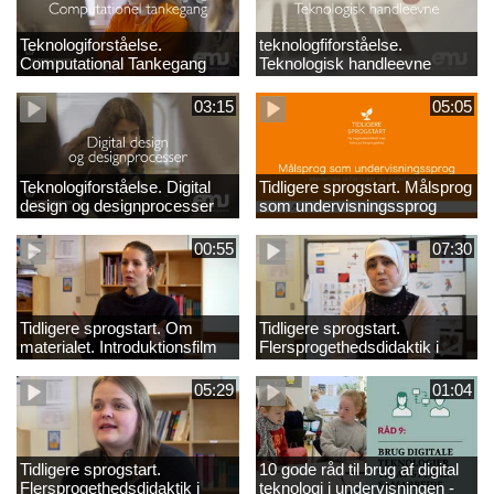
Teknologiforståelse.
teknologfiforståelse.
Computational Tankegang
Teknologisk handleevne
03:15
05:05
Teknologiforståelse. Digital
Tidligere sprogstart. Målsprog
design og designprocesser
som undervisningssprog
00:55
07:30
Tidligere sprogstart. Om
Tidligere sprogstart.
materialet. Introduktionsfilm
Flersprogethedsdidaktik i
fransk og tysk
05:29
01:04
Tidligere sprogstart.
10 gode råd til brug af digital
Flersprogethedsdidaktik i
teknologi i undervisningen -