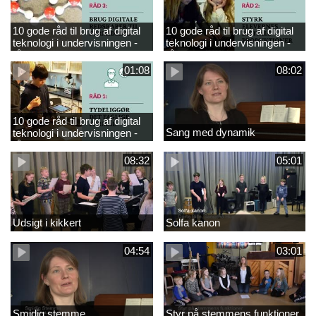
10 gode råd til brug af digital
10 gode råd til brug af digital
teknologi i undervisningen -
teknologi i undervisningen -
råd 3
råd 2
01:08
08:02
10 gode råd til brug af digital
Sang med dynamik
teknologi i undervisningen -
råd 1
08:32
05:01
Udsigt i kikkert
Solfa kanon
04:54
03:01
Smidig stemme
Styr på stemmens funktioner