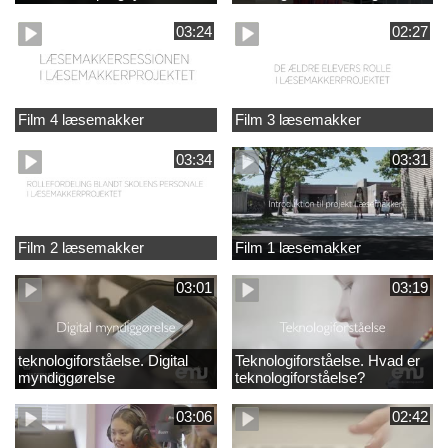
03:24
02:27
Film 4 læsemakker
Film 3 læsemakker
03:34
03:31
Film 2 læsemakker
Film 1 læsemakker
03:01
03:19
teknologiforståelse. Digital
Teknologiforståelse. Hvad er
myndiggørelse
teknologiforståelse?
03:06
02:42