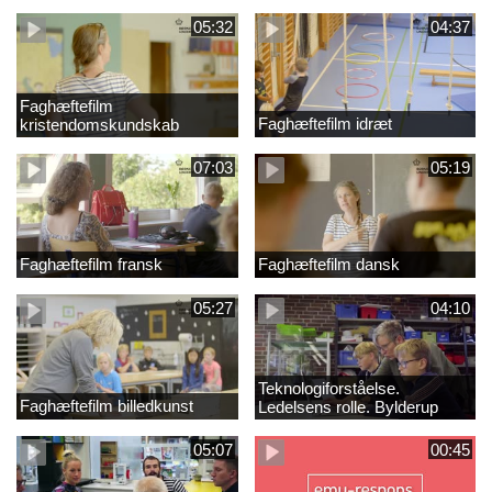
05:32
04:37
Faghæftefilm
Faghæftefilm idræt
kristendomskundskab
07:03
05:19
Faghæftefilm fransk
Faghæftefilm dansk
05:27
04:10
Teknologiforståelse.
Faghæftefilm billedkunst
Ledelsens rolle. Bylderup
Skole
05:07
00:45