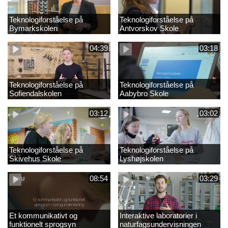
Teknologiforståelse på
Teknologiforståelse på
Bymarkskolen
Antvorskov Skole
04:39
03:18
Teknologiforståelse på
Teknologiforståelse på
Sofiendalskolen
Aabybro Skole
03:12
03:02
Teknologiforståelse på
Teknologiforståelse på
Skivehus Skole
Lyshøjskolen
08:54
03:29
Et kommunikativt og
Interaktive laboratorier i
funktionelt sprogsyn
naturfagsundervisningen