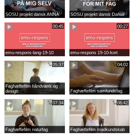
SOSU projekt dansk ANNA
SOSU projekt dansk Danait
00:45
00:27
emu-respons-lang-19-10
emu-respons 19-10-kort
05:37
04:02
Faghæftefilm håndværk og
Faghæftefilm samfundsfag
design
07:34
06:42
Faghæftefilm naturfag
Faghæftefilm madkundskab