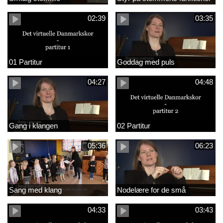
02:39
03:35
01 Partitur
Goddag med puls
04:27
04:48
Gang i klangen
02 Partitur
05:36
06:23
Sang med klang
Nodelære for de små
04:33
03:43