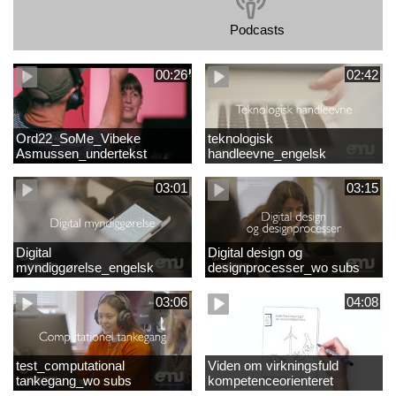
Podcasts
00:26
02:42
Ord22_SoMe_Vibeke
teknologisk
Asmussen_undertekst
handleevne_engelsk
03:01
03:15
Digital
Digital design og
myndiggørelse_engelsk
designprocesser_wo subs
03:06
04:08
test_computational
Viden om virkningsfuld
tankegang_wo subs
kompetenceorienteret
naturfagsundervisning