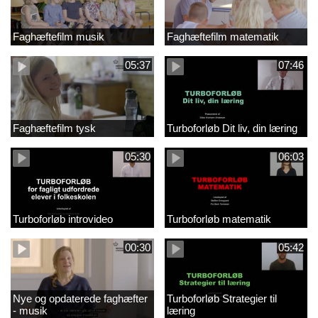
Faghæftefilm musik
Faghæftefilm matematik
05:37
07:46
Faghæftefilm tysk
Turboforløb Dit liv, din læring
05:30
06:03
Turboforløb introvideo
Turboforløb matematik
00:30
05:42
Nye og opdaterede faghæfter
Turboforløb Strategier til
- musik
læring