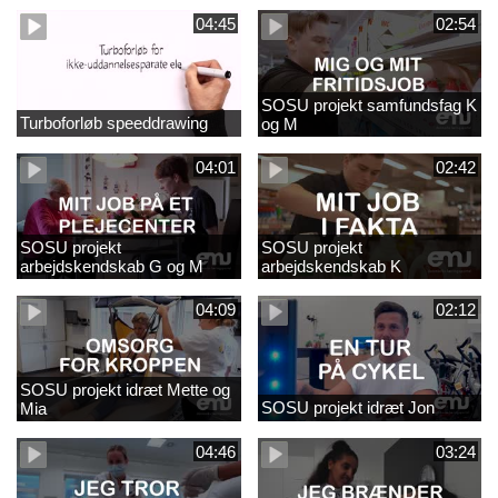
04:45
02:54
SOSU projekt samfundsfag K
Turboforløb speeddrawing
og M
04:01
02:42
SOSU projekt
SOSU projekt
arbejdskendskab G og M
arbejdskendskab K
04:09
02:12
SOSU projekt idræt Mette og
SOSU projekt idræt Jon
Mia
04:46
03:24