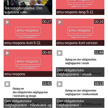
Teknologiforståelse. Om
emu-respons-lang-5-11
ledelsens rolle.
Sofiendalskolen
00:27
00:24
emu-respons-kort-5-11
emu-respons-kort version
00:48
11:44
Den obligatoriske
emu-respons
valgfagsprøve - musik
11:42
18:13
Den obligatoriske
Den obligatoriske
valgfagsprøve - Håndværk og
valgfagsprøve -