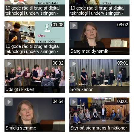
10 gode råd til brug af digital
10 gode råd til brug af digital
teknologi i undervisningen -
teknologi i undervisningen -
råd 3
råd 2
01:08
08:02
10 gode råd til brug af digital
Sang med dynamik
teknologi i undervisningen -
råd 1
08:32
05:01
Udsigt i kikkert
Solfa kanon
04:54
03:01
Smidig stemme
Styr på stemmens funktioner