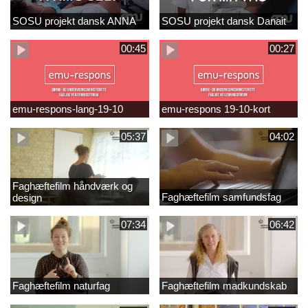
SOSU projekt dansk ANNA
SOSU projekt dansk Danait
00:45
00:27
emu-respons-lang-19-10
emu-respons 19-10-kort
05:37
04:02
Faghæftefilm håndværk og
Faghæftefilm samfundsfag
design
07:34
06:42
Faghæftefilm naturfag
Faghæftefilm madkundskab