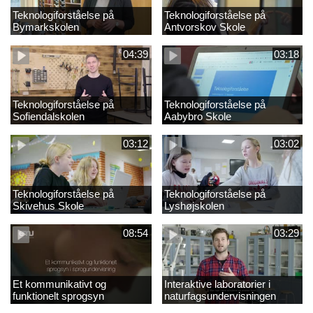
Teknologiforståelse på
Teknologiforståelse på
Bymarkskolen
Antvorskov Skole
04:39
03:18
Teknologiforståelse på
Teknologiforståelse på
Sofiendalskolen
Aabybro Skole
03:12
03:02
Teknologiforståelse på
Teknologiforståelse på
Skivehus Skole
Lyshøjskolen
08:54
03:29
Et kommunikativt og
Interaktive laboratorier i
funktionelt sprogsyn
naturfagsundervisningen