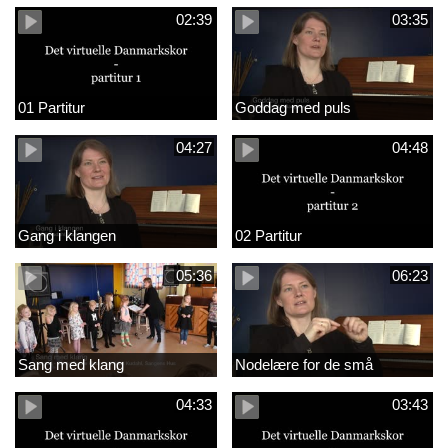
02:39
03:35
01 Partitur
Goddag med puls
04:27
04:48
Gang i klangen
02 Partitur
05:36
06:23
Sang med klang
Nodelære for de små
04:33
03:43