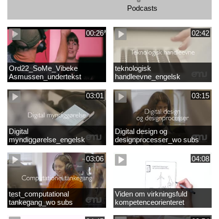
Podcasts
00:26
02:42
Ord22_SoMe_Vibeke
teknologisk
Asmussen_undertekst
handleevne_engelsk
03:01
03:15
Digital
Digital design og
myndiggørelse_engelsk
designprocesser_wo subs
03:06
04:08
test_computational
Viden om virkningsfuld
tankegang_wo subs
kompetenceorienteret
naturfagsundervisning