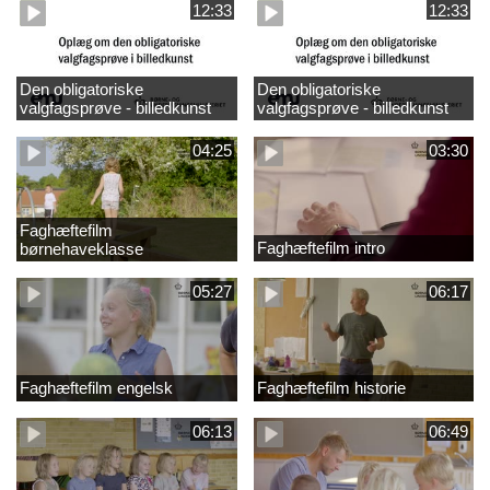
12:33
12:33
Den obligatoriske
Den obligatoriske
valgfagsprøve - billedkunst
valgfagsprøve - billedkunst
større LK
04:25
03:30
Faghæftefilm
Faghæftefilm intro
børnehaveklasse
05:27
06:17
Faghæftefilm engelsk
Faghæftefilm historie
06:13
06:49