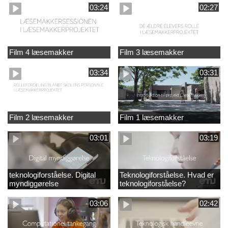
03:24
02:27
Film 4 læsemakker
Film 3 læsemakker
03:34
03:31
Film 2 læsemakker
Film 1 læsemakker
03:01
03:19
teknologiforståelse. Digital
Teknologiforståelse. Hvad er
myndiggørelse
teknologiforståelse?
03:06
02:42