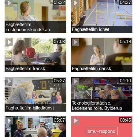
05:32
04:37
Faghæftefilm
Faghæftefilm idræt
kristendomskundskab
07:03
05:19
Faghæftefilm fransk
Faghæftefilm dansk
05:27
04:10
Teknologiforståelse.
Faghæftefilm billedkunst
Ledelsens rolle. Bylderup
Skole
05:07
00:45