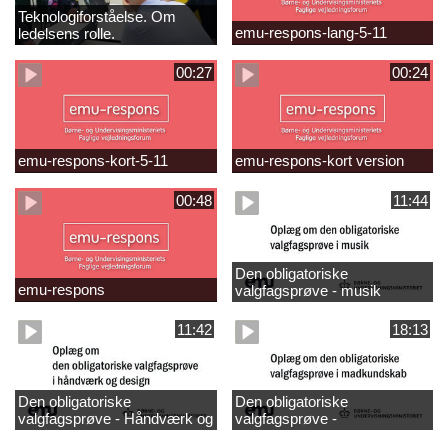
Teknologiforståelse. Om
emu-respons-lang-5-11
ledelsens rolle.
Sofiendalskolen
00:27
00:24
emu-respons-kort-5-11
emu-respons-kort version
00:48
11:44
Den obligatoriske
emu-respons
valgfagsprøve - musik
11:42
18:13
Den obligatoriske
Den obligatoriske
valgfagsprøve - Håndværk og
valgfagsprøve -
design
madkundskab