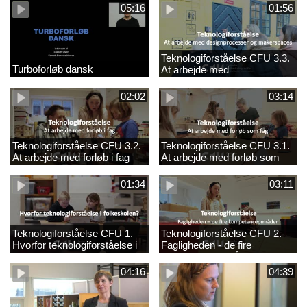
05:16
01:56
Teknologiforståelse CFU 3.3.
Turboforløb dansk
At arbejde med
designprocesser og
makerspaces
02:02
03:14
Teknologiforståelse CFU 3.2.
Teknologiforståelse CFU 3.1.
At arbejde med forløb i fag
At arbejde med forløb som
fag
01:34
03:11
Teknologiforståelse CFU 1.
Teknologiforståelse CFU 2.
Hvorfor teknologiforståelse i
Fagligheden - de fire
folkeskolen?
kompetenceområder
04:16
04:39