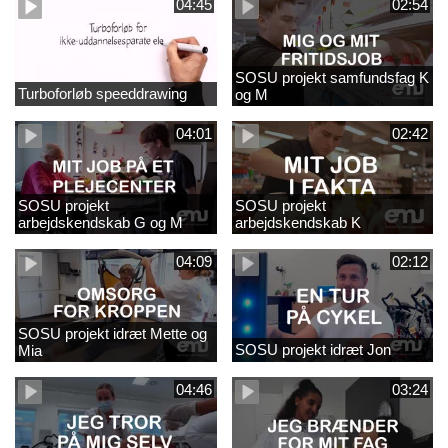
04:45
02:54
SOSU projekt samfundsfag K
Turboforløb speeddrawing
og M
04:01
02:42
SOSU projekt
SOSU projekt
arbejdskendskab G og M
arbejdskendskab K
04:09
02:12
SOSU projekt idræt Mette og
SOSU projekt idræt Jon
Mia
04:46
03:24