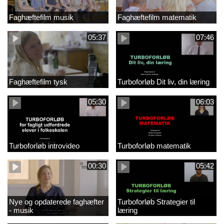
Faghæftefilm musik
Faghæftefilm matematik
05:37
07:46
Faghæftefilm tysk
Turboforløb Dit liv, din læring
05:30
06:03
Turboforløb introvideo
Turboforløb matematik
00:30
05:42
Nye og opdaterede faghæfter
Turboforløb Strategier til
- musik
læring