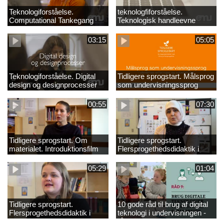
Teknologiforståelse.
teknologfiforståelse.
Computational Tankegang
Teknologisk handleevne
03:15
05:05
Teknologiforståelse. Digital
Tidligere sprogstart. Målsprog
design og designprocesser
som undervisningssprog
00:55
07:30
Tidligere sprogstart. Om
Tidligere sprogstart.
materialet. Introduktionsfilm
Flersprogethedsdidaktik i
fransk og tysk
05:29
01:04
Tidligere sprogstart.
10 gode råd til brug af digital
Flersprogethedsdidaktik i
teknologi i undervisningen -
engelsk
råd 9