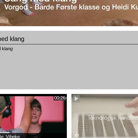
ed klang
 klang
00:26
e_Vibeke