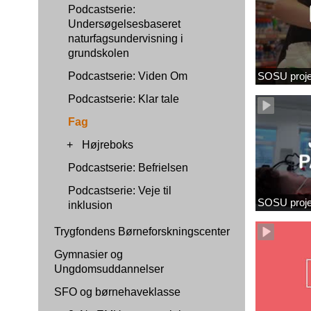
Podcastserie:
Undersøgelsesbaseret
naturfagsundervisning i
grundskolen
Podcastserie: Viden Om
SOSU proje
Podcastserie: Klar tale
Fag
+
Højreboks
Podcastserie: Befrielsen
Podcastserie: Veje til
SOSU proj
inklusion
Trygfondens Børneforskningscenter
Gymnasier og
Ungdomsuddannelser
SFO og børnehaveklasse