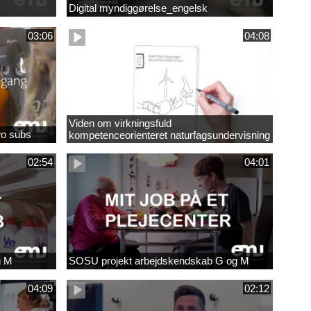
Digital myndiggørelse_engelsk
03:06
04:08
Viden om virkningsfuld
wo subs
kompetenceorienteret naturfagsundervisning
02:54
04:01
g M
SOSU projekt arbejdskendskab G og M
04:09
02:12