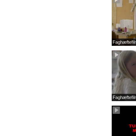
Faghæftefil
Faghæftefil