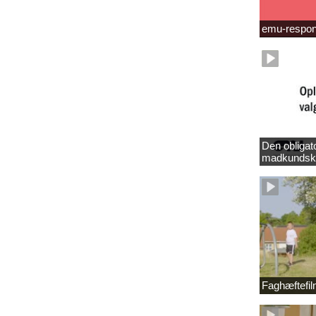
emu-respo
Den obligat
madkundsk
Faghæftefi