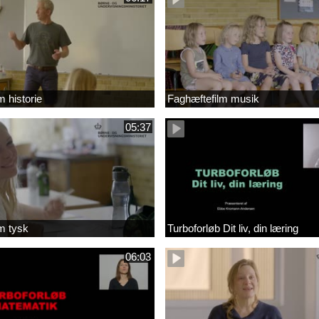
m historie
Faghæftefilm musik
05:37
m tysk
Turboforløb Dit liv, din læring
06:03