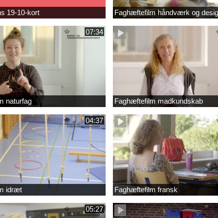
s 19-10-kort
Faghæftefilm håndværk og desi
07:34
m naturfag
Faghæftefilm madkundskab
04:37
m idræt
Faghæftefilm fransk
05:27