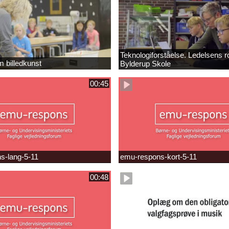
Teknologiforståelse. Ledelsens ro
m billedkunst
Bylderup Skole
00:45
s-lang-5-11
emu-respons-kort-5-11
00:48