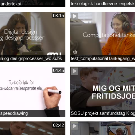
teknologisk handleevne_engelsk
undertekst
03:15
ign og designprocesser_wo subs
test_computational tankegang_
04:45
b speeddrawing
SOSU projekt samfundsfag K o
02:42