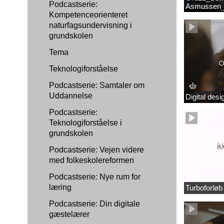
Podcastserie:
Asmussen_
Kompetenceorienteret
naturfagsundervisning i
grundskolen
Tema
Teknologiforståelse
Podcastserie: Samtaler om
Uddannelse
Digital des
Podcastserie:
Teknologiforståelse i
grundskolen
Podcastserie: Vejen videre
med folkeskolereformen
Podcastserie: Nye rum for
læring
Turboforlø
Podcastserie: Din digitale
gæstelærer