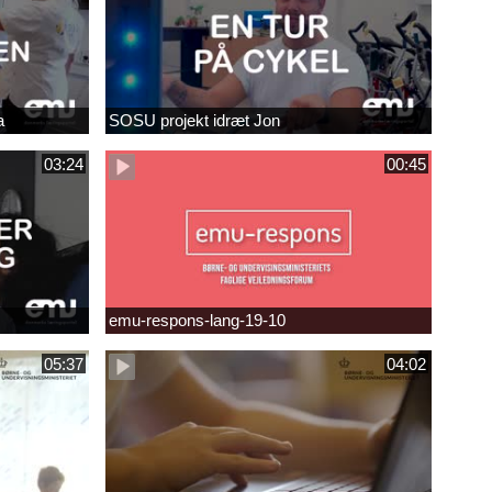
a
SOSU projekt idræt Jon
03:24
00:45
emu-respons-lang-19-10
05:37
04:02