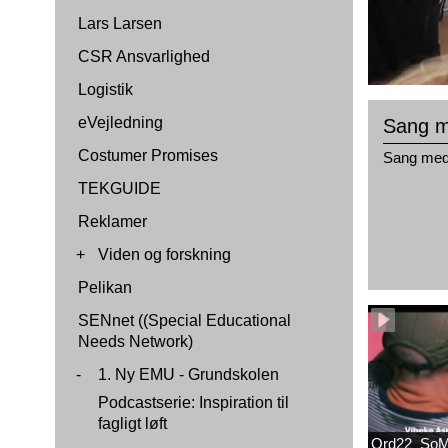
Lars Larsen
CSR Ansvarlighed
Logistik
eVejledning
Sang m
Costumer Promises
Sang med
TEKGUIDE
Reklamer
+
Viden og forskning
Pelikan
SENnet ((Special Educational
Needs Network)
-
1. Ny EMU - Grundskolen
Podcastserie: Inspiration til
fagligt løft
Ord22_SoM