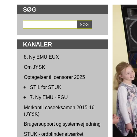
SØG
KANALER
8. Ny EMU EUX
Om JYSK
Optagelser til censorer 2025
+
STIL for STUK
+
7. Ny EMU - FGU
Merkantil caseeksamen 2015-16
(JYSK)
Brugersupport og systemvejledning
STUK - ordblindenetværket