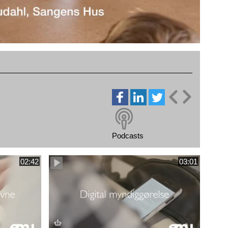
Podcasts
02:42
03:01