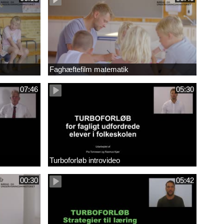
Faghæftefilm matematik
07:46
05:30
Turboforløb introvideo
00:30
05:42