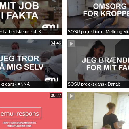
kt arbejdskendskab K
SOSU projekt idræt Mette og Mi
04:46
ekt dansk ANNA
SOSU projekt dansk Danait
00:27