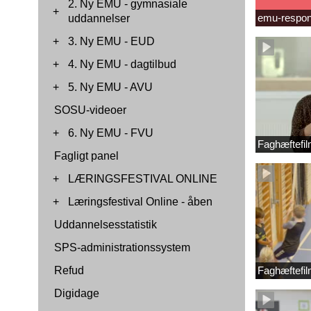
2. Ny EMU - gymnasiale
+
emu-respon
uddannelser
+
3. Ny EMU - EUD
+
4. Ny EMU - dagtilbud
+
5. Ny EMU - AVU
SOSU-videoer
+
6. Ny EMU - FVU
Faghæftefil
Fagligt panel
+
LÆRINGSFESTIVAL ONLINE
+
Læringsfestival Online - åben
Uddannelsesstatistik
SPS-administrationssystem
Refud
Faghæftefil
Digidage