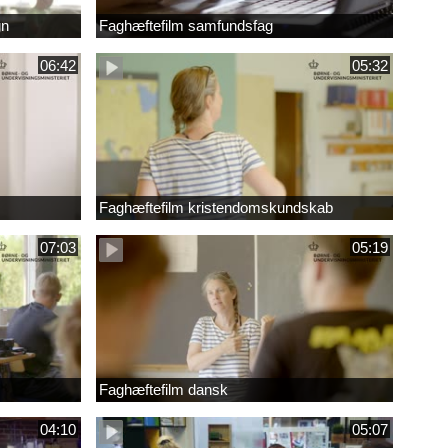
gn
Faghæftefilm samfundsfag
06:42
05:32
Faghæftefilm kristendomskundskab
07:03
05:19
Faghæftefilm dansk
04:10
05:07