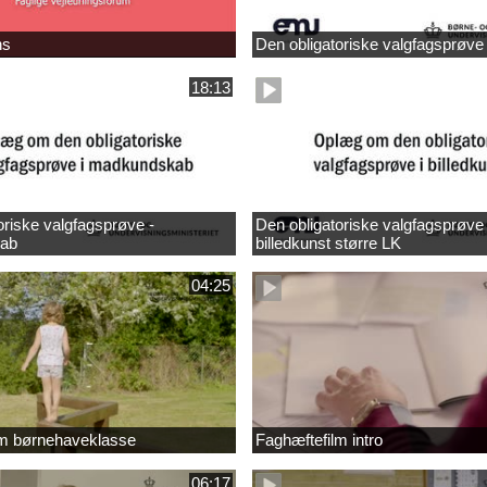
ns
Den obligatoriske valgfagsprøve
18:13
oriske valgfagsprøve -
Den obligatoriske valgfagsprøve 
ab
billedkunst større LK
04:25
lm børnehaveklasse
Faghæftefilm intro
06:17