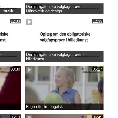
Den obligatoriske valgfagsprøve -
 - musik
Håndværk og design
12:33
12:33
-
Den obligatoriske valgfagsprøve -
billedkunst
03:30
05:27
Faghæftefilm engelsk
06:13
06:49