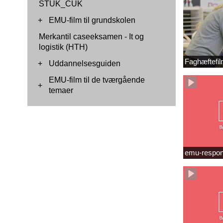
STUK_CUK
+
EMU-film til grundskolen
Merkantil caseeksamen - It og
logistik (HTH)
Faghæftefil
+
Uddannelsesguiden
EMU-film til de tværgående
+
temaer
emu-respon