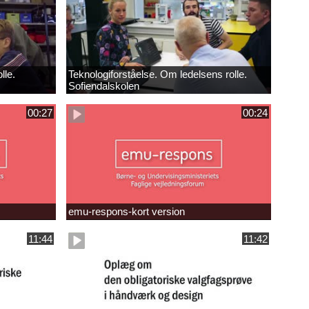
lle.
Teknologiforståelse. Om ledelsens rolle.
Sofiendalskolen
00:27
00:24
emu-respons-kort version
11:44
11:42