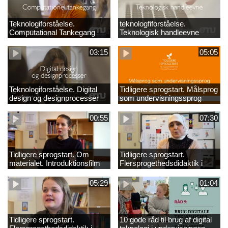
Teknologiforståelse.
teknologfiforståelse.
Computational Tankegang
Teknologisk handleevne
03:15
05:05
Teknologiforståelse. Digital
Tidligere sprogstart. Målsprog
design og designprocesser
som undervisningssprog
00:55
07:30
Tidligere sprogstart. Om
Tidligere sprogstart.
materialet. Introduktionsfilm
Flersprogethedsdidaktik i
fransk og tysk
05:29
01:04
Tidligere sprogstart.
10 gode råd til brug af digital