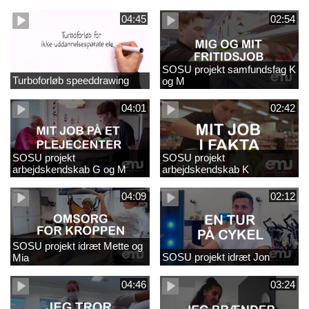
naturfagsundervisning
04:45
02:54
SOSU projekt samfundsfag K
Turboforløb speeddrawing
og M
04:01
02:42
SOSU projekt
SOSU projekt
arbejdskendskab G og M
arbejdskendskab K
04:09
02:12
SOSU projekt idræt Mette og
SOSU projekt idræt Jon
Mia
04:46
03:24