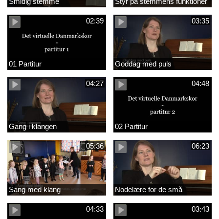
Smidig stemme
Styr på stemmens funktioner
02:39
03:35
01 Partitur
Goddag med puls
04:27
04:48
Gang i klangen
02 Partitur
05:36
06:23
Sang med klang
Nodelære for de små
04:33
03:43