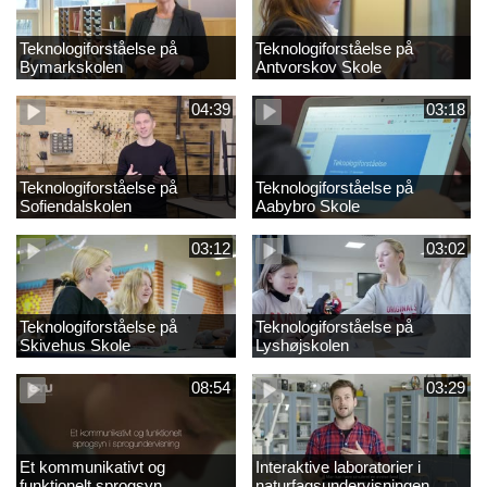
Teknologiforståelse på
Teknologiforståelse på
Bymarkskolen
Antvorskov Skole
04:39
03:18
Teknologiforståelse på
Teknologiforståelse på
Sofiendalskolen
Aabybro Skole
03:12
03:02
Teknologiforståelse på
Teknologiforståelse på
Skivehus Skole
Lyshøjskolen
08:54
03:29
Et kommunikativt og
Interaktive laboratorier i
funktionelt sprogsyn
naturfagsundervisningen