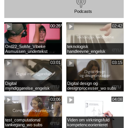
Podcasts
00:26
02:42
Ord22_SoMe_Vibeke
teknologisk
Asmussen_undertekst
handleevne_engelsk
03:01
03:15
Digital
Digital design og
myndiggørelse_engelsk
designprocesser_wo subs
03:06
04:08
test_computational
Viden om virkningsfuld
tankegang_wo subs
kompetenceorienteret