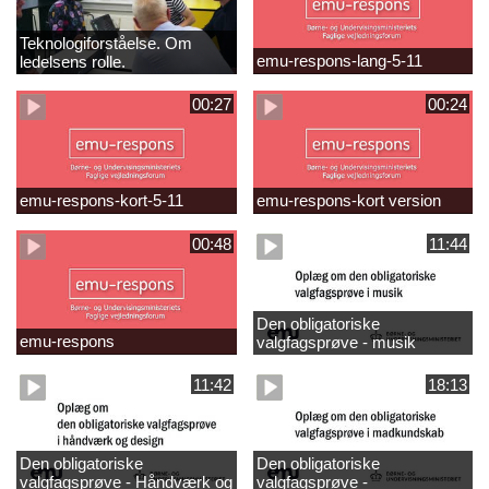
Teknologiforståelse. Om
emu-respons-lang-5-11
ledelsens rolle.
Sofiendalskolen
00:27
00:24
emu-respons-kort-5-11
emu-respons-kort version
00:48
11:44
Den obligatoriske
emu-respons
valgfagsprøve - musik
11:42
18:13
Den obligatoriske
Den obligatoriske
valgfagsprøve - Håndværk og
valgfagsprøve -