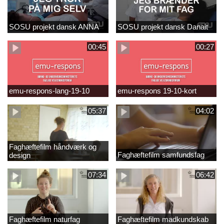
SOSU projekt dansk ANNA
SOSU projekt dansk Danait
00:45
00:27
emu-respons-lang-19-10
emu-respons 19-10-kort
05:37
04:02
Faghæftefilm håndværk og
Faghæftefilm samfundsfag
design
07:34
06:42
Faghæftefilm naturfag
Faghæftefilm madkundskab