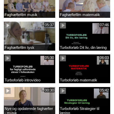
Faghæftefilm musik
Faghæftefilm matematik
05:37
07:46
Faghæftefilm tysk
Turboforløb Dit liv, din læring
05:30
06:03
Turboforløb introvideo
Turboforløb matematik
00:30
05:42
Nye og opdaterede faghæfter
Turboforløb Strategier til
- musik
læring