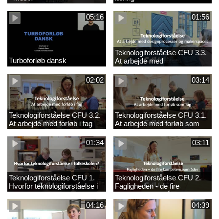
05:16
01:56
Teknologiforståelse CFU 3.3.
Turboforløb dansk
At arbejde med
designprocesser og
makerspaces
02:02
03:14
Teknologiforståelse CFU 3.2.
Teknologiforståelse CFU 3.1.
At arbejde med forløb i fag
At arbejde med forløb som
fag
01:34
03:11
Teknologiforståelse CFU 1.
Teknologiforståelse CFU 2.
Hvorfor teknologiforståelse i
Fagligheden - de fire
folkeskolen?
kompetenceområder
04:16
04:39