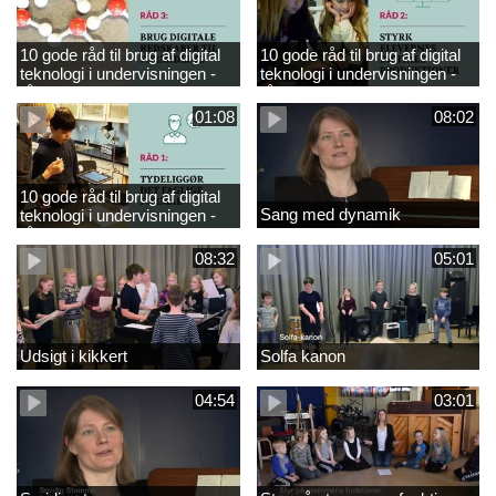
10 gode råd til brug af digital
10 gode råd til brug af digital
teknologi i undervisningen -
teknologi i undervisningen -
råd 3
råd 2
01:08
08:02
10 gode råd til brug af digital
Sang med dynamik
teknologi i undervisningen -
råd 1
08:32
05:01
Udsigt i kikkert
Solfa kanon
04:54
03:01