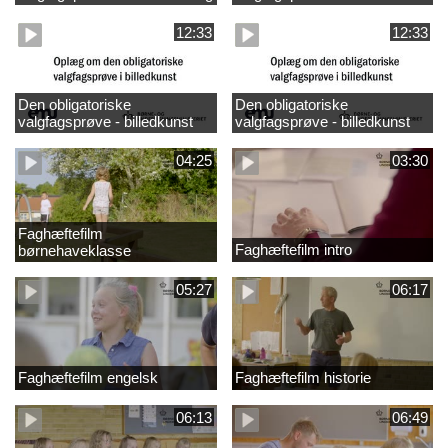
design
madkundskab
12:33
12:33
Den obligatoriske
Den obligatoriske
valgfagsprøve - billedkunst
valgfagsprøve - billedkunst
større LK
04:25
03:30
Faghæftefilm
Faghæftefilm intro
børnehaveklasse
05:27
06:17
Faghæftefilm engelsk
Faghæftefilm historie
06:13
06:49