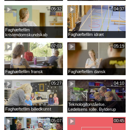
05:32
04:37
Faghæftefilm
Faghæftefilm idræt
kristendomskundskab
07:03
05:19
Faghæftefilm fransk
Faghæftefilm dansk
05:27
04:10
Teknologiforståelse.
Faghæftefilm billedkunst
Ledelsens rolle. Bylderup
Skole
05:07
00:45