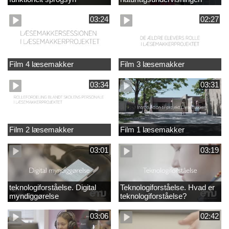
03:24
02:27
Film 4 læsemakker
Film 3 læsemakker
03:34
03:31
Film 2 læsemakker
Film 1 læsemakker
03:01
03:19
teknologiforståelse. Digital
Teknologiforståelse. Hvad er
myndiggørelse
teknologiforståelse?
03:06
02:42