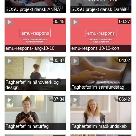
SOSU projekt dansk ANNA
SOSU projekt dansk Danait
00:45
00:27
emu-respons-lang-19-10
emu-respons 19-10-kort
05:37
04:02
Faghæftefilm håndværk og
Faghæftefilm samfundsfag
design
07:34
06:42
Faghæftefilm naturfag
Faghæftefilm madkundskab