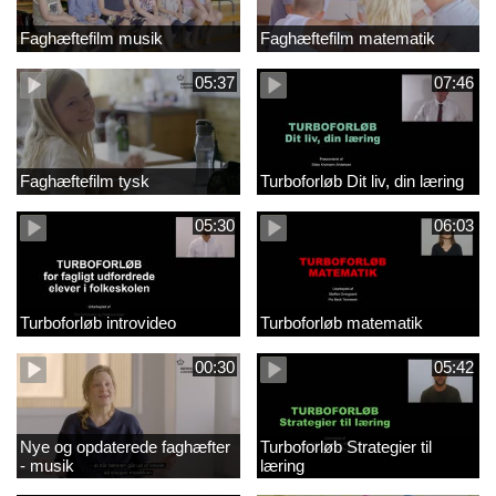
Faghæftefilm musik
Faghæftefilm matematik
05:37
07:46
Faghæftefilm tysk
Turboforløb Dit liv, din læring
05:30
06:03
Turboforløb introvideo
Turboforløb matematik
00:30
05:42
Nye og opdaterede faghæfter
Turboforløb Strategier til
- musik
læring