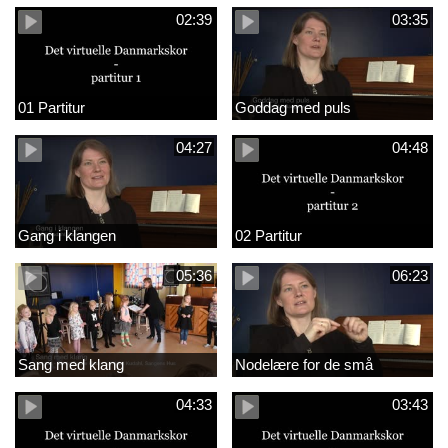
02:39
03:35
01 Partitur
Goddag med puls
04:27
04:48
Gang i klangen
02 Partitur
05:36
06:23
Sang med klang
Nodelære for de små
04:33
03:43