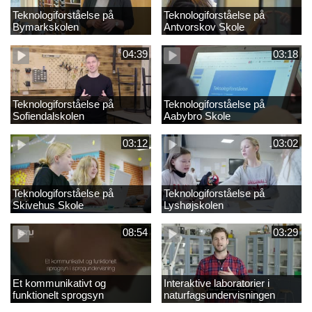
Teknologiforståelse på
Teknologiforståelse på
Bymarkskolen
Antvorskov Skole
04:39
03:18
Teknologiforståelse på
Teknologiforståelse på
Sofiendalskolen
Aabybro Skole
03:12
03:02
Teknologiforståelse på
Teknologiforståelse på
Skivehus Skole
Lyshøjskolen
08:54
03:29
Et kommunikativt og
Interaktive laboratorier i
funktionelt sprogsyn
naturfagsundervisningen