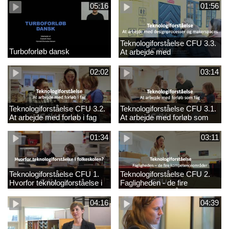
05:16
01:56
Teknologiforståelse CFU 3.3.
Turboforløb dansk
At arbejde med
designprocesser og
makerspaces
02:02
03:14
Teknologiforståelse CFU 3.2.
Teknologiforståelse CFU 3.1.
At arbejde med forløb i fag
At arbejde med forløb som
fag
01:34
03:11
Teknologiforståelse CFU 1.
Teknologiforståelse CFU 2.
Hvorfor teknologiforståelse i
Fagligheden - de fire
folkeskolen?
kompetenceområder
04:16
04:39