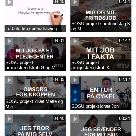
04:45
02:54
SOSU projekt samfundsfag K
Turboforløb speeddrawing
og M
04:01
02:42
SOSU projekt
SOSU projekt
arbejdskendskab G og M
arbejdskendskab K
04:09
02:12
SOSU projekt idræt Mette og
SOSU projekt idræt Jon
Mia
04:46
03:24