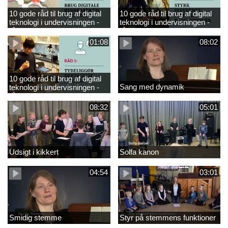
10 gode råd til brug af digital
10 gode råd til brug af digital
teknologi i undervisningen -
teknologi i undervisningen -
råd 3
råd 2
01:08
08:02
10 gode råd til brug af digital
Sang med dynamik
teknologi i undervisningen -
råd 1
08:32
05:01
Udsigt i kikkert
Solfa kanon
04:54
03:01
Smidig stemme
Styr på stemmens funktioner