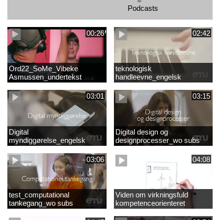
Podcasts
00:26
02:42
Ord22_SoMe_Vibeke
teknologisk
Asmussen_undertekst
handleevne_engelsk
03:01
03:15
Digital
Digital design og
myndiggørelse_engelsk
designprocesser_wo subs
03:06
04:08
test_computational
Viden om virkningsfuld
tankegang_wo subs
kompetenceorienteret
naturfagsundervisning