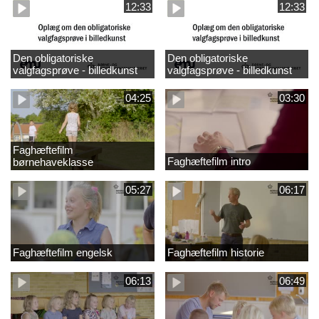
12:33
12:33
Den obligatoriske
Den obligatoriske
valgfagsprøve - billedkunst
valgfagsprøve - billedkunst
større LK
04:25
03:30
Faghæftefilm
Faghæftefilm intro
børnehaveklasse
05:27
06:17
Faghæftefilm engelsk
Faghæftefilm historie
06:13
06:49