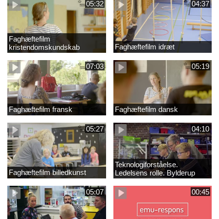
05:32
04:37
Faghæftefilm
Faghæftefilm idræt
kristendomskundskab
07:03
05:19
Faghæftefilm fransk
Faghæftefilm dansk
05:27
04:10
Teknologiforståelse.
Faghæftefilm billedkunst
Ledelsens rolle. Bylderup
Skole
05:07
00:45