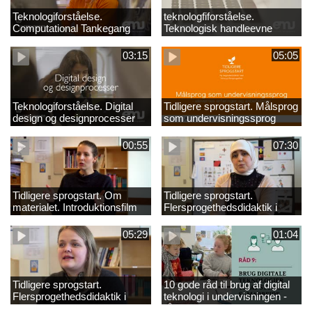
Teknologiforståelse.
teknologfiforståelse.
Computational Tankegang
Teknologisk handleevne
03:15
05:05
Teknologiforståelse. Digital
Tidligere sprogstart. Målsprog
design og designprocesser
som undervisningssprog
00:55
07:30
Tidligere sprogstart. Om
Tidligere sprogstart.
materialet. Introduktionsfilm
Flersprogethedsdidaktik i
fransk og tysk
05:29
01:04
Tidligere sprogstart.
10 gode råd til brug af digital
Flersprogethedsdidaktik i
teknologi i undervisningen -
engelsk
råd 9