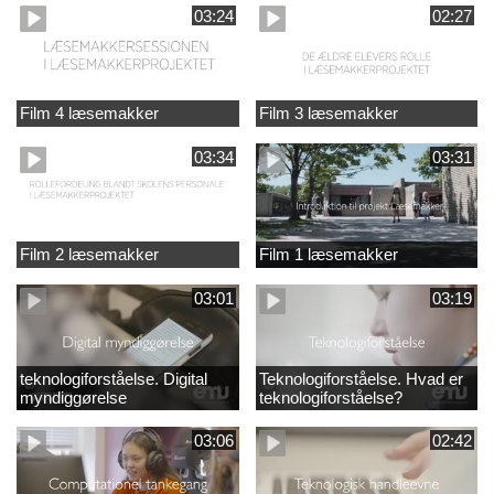
03:24
02:27
Film 4 læsemakker
Film 3 læsemakker
03:34
03:31
Film 2 læsemakker
Film 1 læsemakker
03:01
03:19
teknologiforståelse. Digital
Teknologiforståelse. Hvad er
myndiggørelse
teknologiforståelse?
03:06
02:42