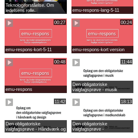
Teknologiforståelse. Om
emu-respons-lang-5-11
ledelsens rolle.
Sofiendalskolen
00:27
00:24
emu-respons-kort-5-11
emu-respons-kort version
00:48
11:44
Den obligatoriske
emu-respons
valgfagsprøve - musik
11:42
18:13
Den obligatoriske
Den obligatoriske
valgfagsprøve - Håndværk og
valgfagsprøve -
design
madkundskab