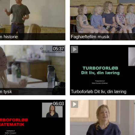
m historie
Faghæftefilm musik
05:37
m tysk
Turboforløb Dit liv, din læring
06:03