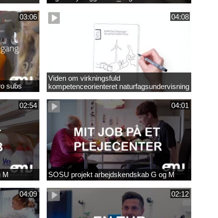
03:06
04:08
Viden om virkningsfuld
wo subs
kompetenceorienteret naturfagsundervisning
02:54
04:01
g M
SOSU projekt arbejdskendskab G og M
04:09
02:12