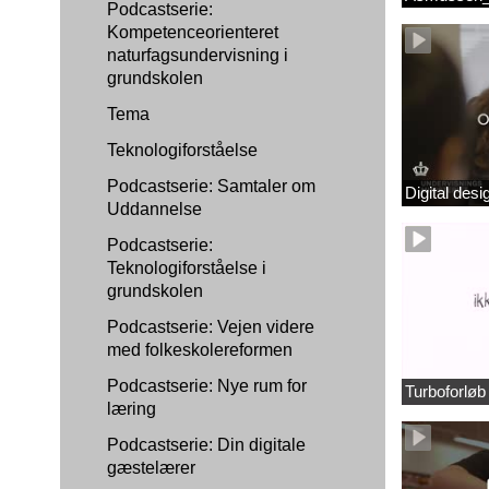
Podcastserie:
Kompetenceorienteret
naturfagsundervisning i
grundskolen
Tema
Teknologiforståelse
Podcastserie: Samtaler om
Digital des
Uddannelse
Podcastserie:
Teknologiforståelse i
grundskolen
Podcastserie: Vejen videre
med folkeskolereformen
Podcastserie: Nye rum for
Turboforlø
læring
Podcastserie: Din digitale
gæstelærer