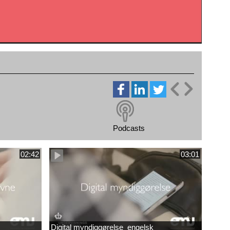
Podcasts
02:42
03:01
Digital myndiggørelse_engelsk