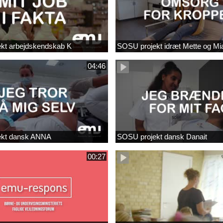
kt arbejdskendskab K
SOSU projekt idræt Mette og Mi
04:46
ekt dansk ANNA
SOSU projekt dansk Danait
00:27