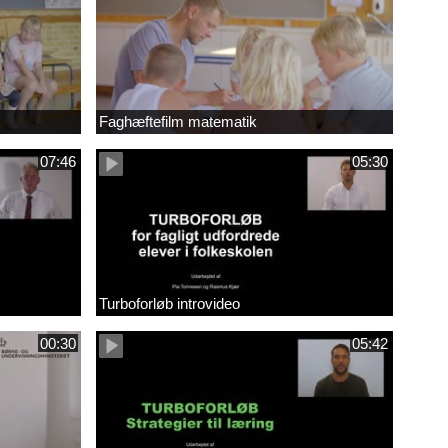
Faghæftefilm matematik
07:46
05:30
Turboforløb introvideo
00:30
05:42