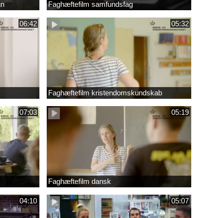
gn
Faghæftefilm samfundsfag
06:42
05:32
Faghæftefilm kristendomskundskab
07:03
05:19
Faghæftefilm dansk
04:10
05:07