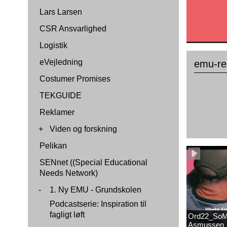
Lars Larsen
CSR Ansvarlighed
Logistik
eVejledning
emu-re
Costumer Promises
TEKGUIDE
Reklamer
+
Viden og forskning
Pelikan
SENnet ((Special Educational
Needs Network)
-
1. Ny EMU - Grundskolen
Podcastserie: Inspiration til
fagligt løft
Ord22_SoM
Asmussen_