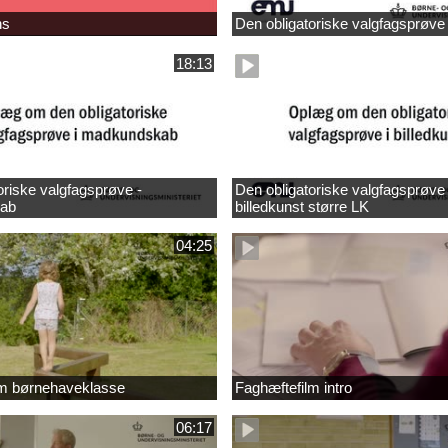
ns
Den obligatoriske valgfagsprøve
18:13
oriske valgfagsprøve -
Den obligatoriske valgfagsprøve 
ab
billedkunst større LK
04:25
lm børnehaveklasse
Faghæftefilm intro
06:17