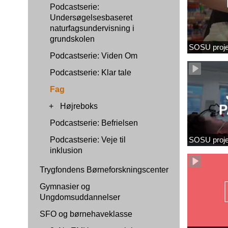
Podcastserie:
Undersøgelsesbaseret
naturfagsundervisning i
grundskolen
SOSU proje
Podcastserie: Viden Om
Podcastserie: Klar tale
Fag
+
Højreboks
Podcastserie: Befrielsen
Podcastserie: Veje til
SOSU proj
inklusion
Trygfondens Børneforskningscenter
Gymnasier og
Ungdomsuddannelser
SFO og børnehaveklasse