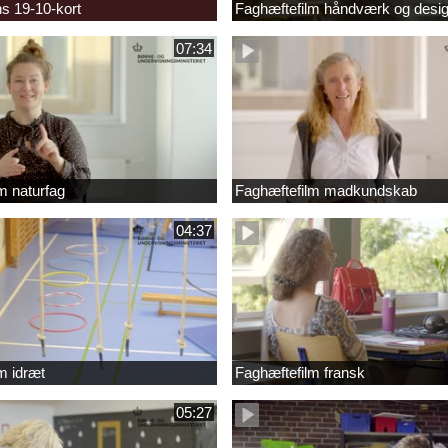
s 19-10-kort
Faghæftefilm håndværk og desi
07:34
m naturfag
Faghæftefilm madkundskab
04:37
m idræt
Faghæftefilm fransk
05:27