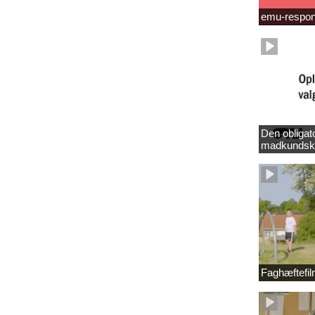
emu-respo
Den obligat
madkundsk
Faghæftefi