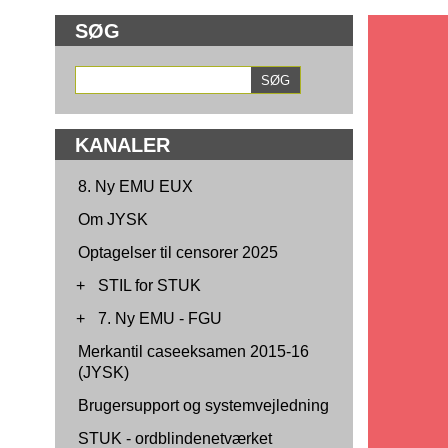
SØG
KANALER
8. Ny EMU EUX
Om JYSK
Optagelser til censorer 2025
+
STIL for STUK
+
7. Ny EMU - FGU
Merkantil caseeksamen 2015-16
(JYSK)
Brugersupport og systemvejledning
STUK - ordblindenetværket