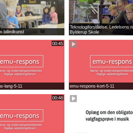
Teknologiforståelse. Ledelsens ro
m billedkunst
Bylderup Skole
00:45
s-lang-5-11
emu-respons-kort-5-11
00:48