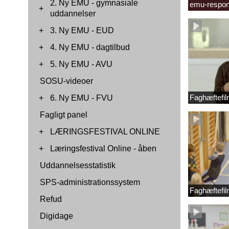
2. Ny EMU - gymnasiale
emu-respon
+
uddannelser
+
3. Ny EMU - EUD
+
4. Ny EMU - dagtilbud
+
5. Ny EMU - AVU
SOSU-videoer
Faghæftefil
+
6. Ny EMU - FVU
Fagligt panel
+
LÆRINGSFESTIVAL ONLINE
+
Læringsfestival Online - åben
Uddannelsesstatistik
SPS-administrationssystem
Faghæftefil
Refud
Digidage