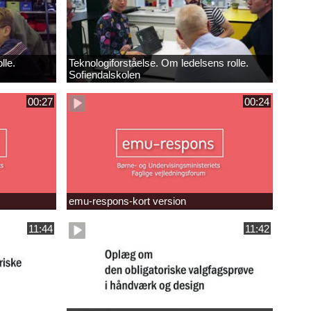
lle.
Teknologiforståelse. Om ledelsens rolle.
Sofiendalskolen
00:27
00:24
emu-respons-kort version
11:44
11:42