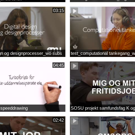
03:15
ign og designprocesser_wo subs
test_computational tankegang_
04:45
b speeddrawing
SOSU projekt samfundsfag K o
02:42