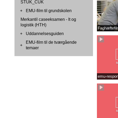
STUK_CUK
+
EMU-film til grundskolen
Merkantil caseeksamen - It og
logistik (HTH)
Faghæftefil
+
Uddannelsesguiden
EMU-film til de tværgående
+
temaer
emu-respon