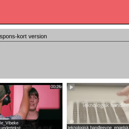
spons-kort version
00:26
e_Vibeke
teknologisk handleevne_engelsk
undertekst