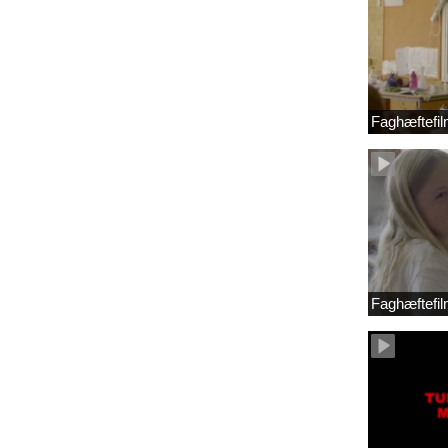
Faghæftefil
Faghæftefil