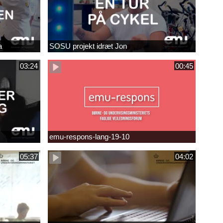
a
SOSU projekt idræt Jon
03:24
00:45
emu-respons-lang-19-10
05:37
04:02