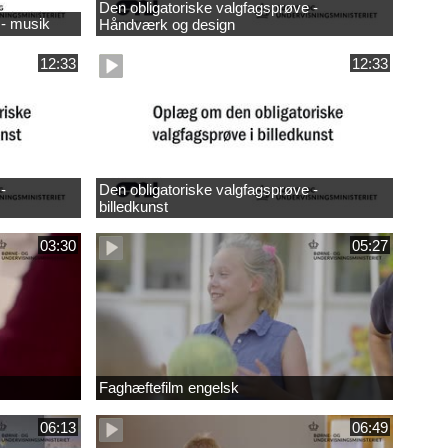
Den obligatoriske valgfagsprøve -
 - musik
Håndværk og design
12:33
12:33
-
Den obligatoriske valgfagsprøve -
billedkunst
03:30
05:27
Faghæftefilm engelsk
06:13
06:49