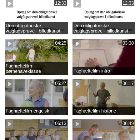
12:33
12:33
Den obligatoriske
Den obligatoriske
valgfagsprøve - billedkunst
valgfagsprøve - billedkunst
større LK
04:25
03:30
Faghæftefilm
Faghæftefilm intro
børnehaveklasse
05:27
06:17
Faghæftefilm engelsk
Faghæftefilm historie
06:13
06:49