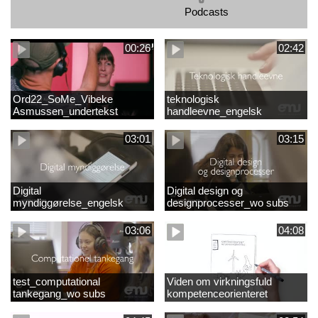
Podcasts
00:26
02:42
Ord22_SoMe_Vibeke
teknologisk
Asmussen_undertekst
handleevne_engelsk
03:01
03:15
Digital
Digital design og
myndiggørelse_engelsk
designprocesser_wo subs
03:06
04:08
test_computational
Viden om virkningsfuld
tankegang_wo subs
kompetenceorienteret
naturfagsundervisning