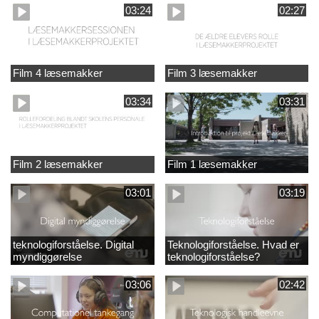
03:24
02:27
Film 4 læsemakker
Film 3 læsemakker
03:34
03:31
Film 2 læsemakker
Film 1 læsemakker
03:01
03:19
teknologiforståelse. Digital
Teknologiforståelse. Hvad er
myndiggørelse
teknologiforståelse?
03:06
02:42