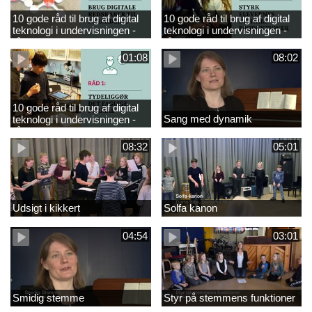
10 gode råd til brug af digital
10 gode råd til brug af digital
teknologi i undervisningen -
teknologi i undervisningen -
råd 3
råd 2
01:08
08:02
10 gode råd til brug af digital
Sang med dynamik
teknologi i undervisningen -
råd 1
08:32
05:01
Udsigt i kikkert
Solfa kanon
04:54
03:01
Smidig stemme
Styr på stemmens funktioner