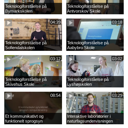
Teknologiforståelse på
Teknologiforståelse på
Bymarkskolen
Antvorskov Skole
04:39
03:18
Teknologiforståelse på
Teknologiforståelse på
Sofiendalskolen
Aabybro Skole
03:12
03:02
Teknologiforståelse på
Teknologiforståelse på
Skivehus Skole
Lyshøjskolen
08:54
03:29
Et kommunikativt og
Interaktive laboratorier i
funktionelt sprogsyn
naturfagsundervisningen