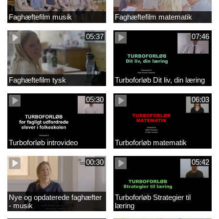
Faghæftefilm musik
Faghæftefilm matematik
05:37
07:46
Faghæftefilm tysk
Turboforløb Dit liv, din læring
05:30
06:03
Turboforløb introvideo
Turboforløb matematik
00:30
05:42
Nye og opdaterede faghæfter
Turboforløb Strategier til
- musik
læring