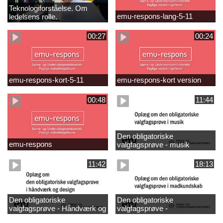
Teknologiforståelse. Om
emu-respons-lang-5-11
ledelsens rolle.
Sofiendalskolen
00:27
00:24
emu-respons-kort-5-11
emu-respons-kort version
00:48
11:44
Den obligatoriske
emu-respons
valgfagsprøve - musik
11:42
18:13
Den obligatoriske
Den obligatoriske
valgfagsprøve - Håndværk og
valgfagsprøve -
design
madkundskab