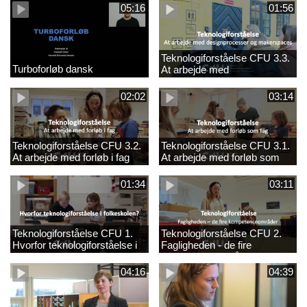
05:16
01:56
Teknologiforståelse CFU 3.3.
Turboforløb dansk
At arbejde med
designprocesser og
makerspaces
02:02
03:14
Teknologiforståelse CFU 3.2.
Teknologiforståelse CFU 3.1.
At arbejde med forløb i fag
At arbejde med forløb som
fag
01:34
03:11
Teknologiforståelse CFU 1.
Teknologiforståelse CFU 2.
Hvorfor teknologiforståelse i
Fagligheden - de fire
folkeskolen?
kompetenceområder
04:16
04:39