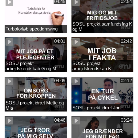
04:45
02:54
SOSU projekt samfundsfag K
Turboforløb speeddrawing
og M
04:01
02:42
SOSU projekt
SOSU projekt
arbejdskendskab G og M
arbejdskendskab K
04:09
02:12
SOSU projekt idræt Mette og
SOSU projekt idræt Jon
Mia
04:46
03:24