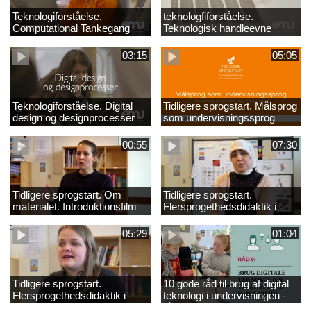
Teknologiforståelse.
teknologfiforståelse.
Computational Tankegang
Teknologisk handleevne
03:15
05:05
Teknologiforståelse. Digital
Tidligere sprogstart. Målsprog
design og designprocesser
som undervisningssprog
00:55
07:30
Tidligere sprogstart. Om
Tidligere sprogstart.
materialet. Introduktionsfilm
Flersprogethedsdidaktik i
fransk og tysk
05:29
01:04
Tidligere sprogstart.
10 gode råd til brug af digital
Flersprogethedsdidaktik i
teknologi i undervisningen -
engelsk
råd 9