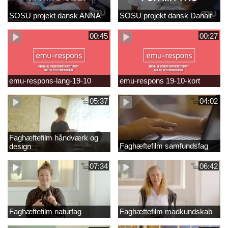
SOSU projekt dansk ANNA
SOSU projekt dansk Danait
00:45
00:27
emu-respons-lang-19-10
emu-respons 19-10-kort
05:37
04:02
Faghæftefilm håndværk og
Faghæftefilm samfundsfag
design
07:34
06:42
Faghæftefilm naturfag
Faghæftefilm madkundskab