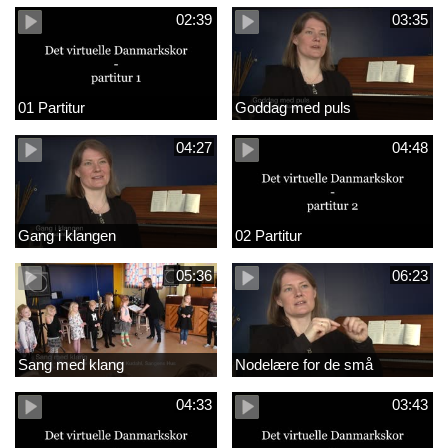
02:39
03:35
01 Partitur
Goddag med puls
04:27
04:48
Gang i klangen
02 Partitur
05:36
06:23
Sang med klang
Nodelære for de små
04:33
03:43