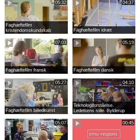
05:32
04:37
Faghæftefilm
Faghæftefilm idræt
kristendomskundskab
07:03
05:19
Faghæftefilm fransk
Faghæftefilm dansk
05:27
04:10
Teknologiforståelse.
Faghæftefilm billedkunst
Ledelsens rolle. Bylderup
Skole
05:07
00:45