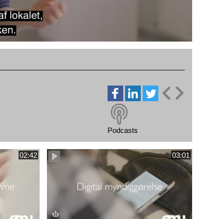
Podcasts
02:42
03:01