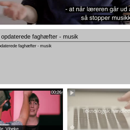
 opdaterede faghæfter - musik
daterede faghæfter - musik
00:26
e_Vibeke