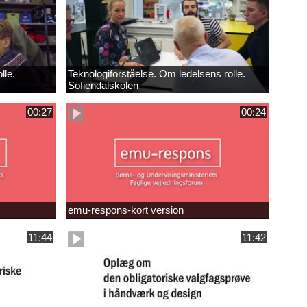
lle.
Teknologiforståelse. Om ledelsens rolle.
Sofiendalskolen
00:27
00:24
emu-respons-kort version
11:44
11:42