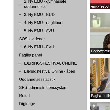
2. Ny EMU - gymnasiale
+
emu-respon
uddannelser
+
3. Ny EMU - EUD
+
4. Ny EMU - dagtilbud
+
5. Ny EMU - AVU
SOSU-videoer
+
6. Ny EMU - FVU
Faghæftefil
Fagligt panel
+
LÆRINGSFESTIVAL ONLINE
+
Læringsfestival Online - åben
Uddannelsesstatistik
SPS-administrationssystem
Refud
Faghæftefil
Digidage