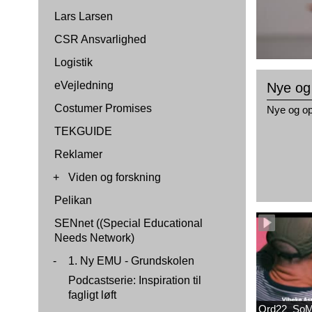
Lars Larsen
CSR Ansvarlighed
Logistik
eVejledning
Nye og
Costumer Promises
Nye og op
TEKGUIDE
Reklamer
+
Viden og forskning
Pelikan
SENnet ((Special Educational
Needs Network)
-
1. Ny EMU - Grundskolen
Podcastserie: Inspiration til
fagligt løft
Ord22_SoM