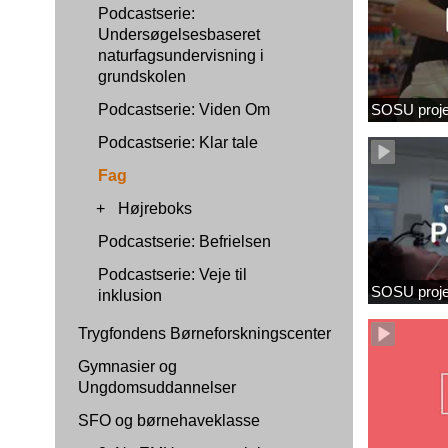
Podcastserie:
Undersøgelsesbaseret
naturfagsundervisning i
grundskolen
Podcastserie: Viden Om
SOSU proje
Podcastserie: Klar tale
Fag
+
Højreboks
Podcastserie: Befrielsen
Podcastserie: Veje til
SOSU proj
inklusion
Trygfondens Børneforskningscenter
Gymnasier og
Ungdomsuddannelser
SFO og børnehaveklasse