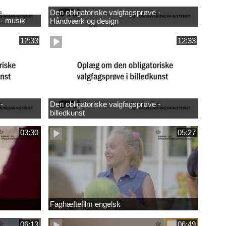
Den obligatoriske valgfagsprøve -
 - musik
Håndværk og design
12:33
12:33
-
Den obligatoriske valgfagsprøve -
billedkunst
03:30
05:27
Faghæftefilm engelsk
06:13
06:49