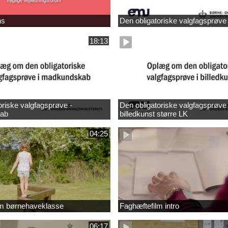
ns
Den obligatoriske valgfagsprøve
18:13
oriske valgfagsprøve -
Den obligatoriske valgfagsprøve 
ab
billedkunst større LK
04:25
lm børnehaveklasse
Faghæftefilm intro
06:17