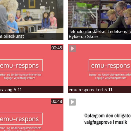
Teknologiforståelse. Ledelsens ro
m billedkunst
Bylderup Skole
00:45
s-lang-5-11
emu-respons-kort-5-11
00:48