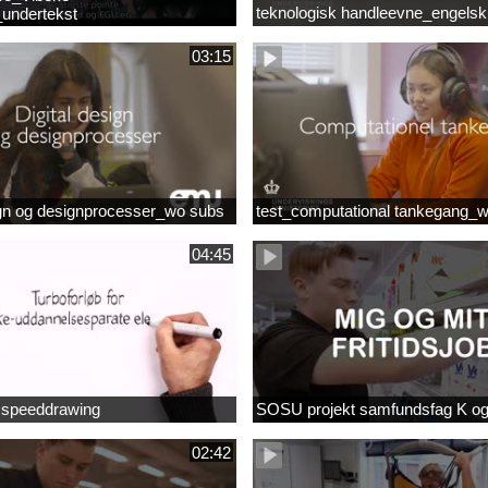
teknologisk handleevne_engelsk
undertekst
03:15
ign og designprocesser_wo subs
test_computational tankegang_
04:45
b speeddrawing
SOSU projekt samfundsfag K o
02:42