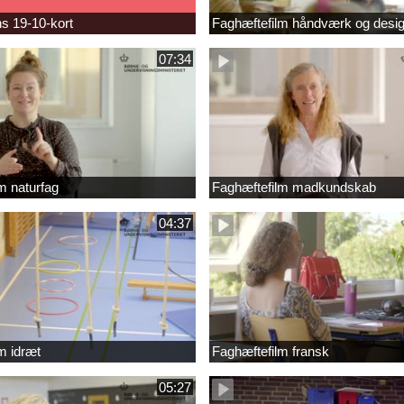
s 19-10-kort
Faghæftefilm håndværk og desi
07:34
m naturfag
Faghæftefilm madkundskab
04:37
m idræt
Faghæftefilm fransk
05:27