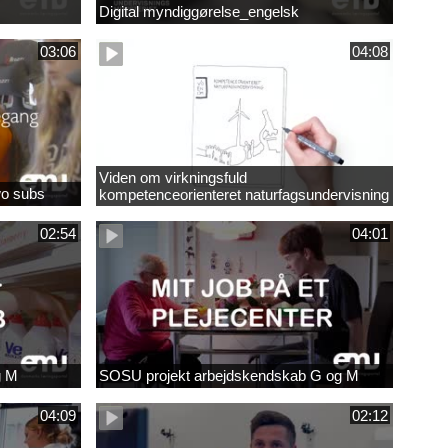
Digital myndiggørelse_engelsk
03:06
04:08
Viden om virkningsfuld
wo subs
kompetenceorienteret naturfagsundervisning
02:54
04:01
g M
SOSU projekt arbejdskendskab G og M
04:09
02:12