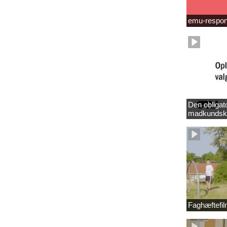
emu-respo
Den obligat
madkundsk
Faghæftefi