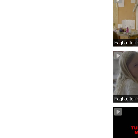
Faghæftefil
Faghæftefil