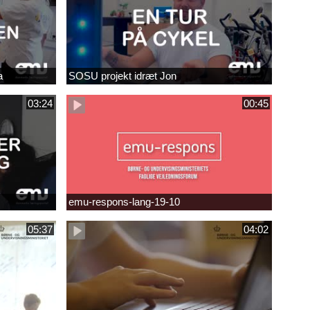
a
SOSU projekt idræt Jon
03:24
00:45
emu-respons-lang-19-10
05:37
04:02