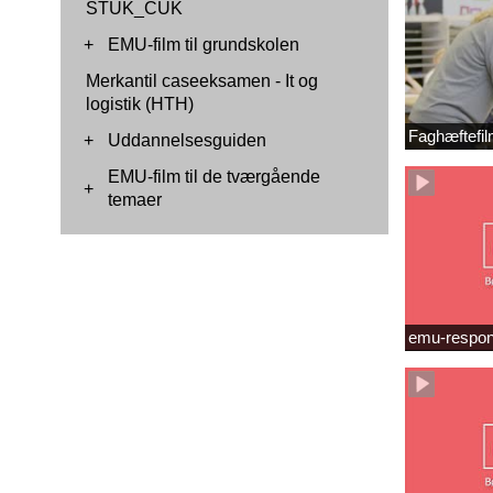
STUK_CUK
+
EMU-film til grundskolen
Merkantil caseeksamen - It og
logistik (HTH)
Faghæftefil
+
Uddannelsesguiden
EMU-film til de tværgående
+
temaer
emu-respon