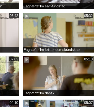
gn
Faghæftefilm samfundsfag
06:42
05:32
Faghæftefilm kristendomskundskab
07:03
05:19
Faghæftefilm dansk
04:10
05:07