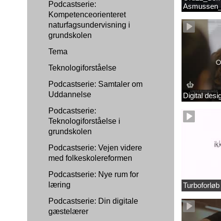
Podcastserie:
Asmussen_
Kompetenceorienteret
naturfagsundervisning i
grundskolen
Tema
Teknologiforståelse
Podcastserie: Samtaler om
Uddannelse
Digital des
Podcastserie:
Teknologiforståelse i
grundskolen
Podcastserie: Vejen videre
med folkeskolereformen
Podcastserie: Nye rum for
læring
Turboforlø
Podcastserie: Din digitale
gæstelærer