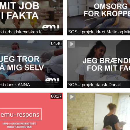
kt arbejdskendskab K
SOSU projekt idræt Mette og Mi
04:46
ekt dansk ANNA
SOSU projekt dansk Danait
00:27