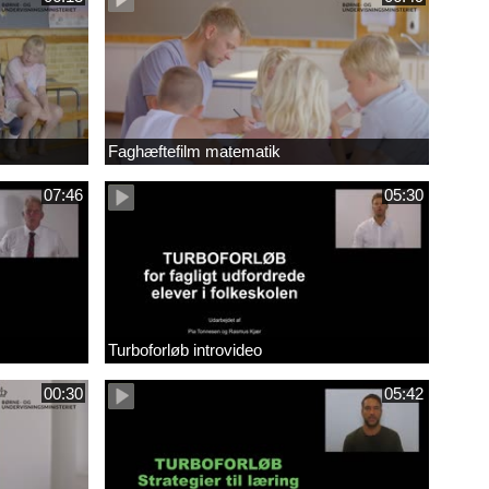
Faghæftefilm matematik
07:46
05:30
Turboforløb introvideo
00:30
05:42