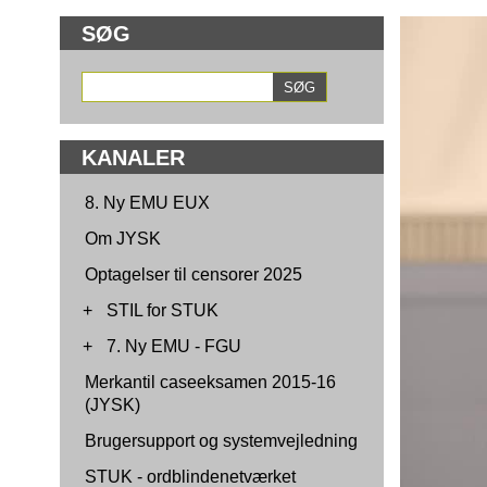
SØG
KANALER
8. Ny EMU EUX
Om JYSK
Optagelser til censorer 2025
+
STIL for STUK
+
7. Ny EMU - FGU
Merkantil caseeksamen 2015-16
(JYSK)
Brugersupport og systemvejledning
STUK - ordblindenetværket