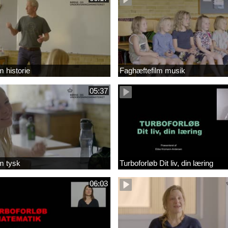
m historie
Faghæftefilm musik
05:37
m tysk
Turboforløb Dit liv, din læring
06:03