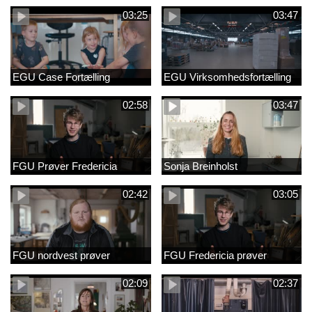
03:25
03:47
EGU Case Fortælling
EGU Virksomhedsfortælling
02:58
03:47
FGU Prøver Fredericia
Sonja Breinholst
02:42
03:05
FGU nordvest prøver
FGU Fredericia prøver
02:09
02:37