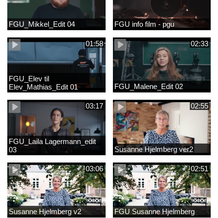
FGU_Mikkel_Edit 04
FGU info film - pgu
01:58
02:33
FGU_Elev til
FGU_Malene_Edit 02
Elev_Mathias_Edit 01
03:17
02:55
FGU_Laila Lagermann_edit
Susanne Hjelmberg ver2
03
03:06
02:51
Susanne Hjelmberg v2
FGU Susanne Hjelmberg