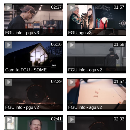
02:37
01:57
FGU info - pgu v3
FGU agu v3
06:16
01:58
Camilla FGU - SOME
FGU info - egu v2
02:29
01:57
FGU info - pgu v2
FGU info - agu v2
02:41
02:33