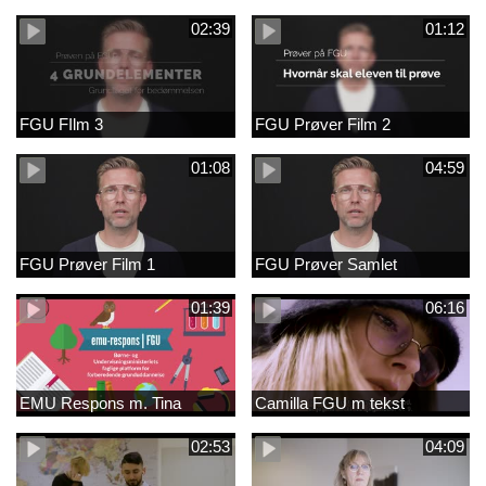
02:39
01:12
FGU FIlm 3
FGU Prøver Film 2
01:08
04:59
FGU Prøver Film 1
FGU Prøver Samlet
01:39
06:16
EMU Respons m. Tina
Camilla FGU m tekst
02:53
04:09