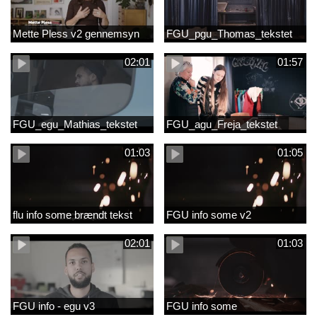
Mette Pless v2 gennemsyn
FGU_pgu_Thomas_tekstet
02:01
01:57
FGU_egu_Mathias_tekstet
FGU_agu_Freja_tekstet
01:03
01:05
flu info some brændt tekst
FGU info some v2
02:01
01:03
FGU info - egu v3
FGU info some