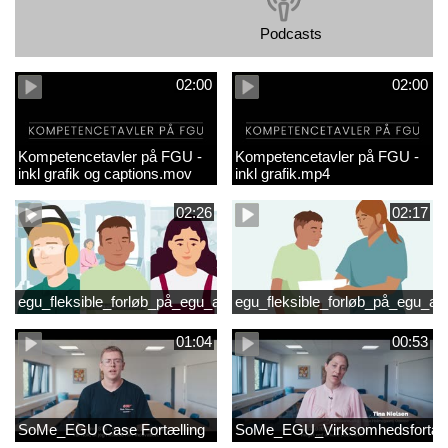
Podcasts
02:00
02:00
Kompetencetavler på FGU -
Kompetencetavler på FGU -
inkl grafik og captions.mov
inkl grafik.mp4
02:26
02:17
egu_fleksible_forløb_på_egu_animationsfilm_2
egu_fleksible_forløb_på_egu_an
01:04
00:53
SoMe_EGU Case Fortælling
SoMe_EGU_Virksomhedsfortæll