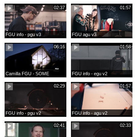
02:37
01:57
FGU info - pgu v3
FGU agu v3
06:16
01:58
Camilla FGU - SOME
FGU info - egu v2
02:29
01:57
FGU info - pgu v2
FGU info - agu v2
02:41
02:33