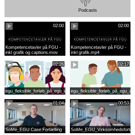
Podcasts
02:00
02:00
Kompetencetavler på FGU -
Kompetencetavler på FGU -
inkl grafik og captions.mov
inkl grafik.mp4
02:26
02:17
egu_fleksible_forløb_på_egu_animationsfilm_2
egu_fleksible_forløb_på_egu_an
01:04
00:53
SoMe_EGU Case Fortælling
SoMe_EGU_Virksomhedsfortæll