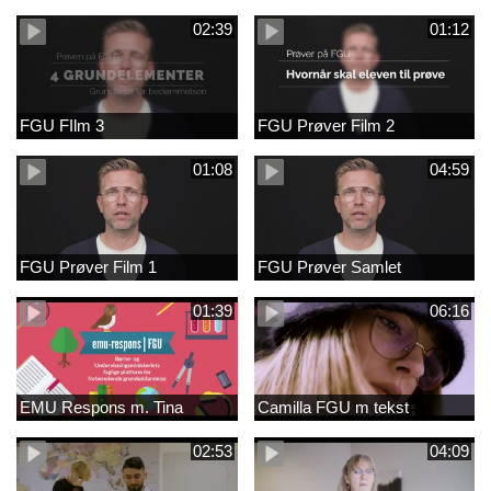
02:39
01:12
FGU FIlm 3
FGU Prøver Film 2
01:08
04:59
FGU Prøver Film 1
FGU Prøver Samlet
01:39
06:16
EMU Respons m. Tina
Camilla FGU m tekst
02:53
04:09