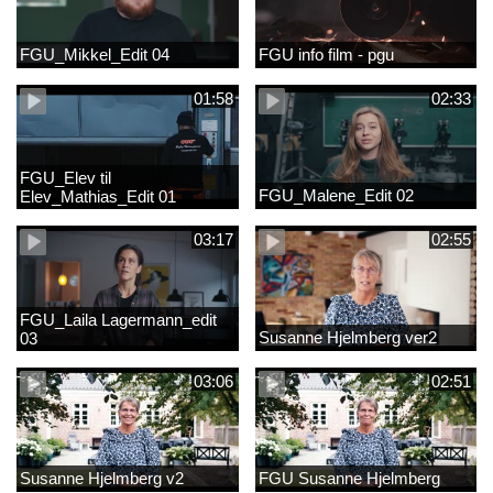
FGU_Mikkel_Edit 04
FGU info film - pgu
01:58
02:33
FGU_Elev til
FGU_Malene_Edit 02
Elev_Mathias_Edit 01
03:17
02:55
FGU_Laila Lagermann_edit
Susanne Hjelmberg ver2
03
03:06
02:51
Susanne Hjelmberg v2
FGU Susanne Hjelmberg