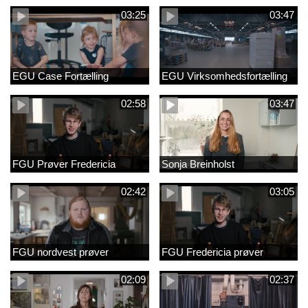
03:25
03:47
EGU Case Fortælling
EGU Virksomhedsfortælling
02:58
03:47
FGU Prøver Fredericia
Sonja Breinholst
02:42
03:05
FGU nordvest prøver
FGU Fredericia prøver
02:09
02:37