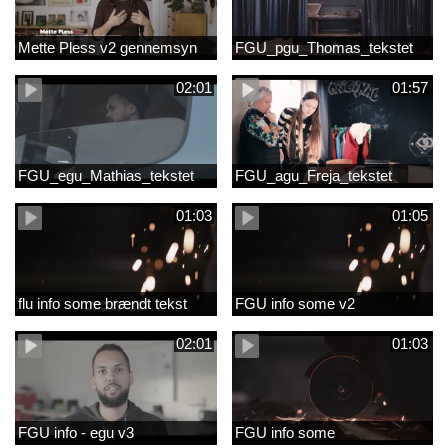
Mette Pless v2 gennemsyn
FGU_pgu_Thomas_tekstet
02:01
01:57
FGU_egu_Mathias_tekstet
FGU_agu_Freja_tekstet
01:03
01:05
flu info some brændt tekst
FGU info some v2
02:01
01:03
FGU info - egu v3
FGU info some