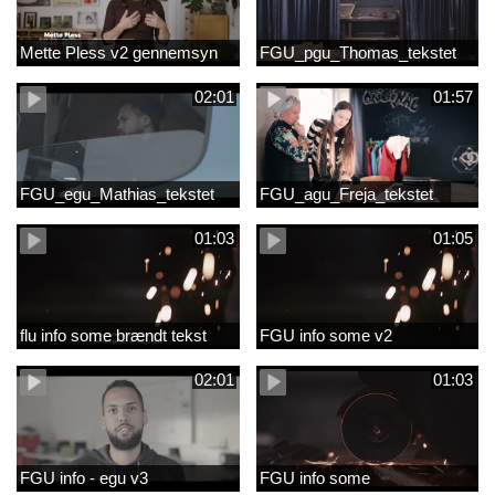
Mette Pless v2 gennemsyn
FGU_pgu_Thomas_tekstet
02:01
01:57
FGU_egu_Mathias_tekstet
FGU_agu_Freja_tekstet
01:03
01:05
flu info some brændt tekst
FGU info some v2
02:01
01:03
FGU info - egu v3
FGU info some