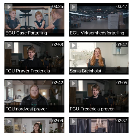
03:25
03:47
EGU Case Fortælling
EGU Virksomhedsfortælling
02:58
03:47
FGU Prøver Fredericia
Sonja Breinholst
02:42
03:05
FGU nordvest prøver
FGU Fredericia prøver
02:09
02:37