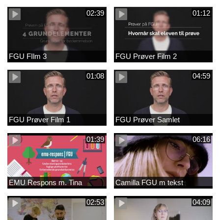
02:39
01:12
FGU FIlm 3
FGU Prøver Film 2
01:08
04:59
FGU Prøver Film 1
FGU Prøver Samlet
01:39
06:16
EMU Respons m. Tina
Camilla FGU m tekst
02:53
04:09