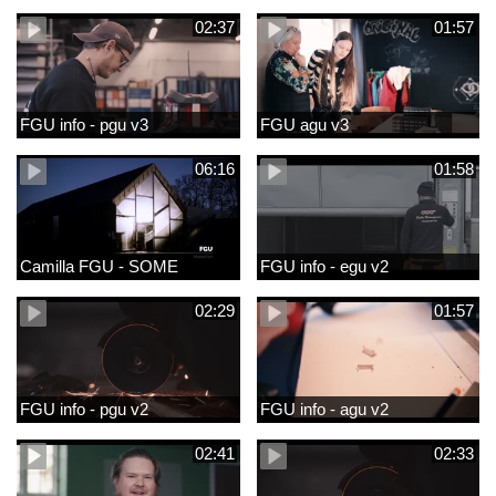
02:37
01:57
FGU info - pgu v3
FGU agu v3
06:16
01:58
Camilla FGU - SOME
FGU info - egu v2
02:29
01:57
FGU info - pgu v2
FGU info - agu v2
02:41
02:33