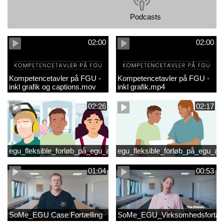
Podcasts
02:00
02:00
Kompetencetavler på FGU -
Kompetencetavler på FGU -
inkl grafik og captions.mov
inkl grafik.mp4
02:26
02:17
egu_fleksible_forløb_på_egu_animationsfilm_2
egu_fleksible_forløb_på_egu_an
01:04
00:53
SoMe_EGU Case Fortælling
SoMe_EGU_Virksomhedsfortæll