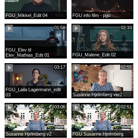
FGU_Mikkel_Edit 04
FGU info film - pgu
01:58
02:33
FGU_Elev til
FGU_Malene_Edit 02
Elev_Mathias_Edit 01
03:17
02:55
FGU_Laila Lagermann_edit
Susanne Hjelmberg ver2
03
03:06
02:51
Susanne Hjelmberg v2
FGU Susanne Hjelmberg