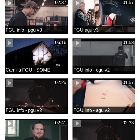
02:37
01:57
FGU info - pgu v3
FGU agu v3
06:16
01:58
Camilla FGU - SOME
FGU info - egu v2
02:29
01:57
FGU info - pgu v2
FGU info - agu v2
02:41
02:33