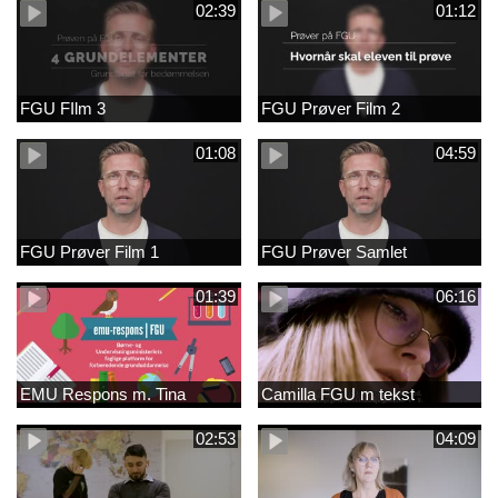
02:39
01:12
FGU FIlm 3
FGU Prøver Film 2
01:08
04:59
FGU Prøver Film 1
FGU Prøver Samlet
01:39
06:16
EMU Respons m. Tina
Camilla FGU m tekst
02:53
04:09