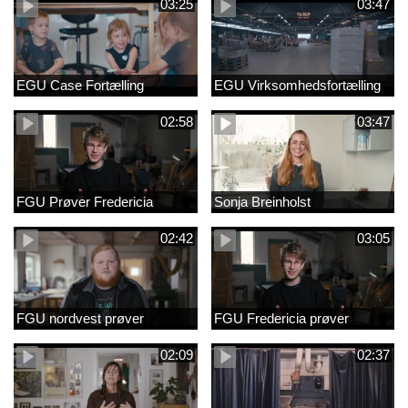
03:25
03:47
EGU Case Fortælling
EGU Virksomhedsfortælling
02:58
03:47
FGU Prøver Fredericia
Sonja Breinholst
02:42
03:05
FGU nordvest prøver
FGU Fredericia prøver
02:09
02:37