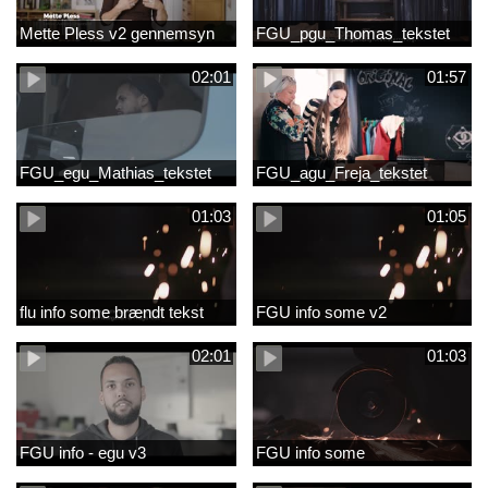
Mette Pless v2 gennemsyn
FGU_pgu_Thomas_tekstet
02:01
01:57
FGU_egu_Mathias_tekstet
FGU_agu_Freja_tekstet
01:03
01:05
flu info some brændt tekst
FGU info some v2
02:01
01:03
FGU info - egu v3
FGU info some