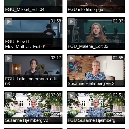
FGU_Mikkel_Edit 04
FGU info film - pgu
01:58
02:33
FGU_Elev til
FGU_Malene_Edit 02
Elev_Mathias_Edit 01
03:17
02:55
FGU_Laila Lagermann_edit
Susanne Hjelmberg ver2
03
03:06
02:51
Susanne Hjelmberg v2
FGU Susanne Hjelmberg