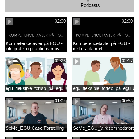
Podcasts
02:00
02:00
Kompetencetavler på FGU -
Kompetencetavler på FGU -
inkl grafik og captions.mov
inkl grafik.mp4
02:26
02:17
egu_fleksible_forløb_på_egu_animationsfilm_2
egu_fleksible_forløb_på_egu_an
01:04
00:53
SoMe_EGU Case Fortælling
SoMe_EGU_Virksomhedsfortæll