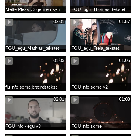
Mette Pless v2 gennemsyn
FGU_pgu_Thomas_tekstet
02:01
01:57
FGU_egu_Mathias_tekstet
FGU_agu_Freja_tekstet
01:03
01:05
flu info some brændt tekst
FGU info some v2
02:01
01:03
FGU info - egu v3
FGU info some