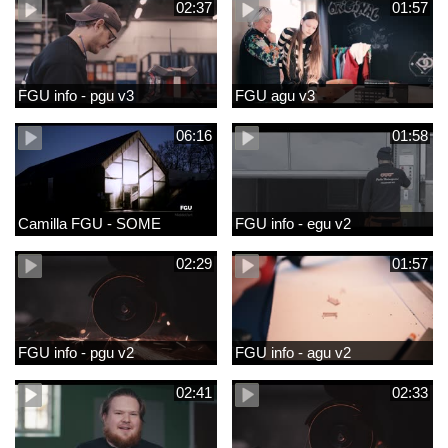
02:37
01:57
FGU info - pgu v3
FGU agu v3
06:16
01:58
Camilla FGU - SOME
FGU info - egu v2
02:29
01:57
FGU info - pgu v2
FGU info - agu v2
02:41
02:33