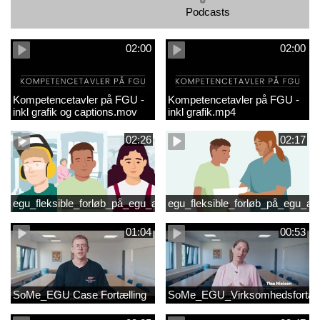
Podcasts
02:00
02:00
Kompetencetavler på FGU -
Kompetencetavler på FGU -
inkl grafik og captions.mov
inkl grafik.mp4
02:26
02:17
egu_fleksible_forløb_på_egu_animationsfilm_2
egu_fleksible_forløb_på_egu_an
01:04
00:53
SoMe_EGU Case Fortælling
SoMe_EGU_Virksomhedsfortæll