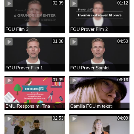
02:39
01:12
FGU FIlm 3
FGU Prøver Film 2
01:08
04:59
FGU Prøver Film 1
FGU Prøver Samlet
01:39
06:16
EMU Respons m. Tina
Camilla FGU m tekst
02:53
04:09