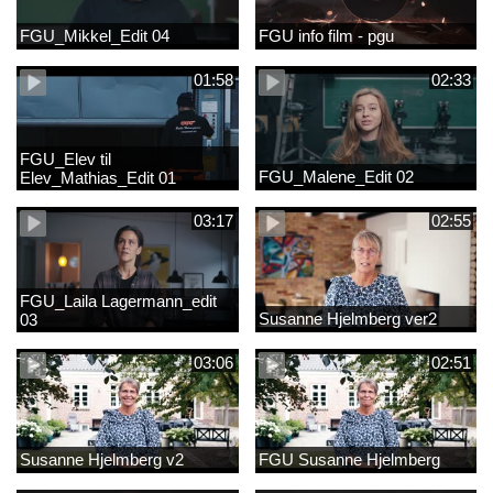
FGU_Mikkel_Edit 04
FGU info film - pgu
01:58
02:33
FGU_Elev til
FGU_Malene_Edit 02
Elev_Mathias_Edit 01
03:17
02:55
FGU_Laila Lagermann_edit
Susanne Hjelmberg ver2
03
03:06
02:51
Susanne Hjelmberg v2
FGU Susanne Hjelmberg