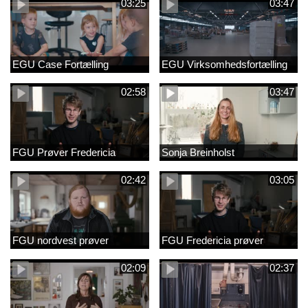
03:25
03:47
EGU Case Fortælling
EGU Virksomhedsfortælling
02:58
03:47
FGU Prøver Fredericia
Sonja Breinholst
02:42
03:05
FGU nordvest prøver
FGU Fredericia prøver
02:09
02:37