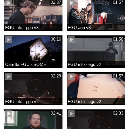
02:37
01:57
FGU info - pgu v3
FGU agu v3
06:16
01:58
Camilla FGU - SOME
FGU info - egu v2
02:29
01:57
FGU info - pgu v2
FGU info - agu v2
02:41
02:33