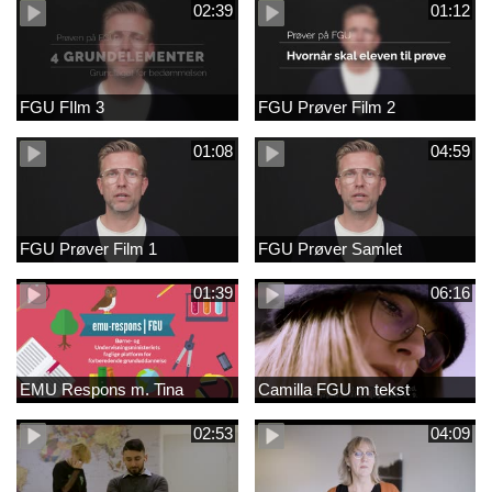
02:39
01:12
FGU FIlm 3
FGU Prøver Film 2
01:08
04:59
FGU Prøver Film 1
FGU Prøver Samlet
01:39
06:16
EMU Respons m. Tina
Camilla FGU m tekst
02:53
04:09