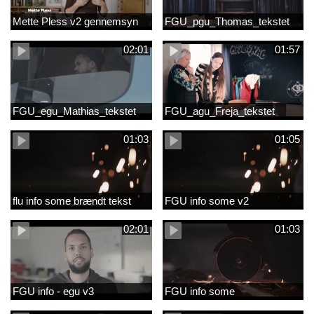
Mette Pless v2 gennemsyn
FGU_pgu_Thomas_tekstet
02:01
01:57
FGU_egu_Mathias_tekstet
FGU_agu_Freja_tekstet
01:03
01:05
flu info some brændt tekst
FGU info some v2
02:01
01:03
FGU info - egu v3
FGU info some