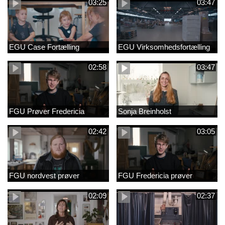
03:25
03:47
EGU Case Fortælling
EGU Virksomhedsfortælling
02:58
03:47
FGU Prøver Fredericia
Sonja Breinholst
02:42
03:05
FGU nordvest prøver
FGU Fredericia prøver
02:09
02:37