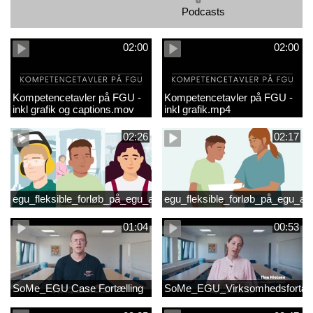
Podcasts
02:00
02:00
Kompetencetavler på FGU -
Kompetencetavler på FGU -
inkl grafik og captions.mov
inkl grafik.mp4
02:26
02:17
egu_fleksible_forløb_på_egu_animationsfilm_2
egu_fleksible_forløb_på_egu_an
01:04
00:53
SoMe_EGU Case Fortælling
SoMe_EGU_Virksomhedsfortæll