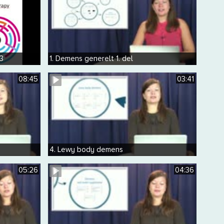
3
1. Demens generelt 1. del
08:45
03:41
4. Lewy body demens
05:26
04:36