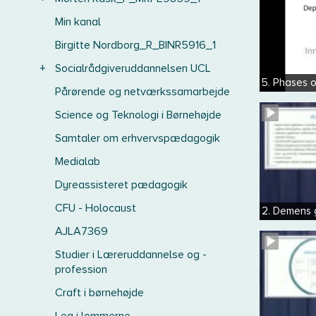
Min kanal
Birgitte Nordborg_R_BINR5916_1
+
Socialrådgiveruddannelsen UCL
5. Phases o
Pårørende og netværkssamarbejde
Science og Teknologi i Børnehøjde
Samtaler om erhvervspædagogik
Medialab
Dyreassisteret pædagogik
CFU - Holocaust
2. Demens g
AJLA7369
Studier i Læreruddannelse og -
profession
Craft i børnehøjde