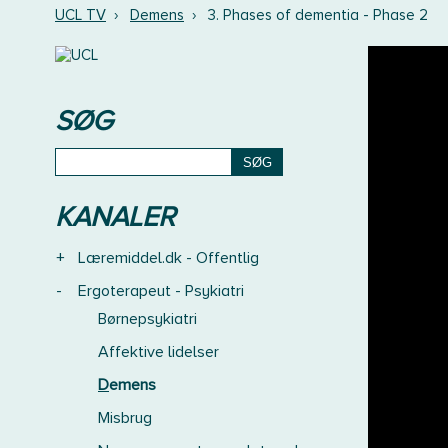
UCL TV
›
Demens
›
3. Phases of dementia - Phase 2
SØG
KANALER
+
Læremiddel.dk - Offentlig
-
Ergoterapeut - Psykiatri
Børnepsykiatri
Affektive lidelser
Demens
Misbrug