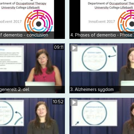
f dementia - conclusion
4. Phases of dementia - Phase 
09:11
enerelt 2. del
3. Alzheimers sygdom
10:52