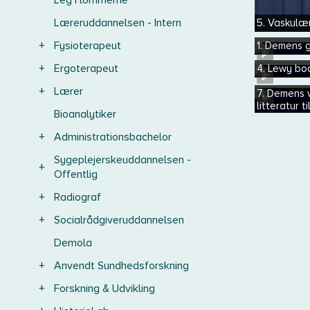
Leg i lommerne
Læreruddannelsen - Intern
5. Vaskulæ
+
Fysioterapeut
1. Demens g
+
Ergoterapeut
4. Lewy b
+
Lærer
7. Demens
litteratur 
Bioanalytiker
+
Administrationsbachelor
Sygeplejerskeuddannelsen -
+
Offentlig
+
Radiograf
+
Socialrådgiveruddannelsen
Demola
+
Anvendt Sundhedsforskning
+
Forskning & Udvikling