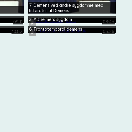
7. Demens ved andre sygdomme med
litteratur til Demens
3. Alzheimers sygdom
09:11
08:45
6. Frontotemporal demens
10:52
05:26