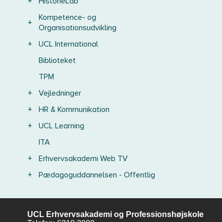
+
HistorieLab
Kompetence- og
+
Organisationsudvikling
+
UCL International
Biblioteket
TPM
+
Vejledninger
+
HR & Kommunikation
+
UCL Learning
ITA
+
Erhvervsakademi Web TV
+
Pædagoguddannelsen - Offentlig
UCL Erhvervsakademi og Professionshøjskole