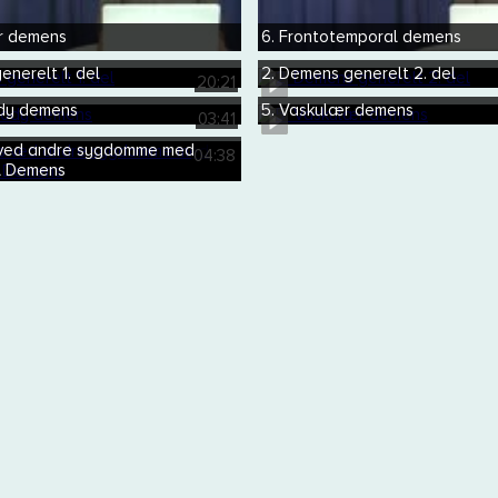
r demens
6. Frontotemporal demens
enerelt 1. del
2. Demens generelt 2. del
20:21
ody demens
5. Vaskulær demens
03:41
 ved andre sygdomme med
04:38
til Demens