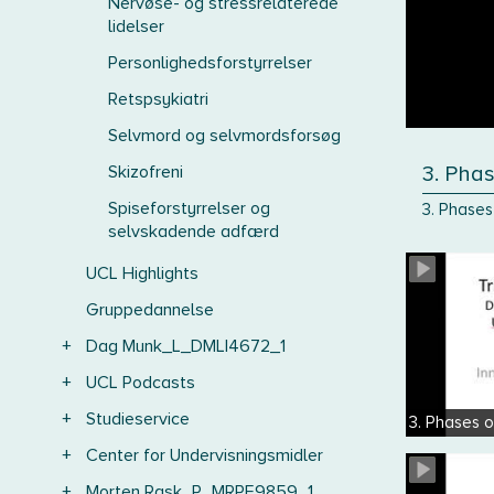
Nervøse- og stressrelaterede
lidelser
Personlighedsforstyrrelser
Retspsykiatri
Selvmord og selvmordsforsøg
Skizofreni
3. Pha
Spiseforstyrrelser og
3. Phases
selvskadende adfærd
UCL Highlights
Gruppedannelse
+
Dag Munk_L_DMLI4672_1
+
UCL Podcasts
+
Studieservice
3. Phases 
+
Center for Undervisningsmidler
+
Morten Rask_P_MRPE9859_1