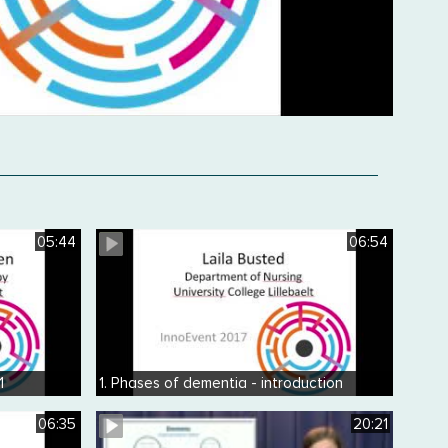
05:44
06:54
1
1. Phases of dementia - introduction
06:35
20:21