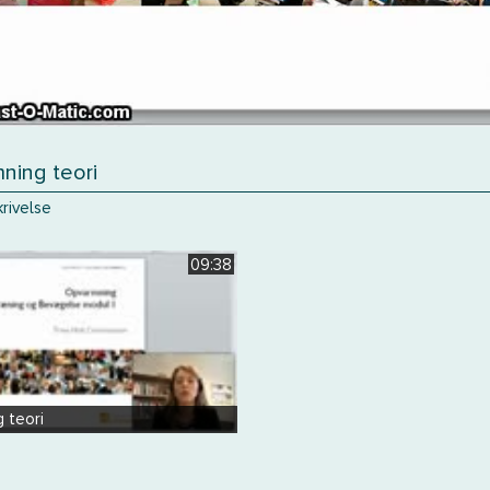
ning teori
rivelse
09:38
 teori