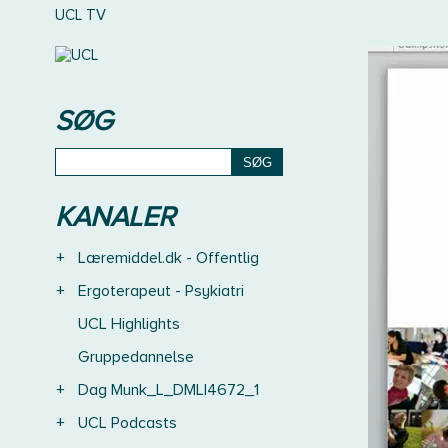
UCL TV
SØG
KANALER
+
Læremiddel.dk - Offentlig
+
Ergoterapeut - Psykiatri
UCL Highlights
Gruppedannelse
+
Dag Munk_L_DMLI4672_1
+
UCL Podcasts