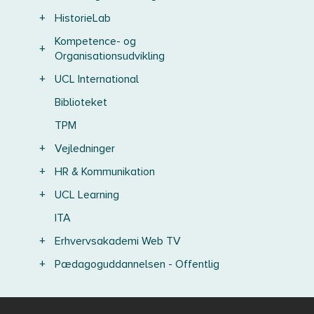
+
HistorieLab
Kompetence- og
+
Organisationsudvikling
+
UCL International
Biblioteket
TPM
+
Vejledninger
+
HR & Kommunikation
+
UCL Learning
ITA
+
Erhvervsakademi Web TV
+
Pædagoguddannelsen - Offentlig