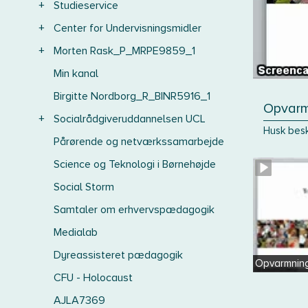
+
Studieservice
+
Center for Undervisningsmidler
+
Morten Rask_P_MRPE9859_1
Min kanal
Birgitte Nordborg_R_BINR5916_1
Opvarm
+
Socialrådgiveruddannelsen UCL
Husk besk
Pårørende og netværkssamarbejde
Science og Teknologi i Børnehøjde
Social Storm
Samtaler om erhvervspædagogik
Medialab
Dyreassisteret pædagogik
Opvarmning
CFU - Holocaust
AJLA7369