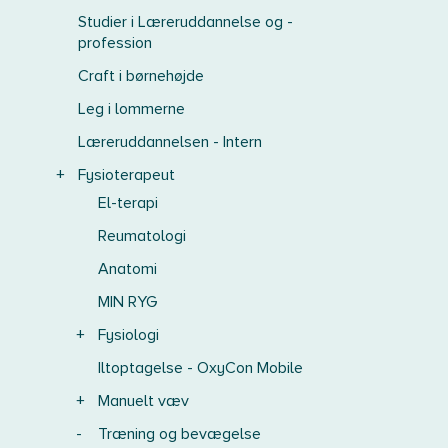
Studier i Læreruddannelse og -
profession
Craft i børnehøjde
Leg i lommerne
Læreruddannelsen - Intern
+
Fysioterapeut
El-terapi
Reumatologi
Anatomi
MIN RYG
+
Fysiologi
Iltoptagelse - OxyCon Mobile
+
Manuelt væv
-
Træning og bevægelse