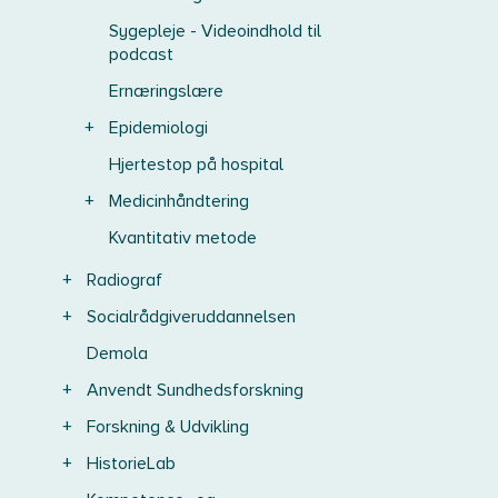
Sygepleje - Videoindhold til
podcast
Ernæringslære
+
Epidemiologi
Hjertestop på hospital
+
Medicinhåndtering
Kvantitativ metode
+
Radiograf
+
Socialrådgiveruddannelsen
Demola
+
Anvendt Sundhedsforskning
+
Forskning & Udvikling
+
HistorieLab