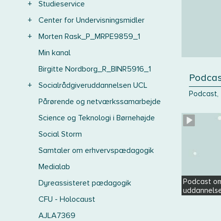
+
Studieservice
+
Center for Undervisningsmidler
+
Morten Rask_P_MRPE9859_1
Min kanal
Birgitte Nordborg_R_BINR5916_1
Podcast
+
Socialrådgiveruddannelsen UCL
Podcast, 
Pårørende og netværkssamarbejde
Science og Teknologi i Børnehøjde
Social Storm
Samtaler om erhvervspædagogik
Medialab
Podcast om 
Dyreassisteret pædagogik
uddannelse
CFU - Holocaust
AJLA7369