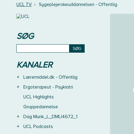
UCL TV
›
Sygeplejerskeuddannelsen - Offentlig
SØG
KANALER
+
Læremiddel.dk - Offentlig
+
Ergoterapeut - Psykiatri
UCL Highlights
Gruppedannelse
+
Dag Munk_L_DMLI4672_1
+
UCL Podcasts