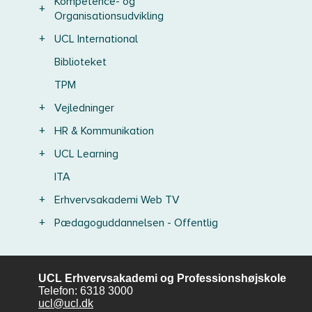
Kompetence- og
+
Organisationsudvikling
+
UCL International
Biblioteket
TPM
+
Vejledninger
+
HR & Kommunikation
+
UCL Learning
ITA
+
Erhvervsakademi Web TV
+
Pædagoguddannelsen - Offentlig
UCL Erhvervsakademi og Professionshøjskole
Telefon: 6318 3000
ucl@ucl.dk