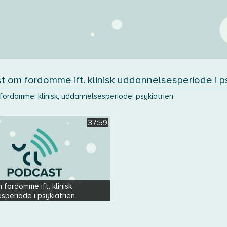
 om fordomme ift. klinisk uddannelsesperiode i p
fordomme, klinisk, uddannelsesperiode, psykiatrien
37:59
fordomme ift. klinisk
speriode i psykiatrien