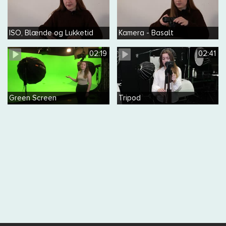
ISO, Blænde og Lukketid
Kamera - Basalt
02:19
02:41
Green Screen
Tripod