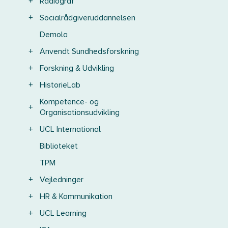
+
Radiograf
+
Socialrådgiveruddannelsen
Demola
+
Anvendt Sundhedsforskning
+
Forskning & Udvikling
+
HistorieLab
Kompetence- og
+
Organisationsudvikling
+
UCL International
Biblioteket
TPM
+
Vejledninger
+
HR & Kommunikation
+
UCL Learning