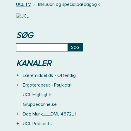
UCL TV
›
Inklusion og specialpædagogik
SØG
KANALER
+
Læremiddel.dk - Offentlig
+
Ergoterapeut - Psykiatri
UCL Highlights
Gruppedannelse
+
Dag Munk_L_DMLI4672_1
+
UCL Podcasts