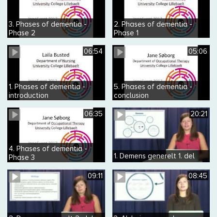
3. Phases of dementia -
2. Phases of dementia -
Phase 2
Phase 1
06:54
05:06
1. Phases of dementia -
5. Phases of dementia -
introduction
conclusion
06:35
20:21
4. Phases of dementia -
1. Demens generelt 1. del
Phase 3
09:11
08:45