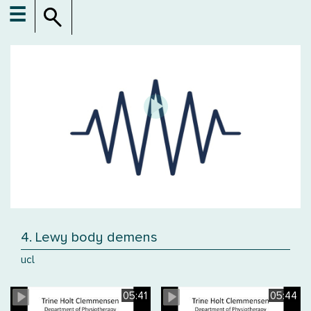
☰
4. Lewy body demens
ucl
05:41
05:44