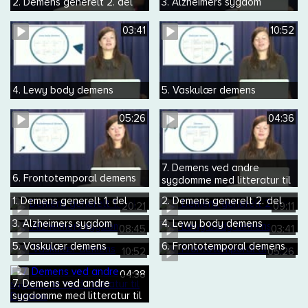
2. Demens generelt 2. del
3. Alzheimers sygdom
03:41
10:52
4. Lewy body demens
5. Vaskulær demens
05:26
04:36
7. Demens ved andre
6. Frontotemporal demens
sygdomme med litteratur til
Demens
1. Demens generelt 1. del
2. Demens generelt 2. del
20:21
09:11
3. Alzheimers sygdom
4. Lewy body demens
08:45
03:41
5. Vaskulær demens
6. Frontotemporal demens
10:52
05:26
04:38
7. Demens ved andre
sygdomme med litteratur til