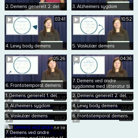
2. Demens generelt 2. del
3. Alzheimers sygdom
03:41
10:52
4. Lewy body demens
5. Vaskulær demens
05:26
04:36
7. Demens ved andre
6. Frontotemporal demens
sygdomme med litteratur til
Demens
1. Demens generelt 1. del
2. Demens generelt 2. del
20:21
09:11
3. Alzheimers sygdom
4. Lewy body demens
08:45
03:41
5. Vaskulær demens
6. Frontotemporal demens
10:52
05:26
04:38
7. Demens ved andre