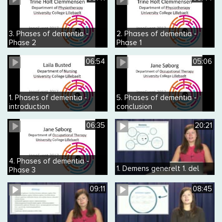
3. Phases of dementia -
2. Phases of dementia -
Phase 2
Phase 1
06:54
05:06
1. Phases of dementia -
5. Phases of dementia -
introduction
conclusion
06:35
20:21
4. Phases of dementia -
1. Demens generelt 1. del
Phase 3
09:11
08:45