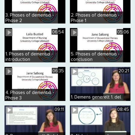
3. Phases of dementia -
2. Phases of dementia -
Phase 2
Phase 1
06:54
05:06
1. Phases of dementia -
5. Phases of dementia -
introduction
conclusion
06:35
20:21
4. Phases of dementia -
1. Demens generelt 1. del
Phase 3
09:11
08:45