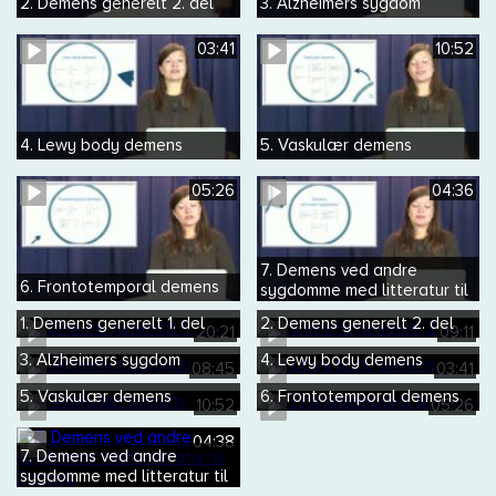
2. Demens generelt 2. del
3. Alzheimers sygdom
03:41
10:52
4. Lewy body demens
5. Vaskulær demens
05:26
04:36
7. Demens ved andre
6. Frontotemporal demens
sygdomme med litteratur til
Demens
1. Demens generelt 1. del
2. Demens generelt 2. del
20:21
09:11
3. Alzheimers sygdom
4. Lewy body demens
08:45
03:41
5. Vaskulær demens
6. Frontotemporal demens
10:52
05:26
04:38
7. Demens ved andre
sygdomme med litteratur til