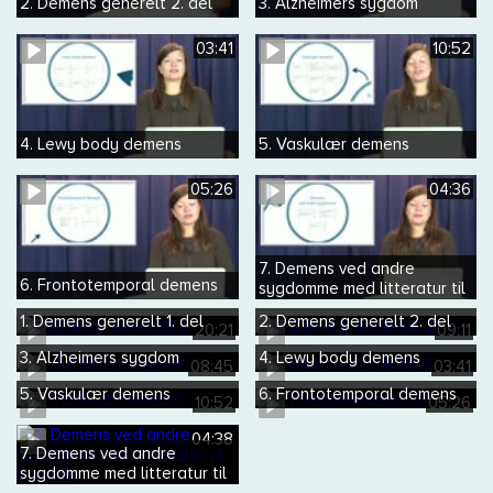
2. Demens generelt 2. del
3. Alzheimers sygdom
03:41
10:52
4. Lewy body demens
5. Vaskulær demens
05:26
04:36
7. Demens ved andre
6. Frontotemporal demens
sygdomme med litteratur til
Demens
1. Demens generelt 1. del
2. Demens generelt 2. del
20:21
09:11
3. Alzheimers sygdom
4. Lewy body demens
08:45
03:41
5. Vaskulær demens
6. Frontotemporal demens
10:52
05:26
04:38
7. Demens ved andre
sygdomme med litteratur til