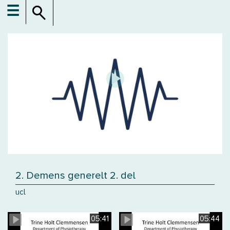
☰
2. Demens generelt 2. del
ucl
05:41
05:44