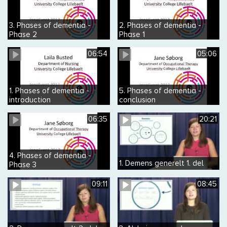
3. Phases of dementia -
2. Phases of dementia -
Phase 2
Phase 1
06:54
05:06
1. Phases of dementia -
5. Phases of dementia -
introduction
conclusion
06:35
20:21
4. Phases of dementia -
1. Demens generelt 1. del
Phase 3
09:11
08:45