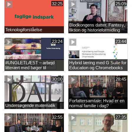
32:25
25:09
Blodkongens datter. Fantasy,
Teknologiforståelse
fiktion og historieformidling
23:24
23:44
#UNGLETLÆST – arbejd
Hybrid læring med G Suite for
litterært med bøger til
Education og Chromebooks
læsesvage unge
30:00
28:45
Forfattersamtale: Hvad er en
Undersøgende matematik
normal familie i dag?
32:55
27:35