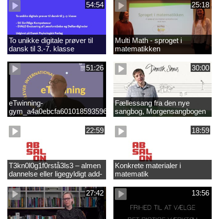
54:54
25:18
To unikke digitale prøver til
Multi Math - sproget i
dansk til 3.-7. klasse
matematikken
51:26
30:00
eTwinning-
Fællessang fra den nye
gym_a4a0ebcfa601018593596e99f8a2f0d5.mp4
sangbog, Morgensangbogen
(3)
22:59
18:59
T3kn0l0g1f0rstå3ls3 – almen
Konkrete materialer i
dannelse eller ligegyldigt add-
matematik
on?
27:42
13:56