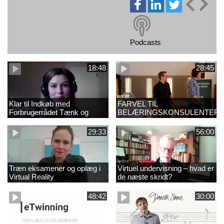
Podcasts
18:48
28:45
Klar til Indkøb med
FARVEL TIL
Forbrugerrådet Tænk og
BELÆRINGSKONSULENTER
udvalgte gæster
29:33
56:00
Træn eksamener og oplæg i
Virtuel undervisning – hvad er
Virtual Reality
de næste skridt?
48:42
30:00