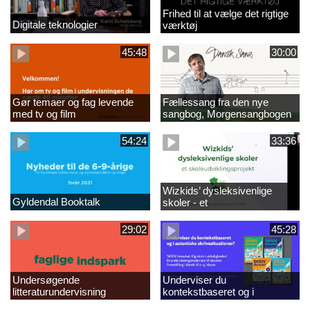
Frihed til at vælge det rigtige
Digitale teknologier
værktøj
45:48
30:00
Gør temaer og fag levende
Fællessang fra den nye
med tv og film
sangbog, Morgensangbogen
(2)
54:24
33:36
Wizkids’ dysleksivenlige
Gyldendal Booktalk
skoler - et
skoleudviklingsprojekt - ny
29:02
45:28
Undersøgende
Underviser du
litteraturundervisning
kontekstbaseret og i
autentiske skrivesituationer?