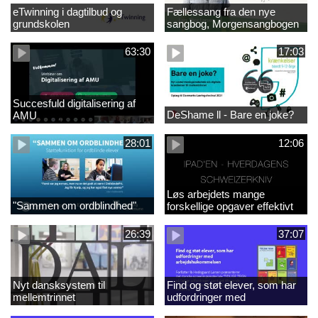
eTwinning i dagtilbud og
Fællessang fra den nye
grundskolen
sangbog, Morgensangbogen
(4)
63:30
17:03
Succesfuld digitalisering af
DeShame ll - Bare en joke?
AMU
28:01
12:06
Løs arbejdets mange
"Sammen om ordblindhed"
forskellige opgaver effektivt
med iPad
26:39
37:07
Nyt dansksystem til
Find og støt elever, som har
mellemtrinnet
udfordringer med
arbejdshukommelsen