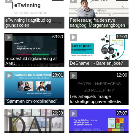
eTwinning i dagtilbud og
Fællessang fra den nye
grundskolen
sangbog, Morgensangbogen
(4)
63:30
17:03
Succesfuld digitalisering af
DeShame ll - Bare en joke?
AMU
28:01
12:06
Løs arbejdets mange
"Sammen om ordblindhed"
forskellige opgaver effektivt
med iPad
26:39
37:07