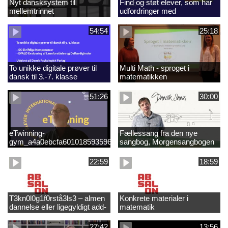
Nyt dansksystem til
Find og støt elever, som har
mellemtrinnet
udfordringer med
arbejdshukommelsen
54:54
25:18
To unikke digitale prøver til
Multi Math - sproget i
dansk til 3.-7. klasse
matematikken
51:26
30:00
eTwinning-
Fællessang fra den nye
gym_a4a0ebcfa601018593596e99f8a2f0d5.mp4
sangbog, Morgensangbogen
(3)
22:59
18:59
T3kn0l0g1f0rstå3ls3 – almen
Konkrete materialer i
dannelse eller ligegyldigt add-
matematik
on?
27:42
13:56