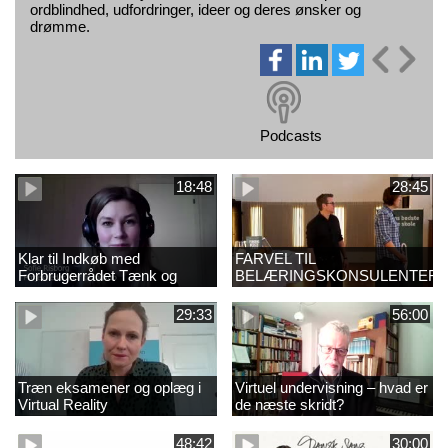
ordblindhed, udfordringer, ideer og deres ønsker og
drømme.
Podcasts
18:48
28:45
Klar til Indkøb med
FARVEL TIL
Forbrugerrådet Tænk og
BELÆRINGSKONSULENTER
udvalgte gæster
29:33
56:00
Træn eksamener og oplæg i
Virtuel undervisning – hvad er
Virtual Reality
de næste skridt?
48:42
30:00