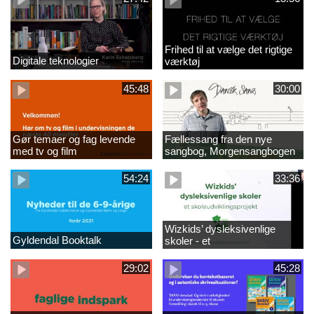
Frihed til at vælge det rigtige
Digitale teknologier
værktøj
45:48
30:00
Gør temaer og fag levende
Fællessang fra den nye
med tv og film
sangbog, Morgensangbogen
(2)
54:24
33:36
Wizkids’ dysleksivenlige
Gyldendal Booktalk
skoler - et
skoleudviklingsprojekt - ny
29:02
45:28