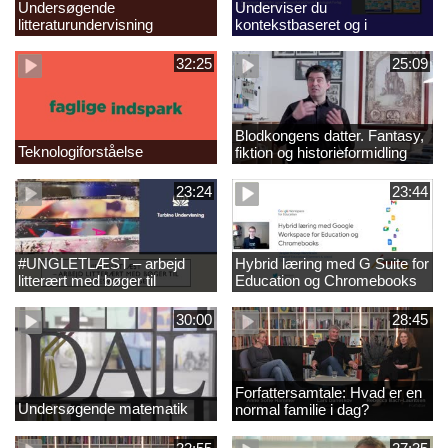
Undersøgende
Underviser du
litteraturundervisning
kontekstbaseret og i
autentiske skrivesituationer?
32:25
25:09
Blodkongens datter. Fantasy,
Teknologiforståelse
fiktion og historieformidling
23:24
23:44
#UNGLETLÆST – arbejd
Hybrid læring med G Suite for
litterært med bøger til
Education og Chromebooks
læsesvage unge
30:00
28:45
Forfattersamtale: Hvad er en
Undersøgende matematik
normal familie i dag?