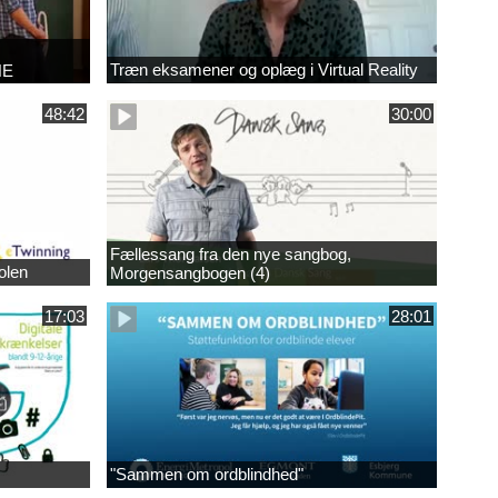
Træn eksamener og oplæg i Virtual Reality
NE
48:42
30:00
Fællessang fra den nye sangbog,
olen
Morgensangbogen (4)
17:03
28:01
"Sammen om ordblindhed"