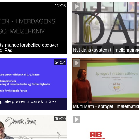
12:06
ts mange forskellige opgaver
Nyt dansksystem til mellemtrinn
ed iPad
54:54
itale prøver til dansk til 3.-7.
Multi Math - sproget i matemati
30:00