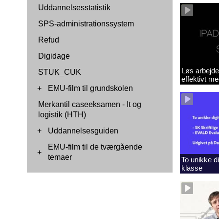
Uddannelsesstatistik
SPS-administrationssystem
Refud
Digidage
Løs arbejde
STUK_CUK
effektivt m
+
EMU-film til grundskolen
Merkantil caseeksamen - It og
logistik (HTH)
+
Uddannelsesguiden
EMU-film til de tværgående
+
temaer
To unikke dig
klasse