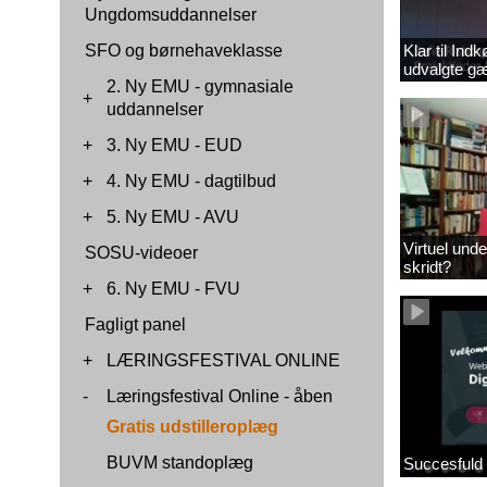
Ungdomsuddannelser
SFO og børnehaveklasse
Klar til In
udvalgte gæ
2. Ny EMU - gymnasiale
+
uddannelser
+
3. Ny EMU - EUD
+
4. Ny EMU - dagtilbud
+
5. Ny EMU - AVU
Virtuel und
SOSU-videoer
skridt?
+
6. Ny EMU - FVU
Fagligt panel
+
LÆRINGSFESTIVAL ONLINE
-
Læringsfestival Online - åben
Gratis udstilleroplæg
BUVM standoplæg
Succesfuld 