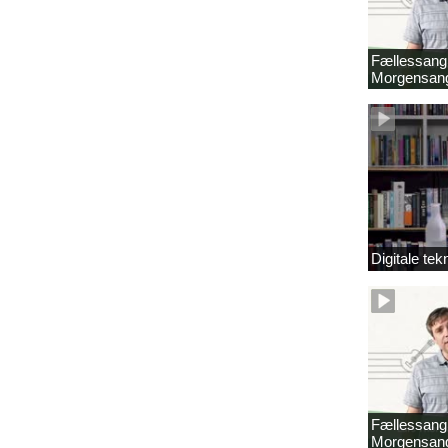
Fællessang 
Morgensang
Digitale tek
Fællessang 
Morgensang