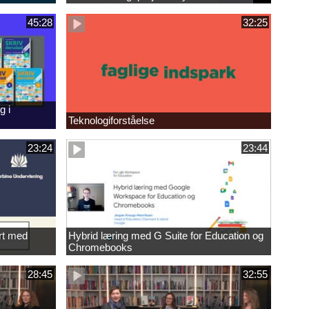
45:28
32:25
g i
Teknologiforståelse
23:24
23:44
rt med
Hybrid læring med G Suite for Education og
Chromebooks
28:45
32:55