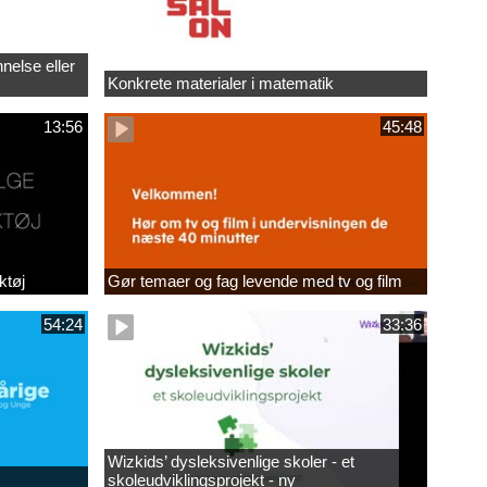
nelse eller
Konkrete materialer i matematik
13:56
45:48
ktøj
Gør temaer og fag levende med tv og film
54:24
33:36
Wizkids’ dysleksivenlige skoler - et
skoleudviklingsprojekt - ny