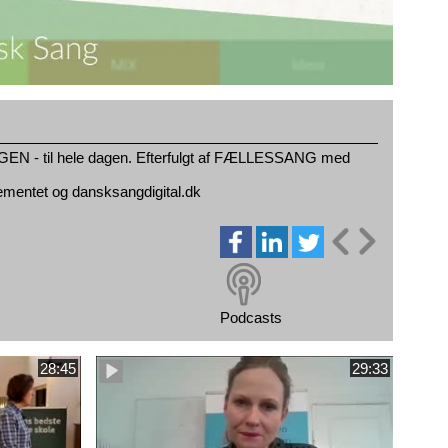
EN - til hele dagen. Efterfulgt af FÆLLESSANG med
ementet og dansksangdigital.dk
Podcasts
28:45
29:33