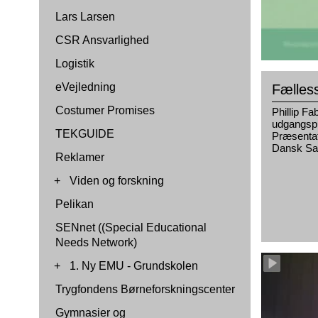
Lars Larsen
CSR Ansvarlighed
Logistik
eVejledning
Fælles
Costumer Promises
Phillip F
udgangspu
TEKGUIDE
Præsentat
Dansk San
Reklamer
+
Viden og forskning
Pelikan
SENnet ((Special Educational
Needs Network)
+
1. Ny EMU - Grundskolen
Trygfondens Børneforskningscenter
Gymnasier og