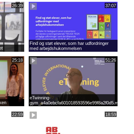
26:39
37:07
Find og støt elever, som har udfordringer
et
med arbejdshukommelsen
25:18
51:26
eTwinning-
kken
gym_a4a0ebcfa601018593596e99f8a2f0d5.mp4
22:59
18:59