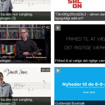
fra den nye sangbog,
T3kn0l0g1f0rstå3ls3 – almen dan
bogen (3)
ligegyldigt add-on?
27:42
nologier
Frihed til at vælge det rigtige vær
30:00
fra den nye sangbog,
Gyldendal Booktalk
bogen (2)