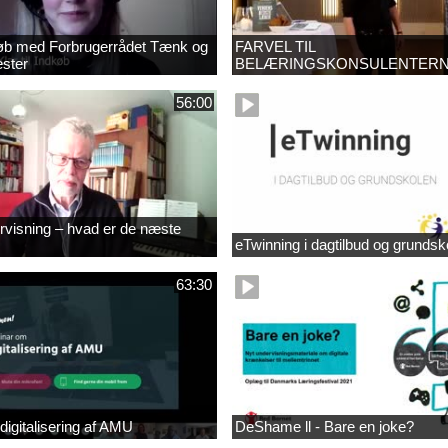
dkøb med Forbrugerrådet Tænk og
FARVEL TIL
ster
BELÆRINGSKONSULENTER
56:00
ervisning – hvad er de næste
eTwinning i dagtilbud og grundsk
63:30
digitalisering af AMU
DeShame ll - Bare en joke?