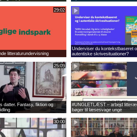
29:02
Underviser du kontekstbaseret o
e litteraturundervisning
autentiske skrivesituationer?
25:09
 datter. Fantasy, fiktion og
#UNGLETLÆST – arbejd litteræ
idling
bøger til læsesvage unge
30:00