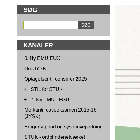
SØG
KANALER
8. Ny EMU EUX
Om JYSK
Optagelser til censorer 2025
+
STIL for STUK
+
7. Ny EMU - FGU
Merkantil caseeksamen 2015-16
(JYSK)
Brugersupport og systemvejledning
STUK - ordblindenetværket