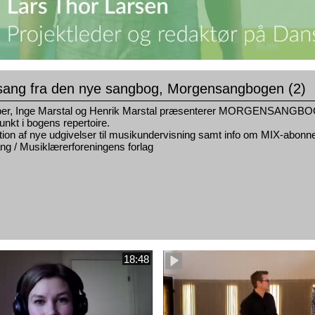
sang fra den nye sangbog, Morgensangbogen (2)
aber, Inge Marstal og Henrik Marstal præsenterer MORGENSANGBOG
nkt i bogens repertoire.
ion af nye udgivelser til musikundervisning samt info om MIX-abonn
g / Musiklærerforeningens forlag
18:48