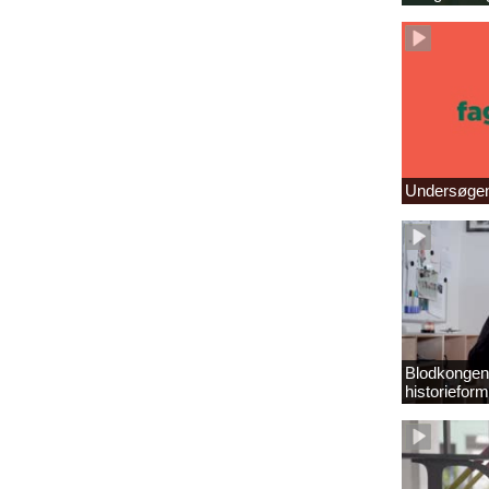
Undersøgend
Blodkongens
historieform