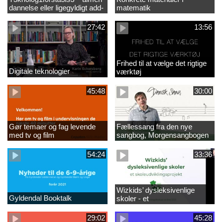
dannelse eller ligegyldigt add-
matematik
on?
27:42
13:56
Frihed til at vælge det rigtige
Digitale teknologier
værktøj
45:48
30:00
Gør temaer og fag levende
Fællessang fra den nye
med tv og film
sangbog, Morgensangbogen
(2)
54:24
33:36
Wizkids’ dysleksivenlige
Gyldendal Booktalk
skoler - et
skoleudviklingsprojekt - ny
29:02
45:28