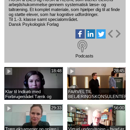
arbejdshukommelse gennem systematisk læse- og
taltræning. Et komplet materiale, som hjælper dig til at finde
og støtte elever, som har kognitive udfordringer.
Til 1.-3. klasse samt specialområdet.
Dansk Psykologisk Forlag
Podcasts
18:48
28:45
Klar til Indkøb med
FARVEL TIL
Forbrugerrådet Tænk og
BELÆRINGSKONSULENTER
udvalgte gæster
29:33
56:00
Træn eksamener og oplæg i
Virtuel undervisning – hvad er