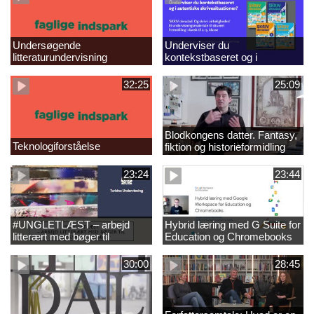
Undersøgende
Underviser du
litteraturundervisning
kontekstbaseret og i
autentiske skrivesituationer?
32:25
25:09
Blodkongens datter. Fantasy,
Teknologiforståelse
fiktion og historieformidling
23:24
23:44
#UNGLETLÆST – arbejd
Hybrid læring med G Suite for
litterært med bøger til
Education og Chromebooks
læsesvage unge
30:00
28:45