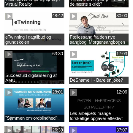
Virtual Reality
de næste skridt?
48:42
30:00
eTwinning i dagtilbud og
Fællessang fra den nye
grundskolen
sangbog, Morgensangbogen
(4)
63:30
17:03
Succesfuld digitalisering af
DeShame ll - Bare en joke?
AMU
28:01
12:06
Løs arbejdets mange
"Sammen om ordblindhed"
forskellige opgaver effektivt
med iPad
26:39
37:07