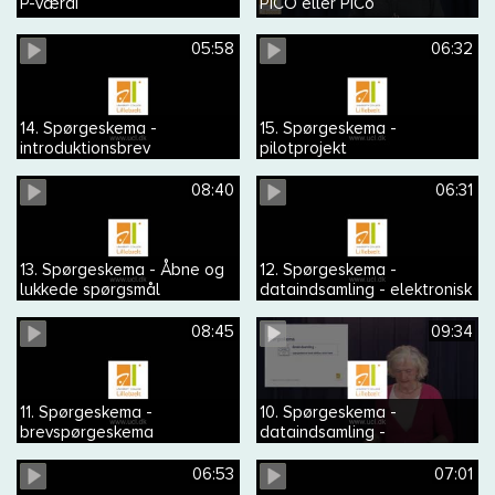
P-værdi
PICO eller PICo
05:58
06:32
14. Spørgeskema -
15. Spørgeskema -
introduktionsbrev
pilotprojekt
08:40
06:31
13. Spørgeskema - Åbne og
12. Spørgeskema -
lukkede spørgsmål
dataindsamling - elektronisk
spørgeskema
08:45
09:34
11. Spørgeskema -
10. Spørgeskema -
brevspørgeskema
dataindsamling -
spørgeskema med
telefoninterview
06:53
07:01