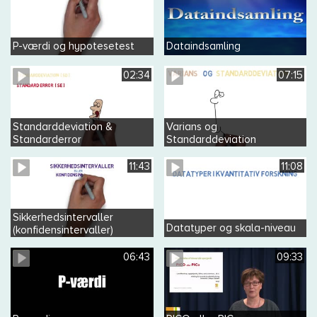
P-værdi og hypotesetest
Dataindsamling
02:34
07:15
Standarddeviation &
Varians og
Standarderror
Standarddeviation
11:43
11:08
Sikkerhedsintervaller
Datatyper og skala-niveau
(konfidensintervaller)
06:43
09:33