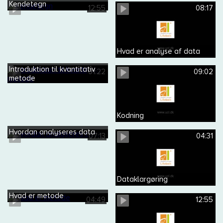
Kendetegn
12:55
08:17
Hvad er analyse af data
Introduktion til kvantitativ
01:22
09:02
metode
Kodning
Hvordan analyseres data
07:13
04:31
Dataklargøring
Hvad er metode
04:49
12:55