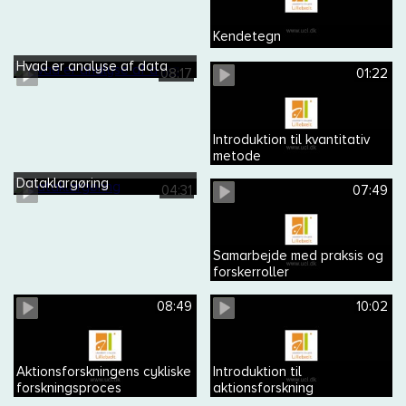
Kendetegn
Hvad er analyse af data
08:17
01:22
Introduktion til kvantitativ
metode
Dataklargøring
04:31
07:49
Samarbejde med praksis og
forskerroller
08:49
10:02
Aktionsforskningens cykliske
Introduktion til
forskningsproces
aktionsforskning