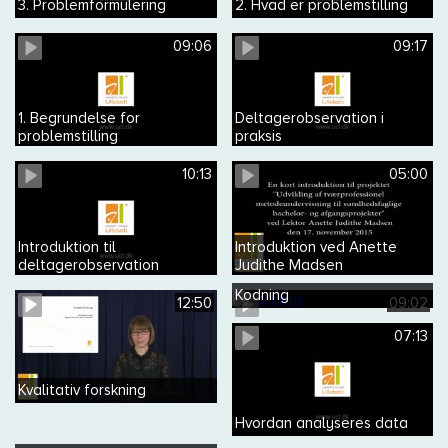
3. Problemformulering
2. Hvad er problemstilling
09:06
09:17
1. Begrundelse for
Deltagerobservation i
problemstilling
praksis
10:13
05:00
Introduktion til
Introduktion ved Anette
deltagerobservation
Judithe Madsen
Kodning
12:50
09:02
07:13
Kvalitativ forskning
Hvordan analyseres data