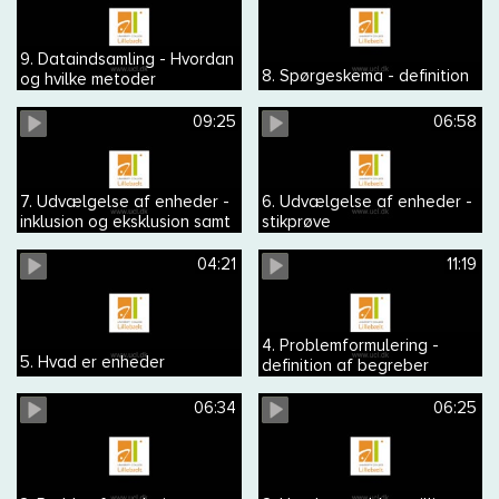
9. Dataindsamling - Hvordan
8. Spørgeskema - definition
og hvilke metoder
09:25
06:58
7. Udvælgelse af enheder -
6. Udvælgelse af enheder -
inklusion og eksklusion samt
stikprøve
repræsentativ og
generaliserbar
04:21
11:19
4. Problemformulering -
5. Hvad er enheder
definition af begreber
06:34
06:25