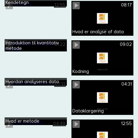
Kendetegn
12:55
08:17
Hvad er analyse af data
Introduktion til kvantitativ
01:22
09:02
metode
Kodning
Hvordan analyseres data
07:13
04:31
Dataklargøring
Hvad er metode
04:49
12:55