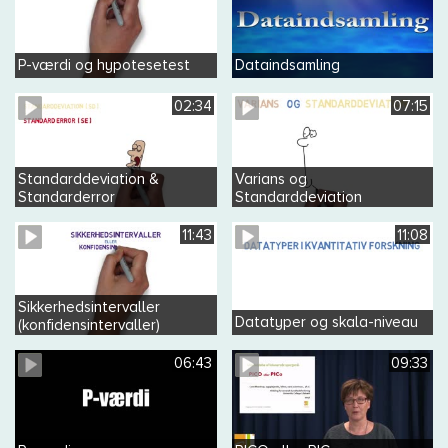
P-værdi og hypotesetest
Dataindsamling
02:34
07:15
Standarddeviation &
Varians og
Standarderror
Standarddeviation
11:43
11:08
Sikkerhedsintervaller
Datatyper og skala-niveau
(konfidensintervaller)
06:43
09:33