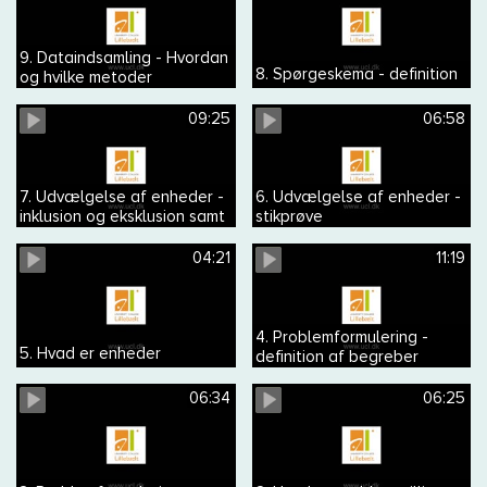
9. Dataindsamling - Hvordan
8. Spørgeskema - definition
og hvilke metoder
09:25
06:58
7. Udvælgelse af enheder -
6. Udvælgelse af enheder -
inklusion og eksklusion samt
stikprøve
repræsentativ og
generaliserbar
04:21
11:19
4. Problemformulering -
5. Hvad er enheder
definition af begreber
06:34
06:25