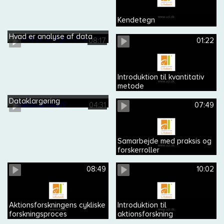
Kendetegn
Hvad er analyse af data
08:17
01:22
Introduktion til kvantitativ
metode
Dataklargøring
04:31
07:49
Samarbejde med praksis og
forskerroller
08:49
10:02
Aktionsforskningens cykliske
Introduktion til
forskningsproces
aktionsforskning