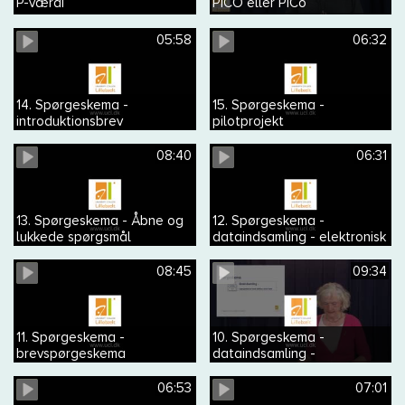
P-værdi
PICO eller PICo
05:58
06:32
14. Spørgeskema -
15. Spørgeskema -
introduktionsbrev
pilotprojekt
08:40
06:31
13. Spørgeskema - Åbne og
12. Spørgeskema -
lukkede spørgsmål
dataindsamling - elektronisk
spørgeskema
08:45
09:34
11. Spørgeskema -
10. Spørgeskema -
brevspørgeskema
dataindsamling -
spørgeskema med
telefoninterview
06:53
07:01