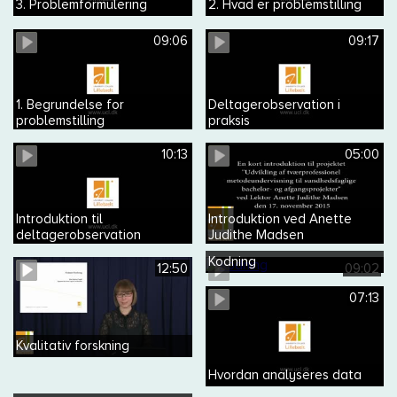
3. Problemformulering
2. Hvad er problemstilling
09:06
09:17
1. Begrundelse for
Deltagerobservation i
problemstilling
praksis
10:13
05:00
Introduktion til
Introduktion ved Anette
deltagerobservation
Judithe Madsen
Kodning
12:50
09:02
07:13
Kvalitativ forskning
Hvordan analyseres data