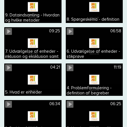
9. Dataindsamling - Hvordan
8. Spørgeskema - definition
og hvilke metoder
09:25
06:58
7. Udvælgelse af enheder -
6. Udvælgelse af enheder -
inklusion og eksklusion samt
stikprøve
repræsentativ og
generaliserbar
04:21
11:19
4. Problemformulering -
5. Hvad er enheder
definition af begreber
06:34
06:25