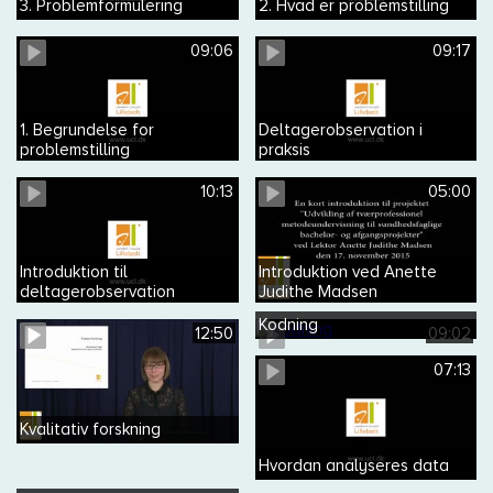
3. Problemformulering
2. Hvad er problemstilling
09:06
09:17
1. Begrundelse for
Deltagerobservation i
problemstilling
praksis
10:13
05:00
Introduktion til
Introduktion ved Anette
deltagerobservation
Judithe Madsen
Kodning
12:50
09:02
07:13
Kvalitativ forskning
Hvordan analyseres data