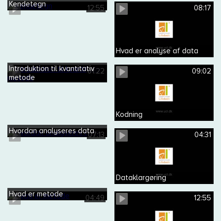
Kendetegn
12:55
08:17
Hvad er analyse af data
Introduktion til kvantitativ
01:22
09:02
metode
Kodning
Hvordan analyseres data
07:13
04:31
Dataklargøring
Hvad er metode
04:49
12:55