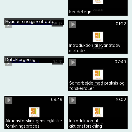
Kendetegn
Hvad er analyse af data
08:17
01:22
Introduktion til kvantitativ
metode
Dataklargøring
04:31
07:49
Samarbejde med praksis og
forskerroller
08:49
10:02
Aktionsforskningens cykliske
Introduktion til
forskningsproces
aktionsforskning