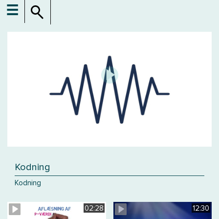
☰
Kodning
Kodning
02:28
12:30