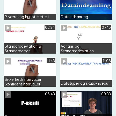
P-værdi og hypotesetest
Dataindsamling
02:34
07:15
Standarddeviation &
Varians og
Standarderror
Standarddeviation
11:43
11:08
Sikkerhedsintervaller
Datatyper og skala-niveau
(konfidensintervaller)
06:43
09:33