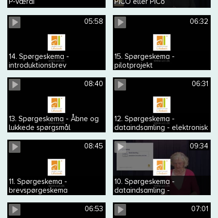
P-værdi
PICO eller PICo
05:58
06:32
14. Spørgeskema -
15. Spørgeskema -
introduktionsbrev
pilotprojekt
08:40
06:31
13. Spørgeskema - Åbne og
12. Spørgeskema -
lukkede spørgsmål
dataindsamling - elektronisk
spørgeskema
08:45
09:34
11. Spørgeskema -
10. Spørgeskema -
brevspørgeskema
dataindsamling -
spørgeskema med
telefoninterview
06:53
07:01