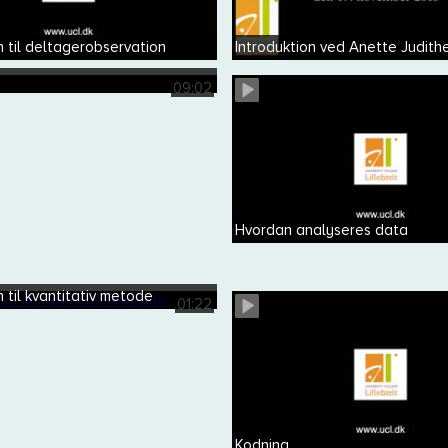
n til deltagerobservation
Introduktion ved Anette Judit
09:02
Hvordan analyseres data
n til kvantitativ metode
01:22
Kodning