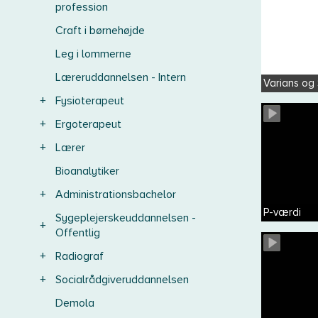
profession
Craft i børnehøjde
Leg i lommerne
Læreruddannelsen - Intern
Varians og
+
Fysioterapeut
+
Ergoterapeut
+
Lærer
Bioanalytiker
+
Administrationsbachelor
P-værdi
Sygeplejerskeuddannelsen -
+
Offentlig
+
Radiograf
+
Socialrådgiveruddannelsen
Demola