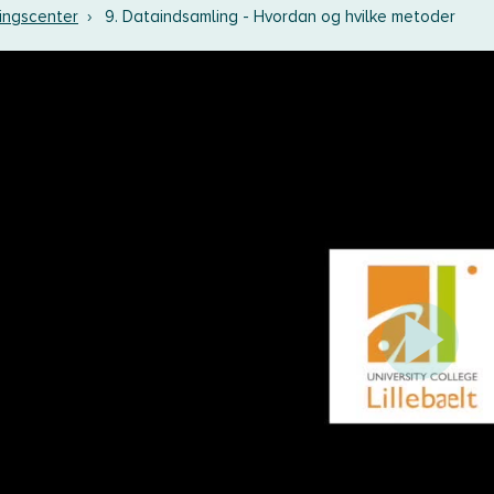
ingscenter
›
9. Dataindsamling - Hvordan og hvilke metoder