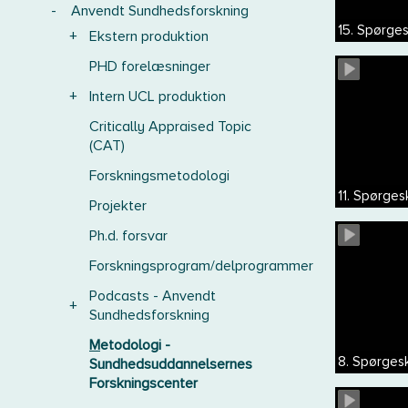
-
Anvendt Sundhedsforskning
15. Spørges
+
Ekstern produktion
PHD forelæsninger
+
Intern UCL produktion
Critically Appraised Topic
(CAT)
Forskningsmetodologi
11. Spørge
Projekter
Ph.d. forsvar
Forskningsprogram/delprogrammer
Podcasts - Anvendt
+
Sundhedsforskning
Metodologi -
8. Spørgesk
Sundhedsuddannelsernes
Forskningscenter