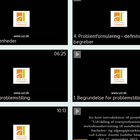
4. Problemformulering - definiti
 enheder
begreber
06:25
problemstilling
1. Begrundelse for problemstilli
10:13