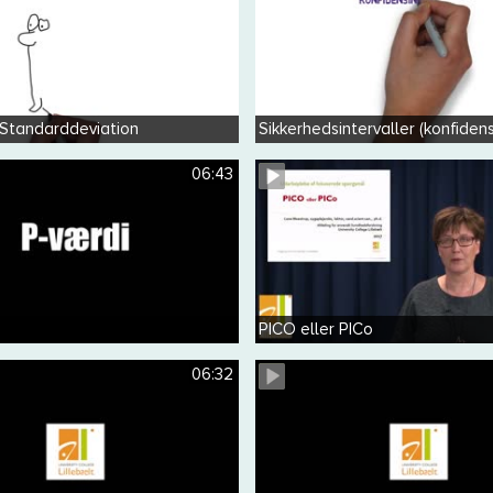
 Standarddeviation
Sikkerhedsintervaller (konfidens
06:43
PICO eller PICo
06:32