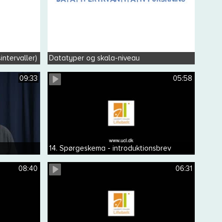
intervaller)
Datatyper og skala-niveau
09:33
05:58
14. Spørgeskema - introduktionsbrev
08:40
06:31