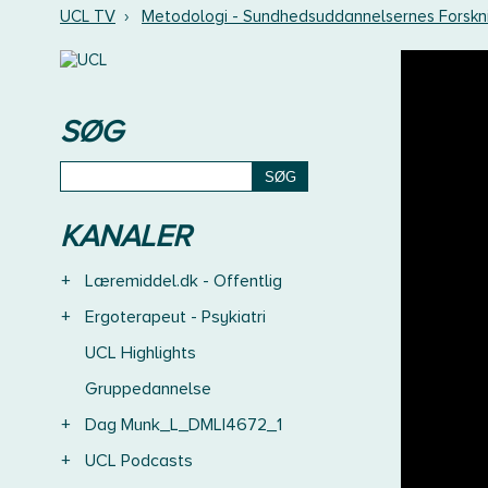
UCL TV
›
Metodologi - Sundhedsuddannelsernes Forskn
SØG
KANALER
+
Læremiddel.dk - Offentlig
+
Ergoterapeut - Psykiatri
UCL Highlights
Gruppedannelse
+
Dag Munk_L_DMLI4672_1
+
UCL Podcasts