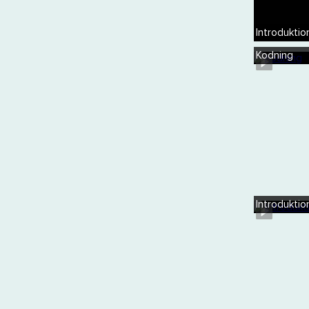
Introduktio
Kodning
Introduktio