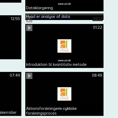
Dataklargøring
Hvad er analyse af data
12:55
08:17
01:22
Introduktion til kvantitativ metode
07:49
08:49
Aktionsforskningens cykliske
kerroller
forskningsproces