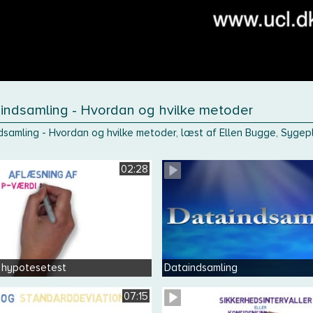
aindsamling - Hvordan og hvilke metoder
dsamling - Hvordan og hvilke metoder, læst af Ellen Bugge, Syge
02:28
 hypotesetest
Dataindsamling
07:15