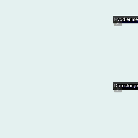
Hvad er m
Dataklargø