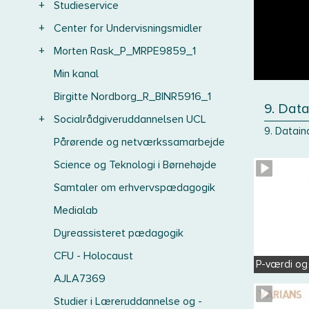
+
Studieservice
+
Center for Undervisningsmidler
+
Morten Rask_P_MRPE9859_1
Min kanal
Birgitte Nordborg_R_BINR5916_1
9. Dat
+
Socialrådgiveruddannelsen UCL
9. Datain
Pårørende og netværkssamarbejde
Science og Teknologi i Børnehøjde
Samtaler om erhvervspædagogik
Medialab
Dyreassisteret pædagogik
CFU - Holocaust
P-værdi og
AJLA7369
Studier i Læreruddannelse og -