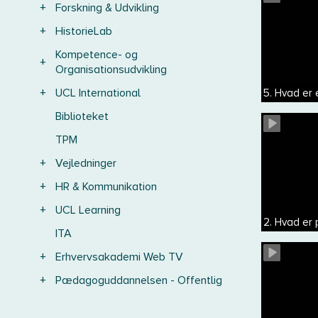
+
Forskning & Udvikling
+
HistorieLab
Kompetence- og
+
Organisationsudvikling
+
UCL International
5. Hvad er
Biblioteket
TPM
+
Vejledninger
+
HR & Kommunikation
+
UCL Learning
2. Hvad er 
ITA
+
Erhvervsakademi Web TV
+
Pædagoguddannelsen - Offentlig