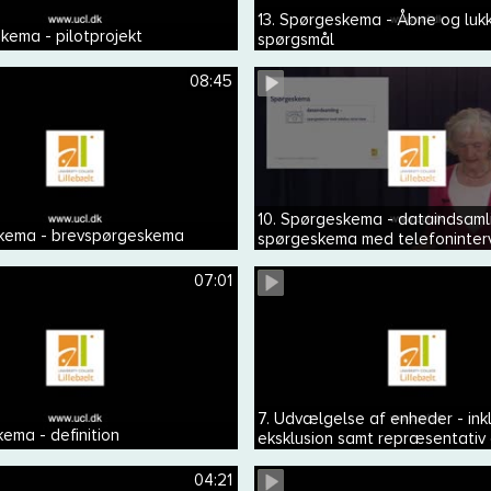
13. Spørgeskema - Åbne og luk
kema - pilotprojekt
spørgsmål
08:45
10. Spørgeskema - dataindsaml
skema - brevspørgeskema
spørgeskema med telefoninter
07:01
7. Udvælgelse af enheder - ink
ema - definition
eksklusion samt repræsentativ
generaliserbar
04:21