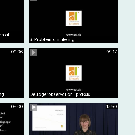
on af
3. Problemformulering
09:06
09:17
ng
Deltagerobservation i praksis
05:00
12:50