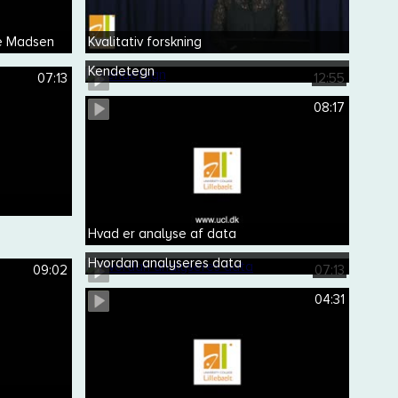
he Madsen
Kvalitativ forskning
Kendetegn
07:13
12:55
08:17
Hvad er analyse af data
Hvordan analyseres data
09:02
07:13
04:31