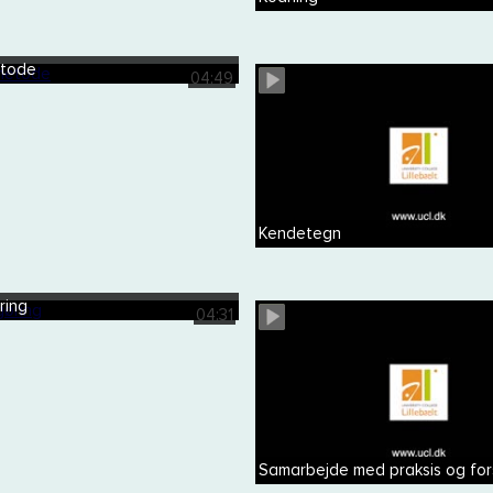
etode
04:49
Kendetegn
ring
04:31
Samarbejde med praksis og fors