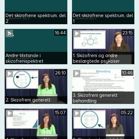
Det skizofrene spektrum, del
Det skizofrene spektrum, del
2
1
16:44
23:15
Andre tilstande i
1. Skizofreni og andre
skizofrenispektret
beslægtede psykoser
generelt
26:10
10:46
3. Skizofreni generelt
2. Skizofreni generelt
behandling
15:07
05:22