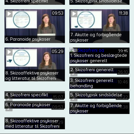
4. Skizofreni specifikt
5. Skizotypisk sindslidelse
09:53
11:38
7. Akutte og forbigående
6. Paranoide psykoser
psykoser
05:29
23:15
1. Skizofreni og beslægtede
psykoser generelt
2. Skizofreni generelt
26:10
8. Skizoaffektive psykoser
og litteratur til Skizofreni
3. Skizofreni generelt
10:46
behandling
4. Skizofreni specifikt
5. Skizotypisk sindslidelse
15:07
05:22
6. Paranoide psykoser
7. Akutte og forbigående
09:53
11:38
psykoser
8. Skizoaffektive psykoser
05:29
med litteratur til Skizofreni