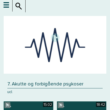
☰
7. Akutte og forbigående psykoser
ucl
15:02
18:42