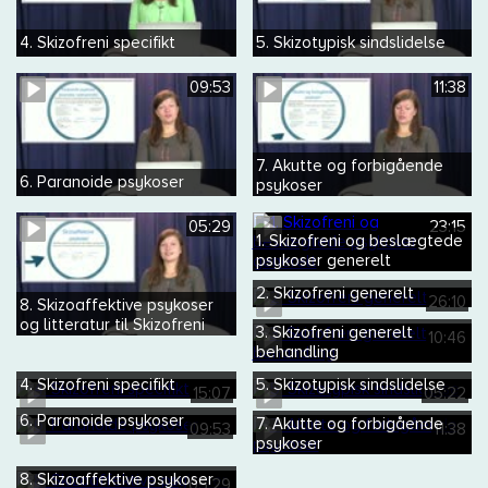
4. Skizofreni specifikt
5. Skizotypisk sindslidelse
09:53
11:38
7. Akutte og forbigående
6. Paranoide psykoser
psykoser
05:29
23:15
1. Skizofreni og beslægtede
psykoser generelt
2. Skizofreni generelt
26:10
8. Skizoaffektive psykoser
og litteratur til Skizofreni
3. Skizofreni generelt
10:46
behandling
4. Skizofreni specifikt
5. Skizotypisk sindslidelse
15:07
05:22
6. Paranoide psykoser
7. Akutte og forbigående
09:53
11:38
psykoser
8. Skizoaffektive psykoser
05:29