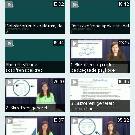
15:02
18:42
Det skizofrene spektrum, del
Det skizofrene spektrum, del
2
1
16:44
23:15
Andre tilstande i
1. Skizofreni og andre
skizofrenispektret
beslægtede psykoser
generelt
26:10
10:46
3. Skizofreni generelt
2. Skizofreni generelt
behandling
15:07
05:22