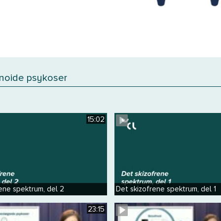
anoide psykoser
15:02
ene spektrum, del 2
Det skizofrene spektrum, del 1
23:15