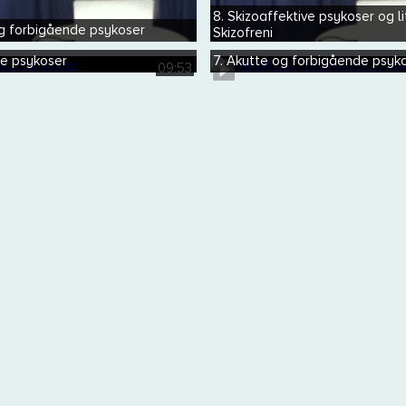
8. Skizoaffektive psykoser og lit
og forbigående psykoser
Skizofreni
de psykoser
7. Akutte og forbigående psyk
09:53