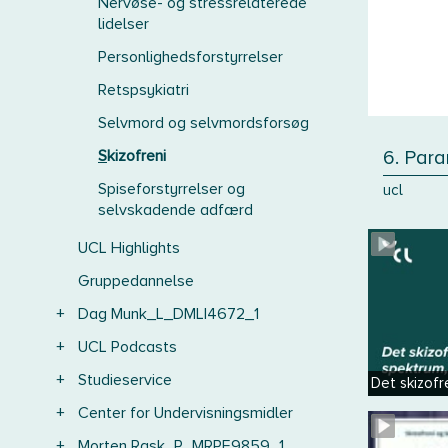
Nervøse- og stressrelaterede
lidelser
Personlighedsforstyrrelser
Retspsykiatri
Selvmord og selvmordsforsøg
Skizofreni
6. Par
Spiseforstyrrelser og
ucl
selvskadende adfærd
UCL Highlights
Gruppedannelse
+
Dag Munk_L_DMLI4672_1
+
UCL Podcasts
+
Studieservice
Det skizofr
+
Center for Undervisningsmidler
+
Morten Rask_P_MRPE9859_1