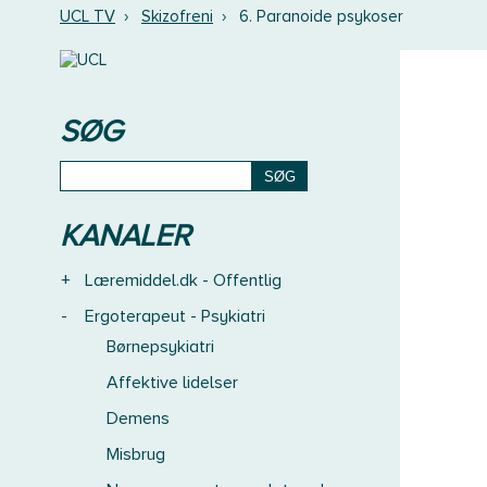
UCL TV
›
Skizofreni
›
6. Paranoide psykoser
SØG
KANALER
+
Læremiddel.dk - Offentlig
-
Ergoterapeut - Psykiatri
Børnepsykiatri
Affektive lidelser
Demens
Misbrug