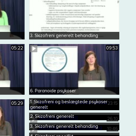
3. Skizofreni generelt behandling
05:22
09:53
6. Paranoide psykoser
1. Skizofreni og beslægtede psykoser
05:29
23:15
generelt
2. Skizofreni generelt
26:10
3. Skizofreni generelt behandling
10:46