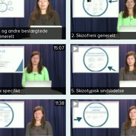
eni og andre beslægtede
2. Skizofreni generelt
enerelt
15:07
i specifikt
5. Skizotypisk sindslidelse
11:38