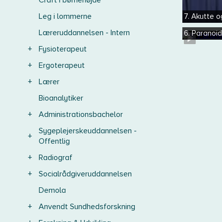
Craft i børnehøjde
Leg i lommerne
7. Akutte 
Læreruddannelsen - Intern
6. Paranoi
+
Fysioterapeut
+
Ergoterapeut
+
Lærer
Bioanalytiker
+
Administrationsbachelor
Sygeplejerskeuddannelsen -
+
Offentlig
+
Radiograf
+
Socialrådgiveruddannelsen
Demola
+
Anvendt Sundhedsforskning