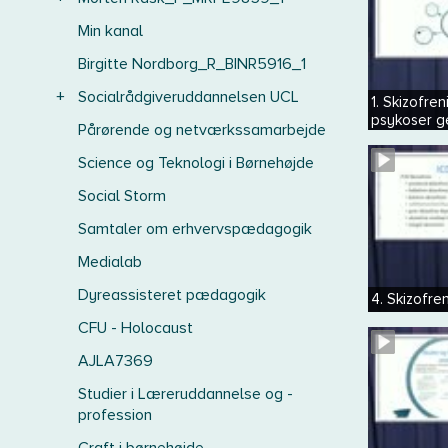
Min kanal
Birgitte Nordborg_R_BINR5916_1
+
Socialrådgiveruddannelsen UCL
1. Skizofr
psykoser g
Pårørende og netværkssamarbejde
Science og Teknologi i Børnehøjde
Social Storm
Samtaler om erhvervspædagogik
Medialab
Dyreassisteret pædagogik
4. Skizofren
CFU - Holocaust
AJLA7369
Studier i Læreruddannelse og -
profession