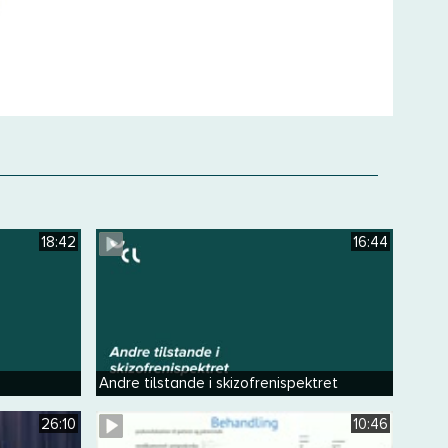
18:42
16:44
Andre tilstande i skizofrenispektret
26:10
10:46