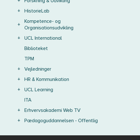
+
Forskning & Udvikling
+
HistorieLab
Kompetence- og
+
Organisationsudvikling
+
UCL International
Biblioteket
TPM
+
Vejledninger
+
HR & Kommunikation
+
UCL Learning
ITA
+
Erhvervsakademi Web TV
+
Pædagoguddannelsen - Offentlig