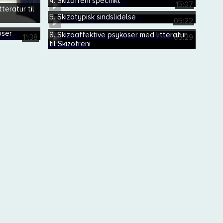
4. Skizofreni specifikt
15:07
teratur til
5. Skizotypisk sindslidelse
05:22
oser
8. Skizoaffektive psykoser med litteratur
11:38
05:29
til Skizofreni